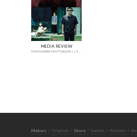
MEDIA REVIEW
PHATCHAREE PHUTTAROON | 1 POST
Makers
/
Originals
/
Store
/
Sample
/
Redeem
/
Ab