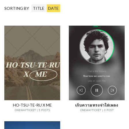
SORTING BY
TITLE
DATE
HO-TSU-TE-RU X ME
เก็บความทรงจำใส่เพลง
ONEWAYTICKET | 5 POSTS
ONEWAYTICKET | 0 POST