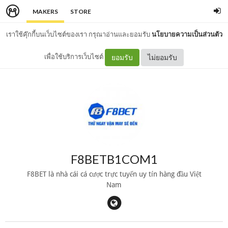
MAKERS
STORE
เราใช้คุ๊กกี้บนเว็บไซต์ของเรา กรุณาอ่านและยอมรับ
นโยบายความเป็นส่วนตัว
เพื่อใช้บริการเว็บไซต์
ยอมรับ
ไม่ยอมรับ
F8BETB1COM1
F8BET là nhà cái cá cược trực tuyến uy tín hàng đầu Việt
Nam