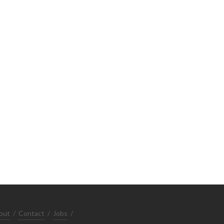
out
/
Contact
/
Jobs
/