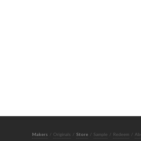
Makers
/
Originals
/
Store
/
Sample
/
Redeem
/
Ab