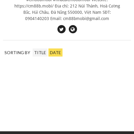
https://cm88b.mobi/ Địa chỉ: 212 Núi Thành, Hoà Cường
Bắc, Hải Châu, Đà Nẵng 550000, Việt Nam SĐT:
0904140203 Email: cm88bmobi@gmail.com
SORTING BY
TITLE
DATE