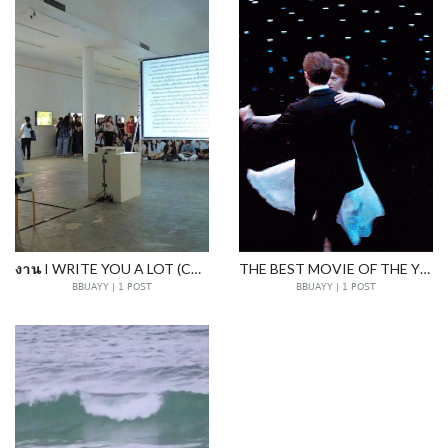
งาน I WRITE YOU A LOT (CHIANGMAI)
THE BEST MOVIE OF THE YEAR : LALALAND
BBUAYY | 1 POST
BBUAYY | 1 POST