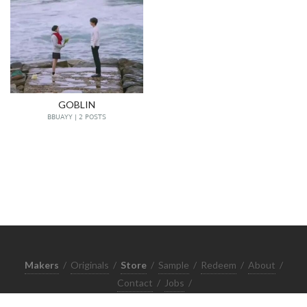
GOBLIN
BBUAYY | 2 POSTS
Makers
/
Originals
/
Store
/
Sample
/
Redeem
/
About
/
Contact
/
Jobs
/
Copyrights © 2015 All Rights Reserved by Minimore