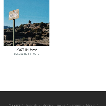
LOST IN JAVA
BEGONEING | 4 POSTS
Makers
/
Originals
/
Store
/
Sample
/
Redeem
/
About
/