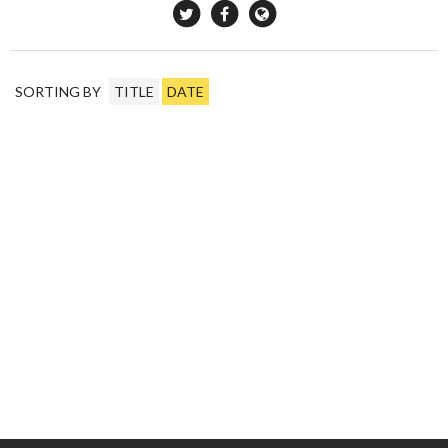
SORTING BY
TITLE
DATE