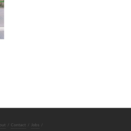
out
/
Contact
/
Jobs
/