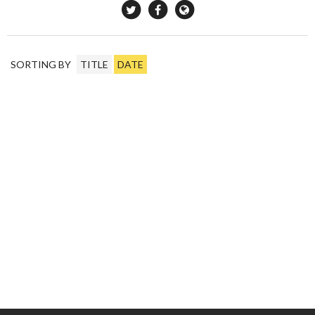
SORTING BY
TITLE
DATE