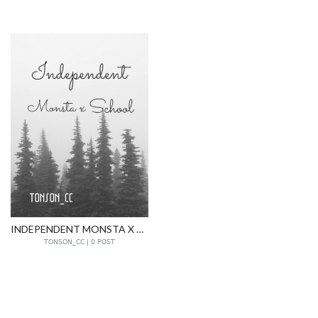
INDEPENDENT MONSTA X SCHOOLโรงเรียนไม่ธรรมดา-จูเอ็ม
TONSON_CC | 0 POST