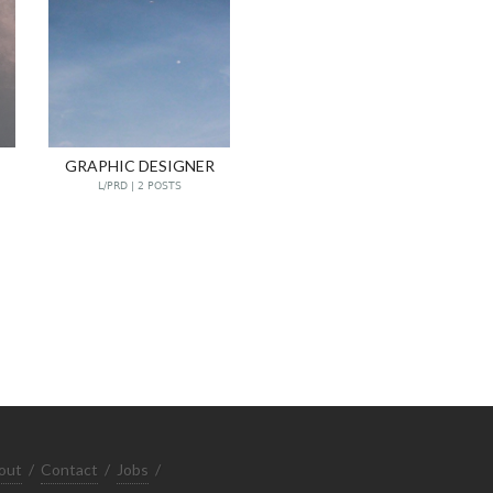
GRAPHIC DESIGNER
L/PRD | 2 POSTS
out
/
Contact
/
Jobs
/