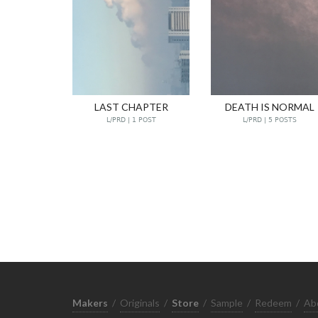
LAST CHAPTER
DEATH IS NORMAL
L/PRD | 1 POST
L/PRD | 5 POSTS
Makers
/
Originals
/
Store
/
Sample
/
Redeem
/
Ab