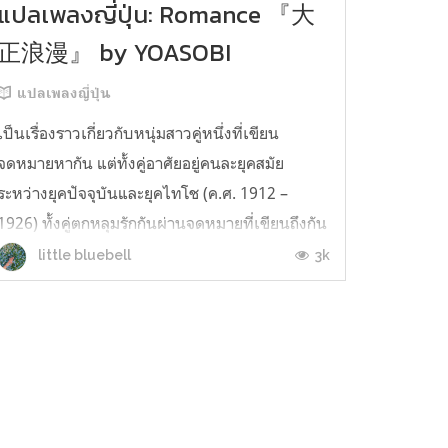
แปลเพลงญี่ปุ่น: Romance 『大
正浪漫』 by YOASOBI
แปลเพลงญี่ปุ่น
เป็นเรื่องราวเกี่ยวกับหนุ่มสาวคู่หนึ่งที่เขียน
จดหมายหากัน แต่ทั้งคู่อาศัยอยู่คนละยุคสมัย
ระหว่างยุคปัจจุบันและยุคไทโช (ค.ศ. 1912 –
1926) ทั้งคู่ตกหลุมรักกันผ่านจดหมายที่เขียนถึงกัน
แม้ว่าจะไม่เคยเห็นหน้ากันก็ตาม จนวันนึงฝ่ายชาย
3k
little bluebell
นึกขึ้นได้ว่าในปี 1923 จะเกิดแผ่นดินไหวครั้งใหญ่
ที่ภูมิภาคคันโตซึ่งเป็นท...