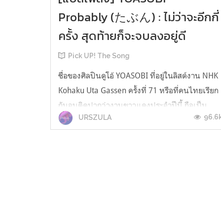
Probably (たぶん) : ไม่ว่าจะอีกกี่
ครั้ง สุดท้ายก็จะจบลงอยู่ดี
Pick UP! The Song
ชื่อของศิลปินดูโอ้ YOASOBI ที่อยู่ในลิสต์งาน NHK
Kohaku Uta Gassen ครั้งที่ 71 หรือที่คนไทยเรียก
กันจนติดปากว่างานขาวแดงประจำปีนี้ ถือเป็น
96.6
URSZULA
หมุดหมายใหม่ที่หน้าจับตามองของวงการเพลงญี่
ปุ่นเเลยก็ว่าได้ เพราะนี่คือครั้งแรกที่ศิลปินที่ขึ้น
แสดงในงานไม่ได้มีการจำหน่ายอัลบั้ม CD มาก่อน
ทั้งยังเป็นงานแรกของพวกเ...