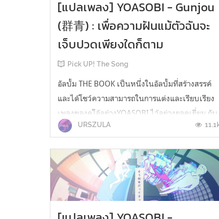
[แปลเพลง] YOASOBI - Gunjou
(群青) : เพื่อความฝันแม้ตัวฉันจะ
เจ็บปวดเพียงใดก็ตาม
Pick UP! The Song
อัลบั้ม THE BOOK เป็นหนึ่งในอัลบั้มที่สร้างสรรค์
และได้โชว์ความสามารถในการแต่งและเรียบเรียง
เพลงของดูโอ้อย่างYOASOBI ไว้อย่างยอดเยี่ยม กับ
11.1
URSZULA
การหยิบเรื่องราวจากหนังสือหรือมังงะมาขีดเขียน
เป็นดนตรี และเพลงGunjou (群青) ดัดแปลงมา
จากเนื้อหาของมังงะของTsubasa Yamaguchi (山
口飛翔) ที่เรารู้จักกันในนาม Blue Period มา...
[แปลเพลง] YOASOBI -