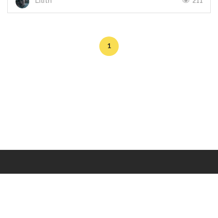
211
Lilith
1
Makers
/
Originals
/
Store
/
Sample
/
Redeem
/
About
/
Contact
/
Jobs
/
Copyrights © 2015 All Rights Reserved by Minimore
ภาพและเนื้อหาในเว็บไซต์นี้เป็นงานมีลิขสิทธิ์ ห้ามทำซ้ำหรือดัดแปลง