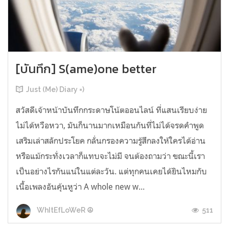
[บันทึก] S(ame)one better
Just (Me) Diary =)
สวัสดีเจ้าหน้าบันทึกกระดาษโน้ตออนไลน์ ที่แสนเรียบง่าย
ไม่ได้หวือหวา, มันก็นานมากเหมือนกันที่ไม่ได้จรดคำพูด
เสริมเล่าสลักประโยค กลั่นกรองความรู้สึกลงให้ใครได้อ่าน
หรือแม้กระทั่งเวลาก็แทบจะไม่มี จนต้องถามว่า ขณะนี้เรา
เป็นอย่างไรกันแน่ในแต่ละวัน. แต่ทุกคนเคยได้ยินไหมกับ
เนื้อเพลงอันคุ้นหูว่า A whole new w...
511
WhItEfLoWeR ☮