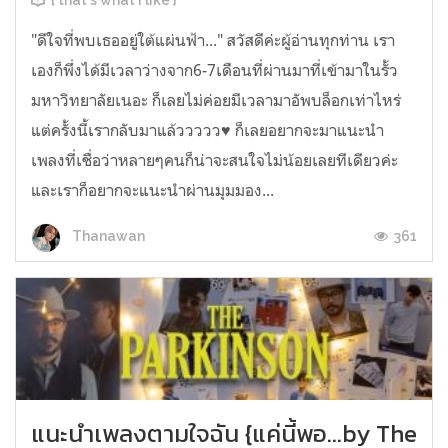
"ดีใจที่พบเธออยู่ใต้แผ่นฟ้า..." สวัสดีค่ะผู้อ่านทุกท่าน เรา
เองก็พึ่งได้มีเวลาว่างจาก6-7เดือนที่ผ่านมาที่เข้ามาในรั้ว
มหาวิทยาลัยเนอะ ก็เลยไม่ค่อยมีเวลามาอัพบล็อกเท่าไหร่
แต่ครั้งนี้เรากลับมาแล้ววววว♥ ก็เลยอยากจะมาแนะนำ
เพลงที่เชื่อว่าหลายๆคนก็น่าจะสนใจไม่น้อยเลยทีเดียวค่ะ
และเราก็อยากจะแนะนำผ่านมุมมอง...
361
Thanawan
แนะนำเพลงตามใจฉัน {แค่นี้พอ...by The