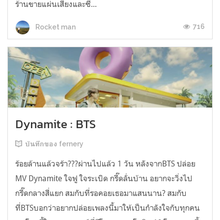
ร้านขายแผ่นเสียงและซี...
716
Rocket man
Dynamite : BTS
บันทึกของ fernery
ร้อยล้านแล้วจร้า???ผ่านไปแล้ว 1 วัน หลังจากBTS ปล่อย
MV Dynamite ใจฟู ใจระเบิด กรี๊ดลั่นบ้าน อยากจะวิ่งไป
กรี๊ดกลางสี่แยก สมกับที่รอคอยเธอมาแสนนาน? สมกับ
ที่BTSบอกว่าอยากปล่อยเพลงนี้มาให้เป็นกำลังใจกับทุกคน