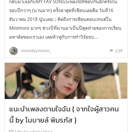
กลับมาเจอกับMY FAV SONGSเพลงนี้ที่ชอบกันอีกครั้งใน
รอบปีกว่าๆ (นานมาก) ครั้งล่าสุดที่เขียนเลยคือ วันที่16
ธันวาคม 2018 นู้นเลย;-; คิดถึงการเขียนคอนเทนต์ใน
Minimore มากๆ ช่วงปีที่ผ่านมาเป็นปีสุดท้ายของการเรียน
มหาลัยของเราเอง เลยหัวฟูกับการทำวิจัยจบ...
3.5k
mondaymoon_
แนะนำเพลงตามใจฉัน { จากใจผู้สาวคน
นี้ by โมบายล์ พิมรภัส }
{ that's what i like }