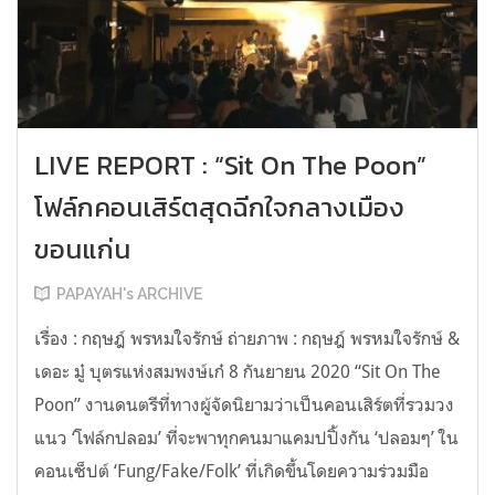
LIVE REPORT : “Sit On The Poon”
โฟล์กคอนเสิร์ตสุดฉีกใจกลางเมือง
ขอนแก่น
PAPAYAH's ARCHIVE
เรื่อง : กฤษฎ์ พรหมใจรักษ์ ถ่ายภาพ : กฤษฎ์ พรหมใจรักษ์ &
เดอะ มู๋ บุตรแห่งสมพงษ์เก๋ 8 กันยายน 2020 “Sit On The
Poon” งานดนตรีที่ทางผู้จัดนิยามว่าเป็นคอนเสิร์ตที่รวมวง
แนว ‘โฟล์กปลอม’ ที่จะพาทุกคนมาแคมปปิ้งกัน ‘ปลอมๆ’ ใน
คอนเซ็ปต์ ‘Fung/Fake/Folk’ ที่เกิดขึ้นโดยความร่วมมือ