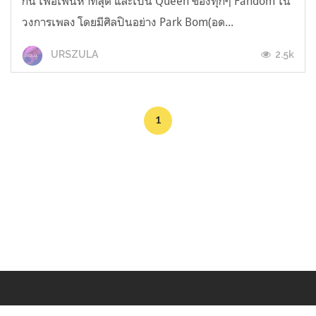
กัน เพื่อเฟ้นหาที่สุด และเป็น Queen ของทุกๆ Fandom ใน
วงการเพลง โดยมีศิลปินอย่าง Park Bom(อด...
2.5k
URSZULA
1
Makers
/
Originals
/
Store
/
Sample
/
Redeem
/
About
/