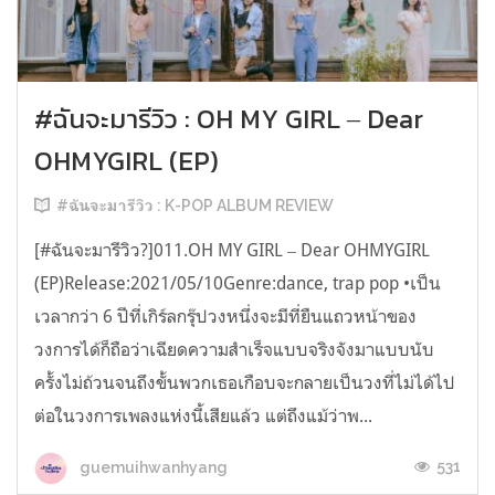
#ฉันจะมารีวิว : OH MY GIRL ‒ Dear
OHMYGIRL (EP)
#ฉันจะมารีวิว : K-POP ALBUM REVIEW
[#ฉันจะมารีวิว?]011.OH MY GIRL ‒ Dear OHMYGIRL
(EP)Release:2021/05/10Genre:dance, trap pop •เป็น
เวลากว่า 6 ปีที่เกิร์ลกรุ๊ปวงหนึ่งจะมีที่ยืนแถวหน้าของ
วงการได้ก็ถือว่าเฉียดความสำเร็จแบบจริงจังมาแบบนับ
ครั้งไม่ถ้วนจนถึงขั้นพวกเธอเกือบจะกลายเป็นวงที่ไม่ได้ไป
ต่อในวงการเพลงแห่งนี้เสียแล้ว แต่ถึงแม้ว่าพ...
531
guemuihwanhyang