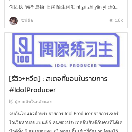
你固执 演绎 唇语 吐露 陌生词汇 nǐ gù zhí yǎn yì chú...
1.6k
writia
[รีวิว+หวีด] : สเตจที่ชอบในรายการ
#IdolProducer
ผู้ชายจีนในคลังแสง
จบกันไปแล้วสำหรับรายการ Idol Producer รายการเซอร์
ไวเวิลหาบอยแบนด์ 9 คนของประเทศจีนยินดีกับคนที่ได้เด
บิวต์ทั้ง 9 คนเลยนะคะ <3 ทุกคนกิ๊บเก๋เวรี่กู๊ดมาก [ดองไว้