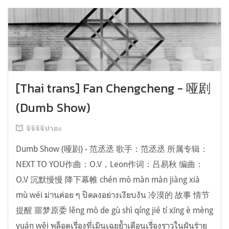
[Thai trans] Fan Chengcheng - 哑剧
(Dumb Show)
จิจิจิจิปาถะ
Dumb Show (哑剧) - 范丞丞 歌手：范丞丞 所属专辑：
NEXT TO YOU作曲：O.V，Leon作词：吕易秋 编曲：
O.V 沉默慢慢 降下幕帷 chén mò màn màn jiàng xià
mù wéi ม่านค่อย ๆ ปิดลงอย่างเงียบงัน 冷漠的 故事 情节
提醒 噩梦原委 lěng mò de gù shì qíng jié tí xǐng è mèng
yuán wěi พล็อตเรื่องที่เมินเฉยย้ำเตือนเรื่องราวในฝันร้าย