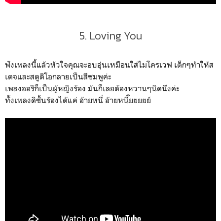
5. Loving You
ฟังเพลงนี้แล้วหัวใจคุณจะอบอุ่นเหมือนใส่ไมโครเวฟ เด็กๆทำให้ส
เตจและสตูดิโอกลายเป็นสีชมพูค่ะ
เพลงออริก็เป็นผู้หญิงร้อง มันก็เลยต้องหวานๆนิดนึงค่ะ
ทั้งเพลงดิชั้นร้องได้แค่ อ้ายหนี่ อ้ายหนี๊ยยยยย์