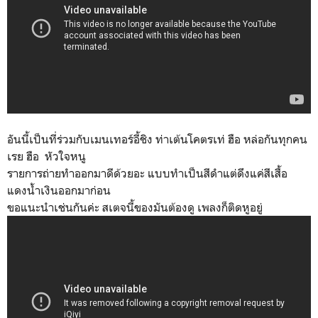
อันนี้เป็นที่ร่วมกับเมนเทอร์อี้ชิง ท่าเต้นโคตรเท่ ฮือ หล่อกันทุกคน
เรย ฮือ หัวใจหนู
รายการถ่ายทำออกมาดีด้วยอะ แบบทำเป็นสีดำแต่ดึงแค่สีเสื้อ
แดงน้ำเงินออกมาก่อน
ขอแนะนำเช่นกันค่ะ สเตจนี้ของมันต้องดู เพลงก็ติดหูอยู่