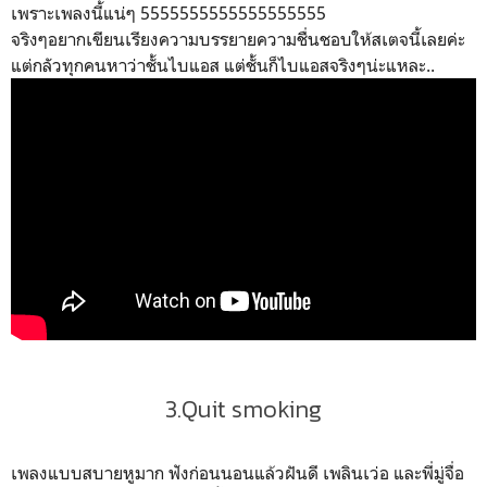
เพราะเพลงนี้แน่ๆ 5555555555555555555
จริงๆอยากเขียนเรียงความบรรยายความชื่นชอบให้สเตจนี้เลยค่ะ
แต่กลัวทุกคนหาว่าชั้นไบแอส แต่ชั้นก็ไบแอสจริงๆน่ะแหละ..
3.Quit smoking
เพลงแบบสบายหูมาก ฟังก่อนนอนแล้วฝันดี เพลินเว่อ และพี่มู่จื่อ