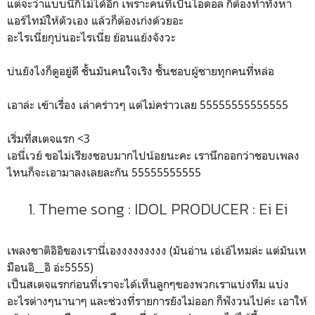
แต่จะว่าแบบนี้ก็ไม่ได้อีก เพราะคนที่เป็นไอดอล ก็ต้องทำทั้งหา
แอร์ไทม์ให้ตัวเอง แล้วก็ต้องเก่งด้วยอะ
อะไรเนี่ยกุบ่นอะไรเนี่ย ย้อนแย้งจังวะ
บ่นยังไงก็ดูอยู่ดี ชั้นมันคนใจเริง ชั้นชอบผู้ชายทุกคนที่หล่อ
เอาล่ะ เข้าเรื่อง เล่าคร่าวๆ แต่ไม่คร่าวเลย 55555555555555
เริ่มที่สเตจแรก <3
เอนี่เวย์ ขอไม่เรียงชอบมากไปน้อยนะคะ เรานึกออกว่าชอบเพลง
ไหนก็จะเอามาลงเลยละกัน 55555555555
1. Theme song : IDOL PRODUCER : Ei Ei
เพลงชาติอิอิของเรานี่เองงงงงงงงง (มันอ่าน เอ่เอ้ไหมล่ะ แต่มันเห
มือนอิ__อิ อ่ะ5555)
เป็นสเตจแรกก่อนที่เราจะได้เห็นลูกๆของพวกเราแบ่งทีม แบ่ง
อะไรต่างๆนานาๆ และช่วงที่รายการยังไม่ออก ก็ฟังวนไปค่ะ เอาให้