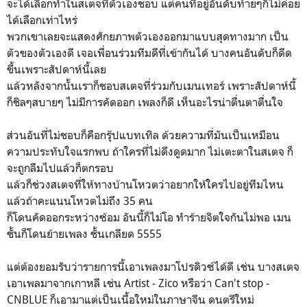
จะได้เลือกทำในสเตจที่ตัวเองชอบ แต่คนที่อยู่อันดับท้ายๆก็ไม่ค่อย
ได้เลือกเท่าไหร่
พวกเขาเลยจะแสดงศักยภาพตัวเองออกมาแบบสุดทางมาก เป็น
ตัวของตัวเองดี เจอเพื่อนร่วมทีมดีที่เข้ากันได้ บางคนอันดับก็ดีด
ขึ้นเพราะสัปดาห์นี้เลย
แล้วหลังจากนั้นเราก็ชอบสเตจที่ร่วมกับเมนเทอร์ เพราะสัปดาห์นี้
ก็ชิลๆสบายๆ ไม่มีการคัดออก เพลงก็ดี เห็นอะไรน่าตื่นตาตื่นใจ
ส่วนอันที่ไม่ชอบก็คือกรุ๊ปแบทเทิล ด้วยความที่มันเป็นเหมือน
ความประทับใจแรกพบ ถ้าใครที่ไม่ดึงดูดมาก ไม่เตะตาในสเตจ ก็
จะถูกลืมไปแล้วก็ตกรอบ
แล้วก็ช่วงสเตจที่ให้ทางบ้านโหวตว่าอยากให้ใครไปอยู่ทีมไหน
แล้วถ้าคะแนนโหวตไม่ถึง 35 คน
ก็โดนคัดออกระหว่างซ้อม อันนี้ก็ไม่โอ ทำร้ายจิตใจกันไม่พอ เมน
ชั้นก็โดนย้ายเพลง ชั้นเกลียด 5555
แต่ต้องยอมรับว่ารายการนี้เอาเพลงมาโปรดิวซ์ได้ดี เช่น บางสเตจ
เอาเพลมาจากเกาหลี เช่น Artist - Zico หรือว่า Can't stop -
CNBLUE ก็เอามาแต่เป็นเนื้อใหม่ในภาษาจีน ดนตรีใหม่