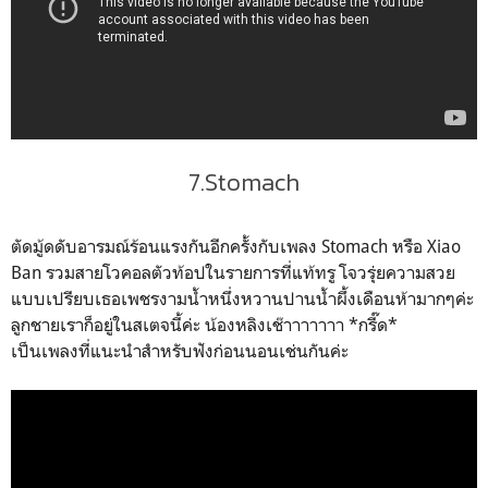
7.Stomach
ตัดมู้ดดับอารมณ์ร้อนแรงกันอีกครั้งกับเพลง Stomach หรือ Xiao
Ban รวมสายโวคอลตัวท้อปในรายการที่แท้ทรู โจวรุ่ยความสวย
แบบเปรียบเธอเพชรงามน้ำหนึ่งหวานปานน้ำผึ้งเดือนห้ามากๆค่ะ
ลูกชายเราก็อยู่ในสเตจนี้ค่ะ น้องหลิงเช๊าาาาาาา *กรี๊ด*
เป็นเพลงที่แนะนำสำหรับฟังก่อนนอนเช่นกันค่ะ