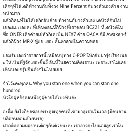
เด็กๆที่ได้เดก็ทำงานกับทั้งวง Nine Percent กับวงตัวเองด้วย งาน
หนักมาก
แล้วก็คนที่ไมได้เดก็กลับค่าย ทำงานกับวงตัวเอง เดบิวต์กันไป
เยอะแยะเลยค่ะ ที่เห็นตอนนี้ก็มีวงที่เราชอบ BC221 ที่เดบิวต์ใน
ชื่อ ONER เด็กค่ายเย่หัวก็เดเป็น NEX7 ค่าย OACA ก็มี Awaken-f
แล้วก็มีวง MR-X หู้ยย เยอะ ดั๊นตาลายในความหล่อ
ยอมรับเลยว่ารายการนี้เหมือนปูทาง C-POP ให้กลับมารุ่งเรืองเนอ
ะ ให้เป็นที่รู้จักเยอะขึ้นงี้ อันนี้ในสความคิดเรานะ เพราะเราไม่เคย
เห็นบอยกรุ๊ปจีนดังๆในไทยเลย
จำไว้ะคะทุกคน Why you stan one when you can stan one
hundred
หัวใจผุ้หยิงคลหนึ่งจุผู้ชายได้เปงพันค่ะ
อะฮึ่ม ยังไงก็ขอขอบพระคุณทุกคนที่เข้ามาดูเราเวิ่นเว้อ (มีคนอ่าน
บล็อกหล่อนด้วยหรอ)
ฝากติดตามผลงานเด็กๆกันด้วยนะคะ เราอาจจะไบแอสลูกเราใน