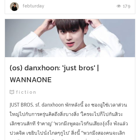
179
febturday
(os) danxhoon: 'just bros' |
WANNAONE
f i c t i o n
JUST BROS. sf. danxhoon พักหลังนี้ อง ซองอูใช้เวลาส่วน
ใหญ่ไปกับการครุ่นคิดถึงสิ่งบางสิ่ง ‘ใครจะไปก็ไปกันสิวะ
เลิกชวนสักที รำคาญ’ ‘พวกมึงพูดอะไรกันเสียงงุ้งงิ้ง ฟังแล้ว
ปวดจิต เขยิบไปนั่งไกลๆกูไป’ สิ่งนี้ “พวกมึงสองคนจะเลิก