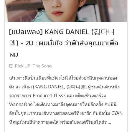
[แปลเพลง] KANG DANIEL (강다니
엘) - 2U : ผมมั่นใจ ว่าฟ้าส่งคุณมาเพื่อ
ผม
Pick UP! The Song
เส้นทางศิลปินเดี่ยวที่แม้จะไม่ได้โรยด้วยกลีบกุหลาบของ
คัง แดเนียล (KANG DANIEL, 강다니엘) ผู้ชนะอันดับหนึ่ง
จากรายการ Produce101 ss2 และอดีตเซ็นเตอร์วง
WannaOne ได้เดินทางมาถึงจุดหมายใหม่อีกครั้ง กับมินิ
อัลบั้มชุดเเรกบนเส้นทางสายดนตรีที่เขารัก กับอัลบั้ม CYAN
ที่คลุมโทนสีฟ้าครามสดใส พร้อมกับดนตรีในสไตล์ท...