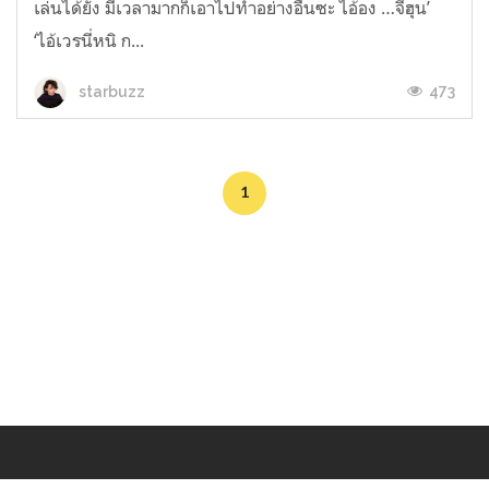
เล่นได้ยัง มีเวลามากก็เอาไปทำอย่างอื่นซะ ไอ้อง …จีฮุน’
‘ไอ้เวรนี่หนิ ก...
473
starbuzz
1
Makers
/
Originals
/
Store
/
Sample
/
Redeem
/
About
/