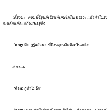
เดี๋ยวนะ ตอนนี้จีฮุนมีเรียนพิเศษไม่ใช่เหรอวะ แล้วทำไมยัง
ตะแล๊ดแต๊ดแต๋กับมันอยู่อีก
‘
มึง กูรู้แล้วนะ ที่มึงหงุดหงิดมึงเป็นอะไร’
ong:
สาระแน
‘
กูทำไมอีก’
dan:
‘
เพราะว่ามึงกำลังมีความรักใช่มะ สัดดดดด แน่ๆเลย’