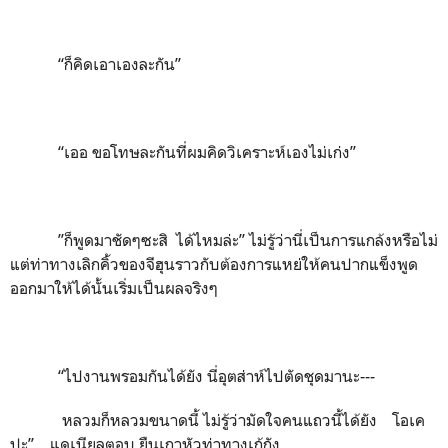
“ก็คิดเอาเองละกัน”
“เออ ขอโทษละกันที่ผมคิดวิเคราะห์เองไม่เก่ง”
”ก็พูดมาชัดๆซะสิ ได้ไหมล่ะ” ไม่รู้ว่านี่เป็นการแกล้งหรือไม่
แต่ท่าทางเลิกคิ้วของจีฮุนราวกับต้องการแหย่ให้คนปากแข็งพูด
ออกมาให้ได้นั้นเริ่มเป็นผลจริงๆ
“ไปงานพรอมกันได้ยัง นี่อุตส่าห์ไปตัดชุดมานะ---
หลวมก็หลวมขนาดนี้ ไม่รู้ว่ามัดใจคนแถวนี้ได้ยัง โอเค
ปะ” แดเนียลตอบ ยืนเกาหัวท่าทางเก้กัง