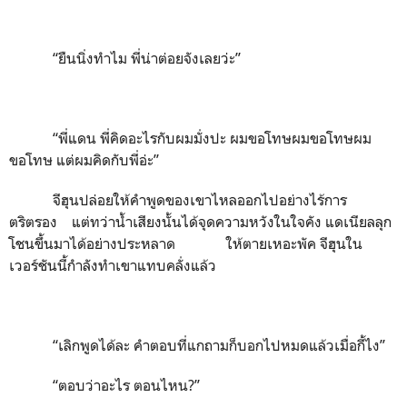
“ยืนนิ่งทำไม พี่น่าต่อยจังเลยว่ะ”
“พี่แดน พี่คิดอะไรกับผมมั่งปะ ผมขอโทษผมขอโทษผม
ขอโทษ แต่ผมคิดกับพี่อ่ะ”
จีฮุนปล่อยให้คำพูดของเขาไหลออกไปอย่างไร้การ
ตริตรอง แต่ทว่าน้ำเสียงนั้นได้จุดความหวังในใจคัง แดเนียลลุก
โชนขึ้นมาได้อย่างประหลาด ให้ตายเหอะพัค จีฮุนใน
เวอร์ชันนี้กำลังทำเขาแทบคลั่งแล้ว
“เลิกพูดได้ละ คำตอบที่แกถามก็บอกไปหมดแล้วเมื่อกี้ไง”
“ตอบว่าอะไร ตอนไหน?”