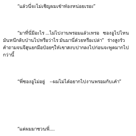
“แล้วนี่จะไม่เชิญผมเข้าห้องหน่อยเรอะ”
“มาที่นี่มีอะไร …ไม่ไปงานพรอมแล้วเหรอ ซองอูไปไหน
มันหนีกลับบ้านไปหรือว่าไร มันมานี่ด้วยหรือเปล่า” ร่างสูงรัว
คำถามจนจีฮุนยกมือป้อยๆให้เขาสงบปากลงไปก่อนจะพูดมากไป
กว่านี้
“พี่ซองอูไม่อยู่ --ผมไม่ได้อยากไปงานพรอมกับเค้า”
“แต่ผมมาชวนพี่….