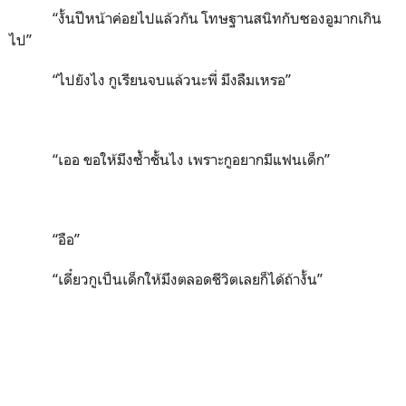
“งั้นปีหน้าค่อยไปแล้วกัน โทษฐานสนิทกับซองอูมากเกิน
ไป”
“ไปยังไง กูเรียนจบแล้วนะพี่ มึงลืมเหรอ”
“เออ ขอให้มึงซ้ำชั้นไง เพราะกูอยากมีแฟนเด็ก”
“อือ”
“เดี๋ยวกูเป็นเด็กให้มึงตลอดชีวิตเลยก็ได้ถ้างั้น”