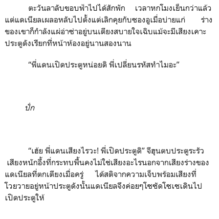
ตะวันลาลับขอบฟ้าไปได้สักพัก เวลาหกโมงเย็นกว่าแล้ว
แต่แดเนียลเผลอหลับไปตั้งแต่เลิกคุยกับซองอูเมื่อบ่ายแก่ ร่าง
ของเขาก็กำลังแผ่อ่าซ่าอยู่บนเตียงสบายใจเฉิบแม้จะมีเสียงเคาะ
ประตูดังเรียกที่หน้าห้องอยู่นานสองนาน
“พี่แดนเปิดประตูหน่อยดิ พี่เปลี่ยนรหัสทำไมอะ”
ปั่ก
“เฮ้ย พี่แดนเสียงไรวะ! พี่เปิดประตูดิ” จีฮุนตบประตูระรัว
เสียงหนักอึ้งที่กระทบพื้นคงไม่ใช่เสียงอะไรนอกจากเสียงร่างของ
แดเนียลที่ตกเตียงเมื่อครู่ ได้สติจากความเจ็บพร้อมเสียงที่
โวยวายอยู่หน้าประตูดังนั้นแดเนียลจึงค่อยๆโซซัดโซเซเดินไป
เปิดประตูให้