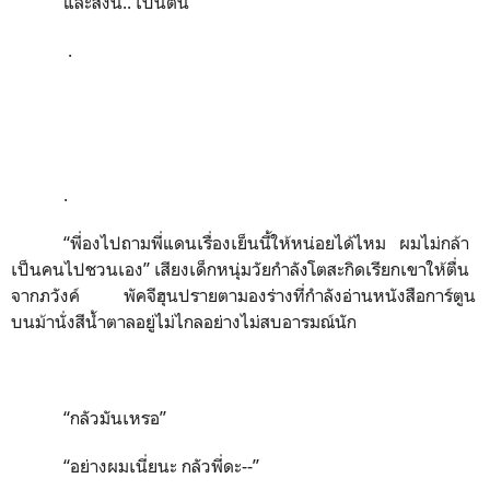
และสิ่งนี้.. เป็นต้น
.
.
“พี่องไปถามพี่แดนเรื่องเย็นนี้ให้หน่อยได้ไหม ผมไม่กล้า
เป็นคนไปชวนเอง” เสียงเด็กหนุ่มวัยกำลังโตสะกิดเรียกเขาให้ตื่น
จากภวังค์ พัคจีฮุนปรายตามองร่างที่กำลังอ่านหนังสือการ์ตูน
บนม้านั่งสีน้ำตาลอยู่ไม่ไกลอย่างไม่สบอารมณ์นัก
“กลัวมันเหรอ”
“อย่างผมเนี่ยนะ กลัวพี่ดะ--”