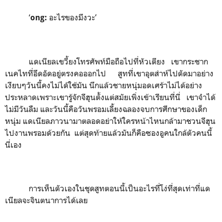
‘
อะไรของมึงวะ’
ong:
แดเนียลเขวี้ยงโทรศัพท์มือถือไปที่หัวเตียง เขากระชาก
เนคไทที่อึดอัดอยู่ตรงคอออกไป สูทที่เขาอุตส่าห์ไปตัดมาอย่าง
เงียบๆวันนี้คงไม่ได้ใช้มัน นึกแล้วชายหนุ่มอดเศร้าไม่ได้อย่าง
ประหลาดเพราะเขารู้จักจีฮุนตั้งแต่สมัยเพิ่งเข้าเรียนที่นี่ เขาจำได้
ไม่มีวันลืม และวันนี้คือวันพรอมเลี้ยงฉลองจบการศึกษาของเด็ก
หนุ่ม แดเนียลภาวนามาตลอดอย่าให้ใครหน้าไหนกล้ามาชวนจีฮุน
ไปงานพรอมด้วยกัน แต่สุดท้ายแล้วมันก็คือซองอูคนใกล้ตัวคนนี้
นี่เอง
การเห็นตัวเองในชุดสูทตอนนี้เป็นอะไรที่โง่ที่สุดเท่าที่แด
เนียลจะจินตนาการได้เลย