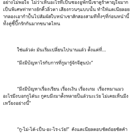
อย่างไม่พอใจ ไม่ว่าเห็นอะไรที่เป็นซองอูพักนี้เขาดูรำคาญใจมาก
เป็นพิเศษท่าทางยักคิ้วลิ่วตา เสียงกวนๆแบบนั้น ทำให้แดเนียลอย
ากลองเอากำปั้นไปสัมผัสใบหน้าเขาสักสองสามทีทั้งๆที่ก่อนหน้านี้
ทั้งคู่ซี้ปึ๊กรักกันมากขนาดไหน
ใช่แล้วล่ะ มันเริ่มเปลี่ยนไปนานแล้ว ตั้งแต่ที่…
“มึงมีปัญหาไรกับการที่กูมารู้จักจีฮุนป่ะ”
“มึงมีปัญหาเรื่องเรียน เรื่องเงิน เรื่องเกม เรื่องหมาแมว
อะไรมึงบอกกูได้นะ กูคบมึงมาตั้งหลายปีแล้วนะเว้ย ไม่เคยเห็นมึง
เหวี่ยงอย่างนี้”
“กู-ไม่-ได้-เป็น-อะ-ไร-เว้ย!” คังแดเนียลตอบชัดถ้อยชัดคำ