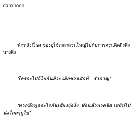
danxhoon
พักหลังนี้ อง ซองอูใช้เวลาส่วนใหญ่ไปกับการครุ่นคิดถึงสิ่ง
บางสิ่ง
‘ใครจะไปก็ไปกันสิวะ เลิกชวนสักที รำคาญ’
‘พวกมึงพูดอะไรกันเสียงงุ้งงิ้ง ฟังแล้วปวดจิต เขยิบไป
นั่งไกลๆกูไป’