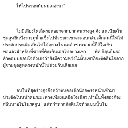
ให้ไปพรอมกับผมเถอะนะ”
ไม่มีเสียงใดเล็ดรอดออกจากปากคนร่างสูง คัง แดเนียลใน
ชุดสูทยืนนิ่งราวภูน้ำแข็งไปชั่วขณะเขาจะตอบกลับเด็กคนนี้ให้ไม่
ประดักประเดิดเกินไปได้อย่างไร แค่คำชวนพวกนี้ก็ดีใจเกิน
พอแล้วสำหรับพี่ชายที่คิดเกินเลยไปอย่างเขา -- พัค จีฮุนยืนรอ
คำตอบปลอบใจตัวเองว่ายังมีความหวังไม่งั้นเขาก็จะตัดสินใจลาก
ผู้ชายชุดสูทตรงหน้านี้ไปด้วยกันเสียเลย
จนในที่สุดร่างสูงจึงคว้าต้นคอเด็กน้อยตรงหน้าเข้ามา
ประชิดใบหน้าตนระยะห่างเพียงแค่อึดใจเดียวเท่านั้นทั้งสองก็จะ
กลืนหายไปในรสจูบ แต่ทว่าหากตัดสินใจทำแบบนั้นไป