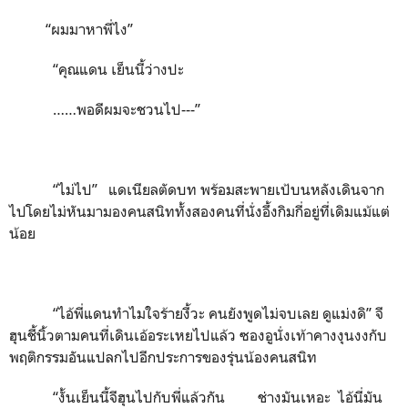
“ผมมาหาพี่ไง”
“คุณแดน เย็นนี้ว่างปะ
……พอดีผมจะชวนไป---”
“ไม่ไป” แดเนียลตัดบท พร้อมสะพายเป้บนหลังเดินจาก
ไปโดยไม่หันมามองคนสนิททั้งสองคนที่นั่งอึ้งกิมกี่อยู่ที่เดิมแม้แต่
น้อย
“ไอ้พี่แดนทำไมใจร้ายงี้วะ คนยังพูดไม่จบเลย ดูแม่งดิ” จี
ฮุนชี้นิ้วตามคนที่เดินเอ้อระเหยไปแล้ว ซองอูนั่งเท้าคางงุนงงกับ
พฤติกรรมอันแปลกไปอีกประการของรุ่นน้องคนสนิท
“งั้นเย็นนี้จีฮุนไปกับพี่แล้วกัน ช่างมันเหอะ ไอ้นี่มัน