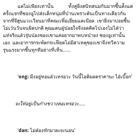
แต่ไม่เพียงเท่านั้น ทั้งคู่ยิ่งสนิทสนมกันมากขึ้นตั้งแต่
ครั้งแรกที่ซองอูไปส่งเด็กหนุ่มที่บ้านเพราะดันเป็นทางเดียวกัน
จากที่จีฮุนแวะเวียนมาที่คณะเพื่อเยี่ยมแดเนียล เขายิ่งมาบ่อยขึ้น
ไม่เว้นวันจนผิดปกติ คุณแดนผู้น้อยใจจึงอดคิดไปเองไม่ได้ว่า
แท้จริงแล้วรุ่นน้องของเขาแค่อยากมาพบหน้าอง ซองอูเท่านั้น
เอง และอาการกระฟัดกระเฟียดไม่มีสาเหตุของเขาจึงทวีความ
รุนแรงมากขึ้นทุกทีอย่างที่เห็น……
‘
มึงอยู่หอแล้วเหรอวะ วันนี้ไอติมลดราคานะ ไอ้เบื๊อก’
ong:
จะให้อยู่เป็นก้างขวางคอเหรอวะ
…..
‘
ไม่ต้องทักมาละจะนอน’
dan: