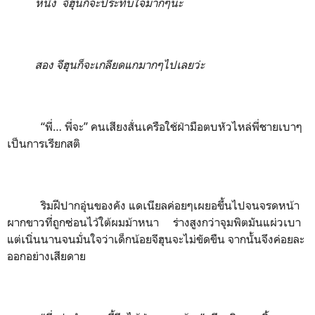
หนึ่ง
จีฮุนก็จะประทับใจมากๆนะ
สอง จีฮุนก็จะเกลียดแกมากๆไปเลยว่ะ
“พี่… พี่จะ” คนเสียงสั่นเครือใช้ฝ่ามือตบหัวไหล่พี่ชายเบาๆ
เป็นการเรียกสติ
ริมฝีปากอุ่นของคัง แดเนียลค่อยๆเผยอขึ้นไปจนจรดหน้า
ผากขาวที่ถูกซ่อนไว้ใต้ผมม้าหนา ร่างสูงกว่าจุมพิตมันแผ่วเบา
แต่เนิ่นนานจนมั่นใจว่าเด็กน้อยจีฮุนจะไม่ขัดขืน จากนั้นจึงค่อยละ
ออกอย่างเสียดาย