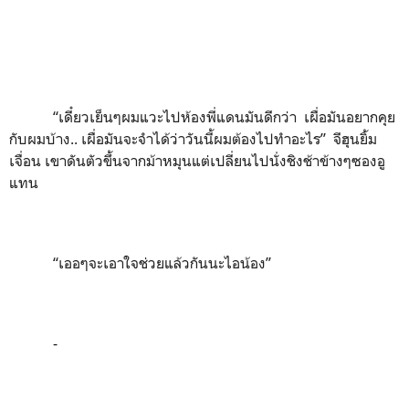
“เดี๋ยวเย็นๆผมแวะไปห้องพี่แดนมันดีกว่า เผื่อมันอยากคุย
กับผมบ้าง.. เผื่อมันจะจำได้ว่าวันนี้ผมต้องไปทำอะไร” จีฮุนยิ้ม
เจื่อน เขาดันตัวขึ้นจากม้าหมุนแต่เปลี่ยนไปนั่งชิงช้าข้างๆซองอู
แทน
“เออๆจะเอาใจช่วยแล้วกันนะไอน้อง”
-