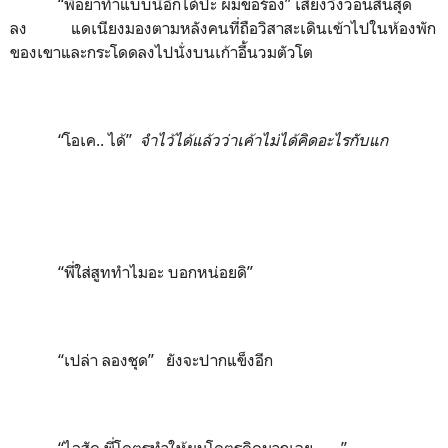
“พี่อย่าทำแบบนี้อีกได้ป่ะ ผมขอร้อง” เสียงวิงวอนสิ้นสุด
ลง แดเนียงมองตามหลังคนที่ถือวิสาสะเดินเข้าไปในห้องพัก
ของเขาและกระโดดลงไปนั่งบนเก้าอี้นวมตัวโต
“โอเค.. ได้”
จำไว้ได้แล้วว่าเค้าไม่ได้คิดอะไรกับแก
“พี่ใส่สูททำไมอะ บอกหน่อยดิ”
“เปล่า ลองชุด” ยังจะปากแข็งอีก
“ไอสัด พี่โคตรทำให้ผมโคตรคิดมากเลย.......”