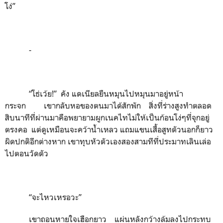
โง่”
-
“โธ่เว้ย!” คัง แดเนียลยืนหมุนไปหมุนมาอยู่หน้า
กระจก เขากลับหอของตนมาได้สักพัก สิ่งที่ร่างสูงทำตลอด
สิบนาทีที่ผ่านมาคือพยายามผูกเนคไทไม่ให้เป็นก้อนโง่ๆที่จุกอยู่
ตรงคอ แต่ดูเหมือนจะคว้าน้ำเหลว แถมแขนเสื้อสูทตัวนอกก็ยาว
ผิดปกติอีกต่างหาก เขาทุบหัวตัวเองสองสามทีที่ประมาทเลินเล่อ
ไปตอนวัดตัว
“จะไหวเหรอวะ”
เขาถอนหายใจเฮือกยาว แผ่นหลังกว้างล้มลงไปกระทบ