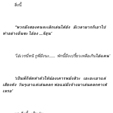
สิ่งนี้
“พวกมึงสองคนจะเลิกเล่นได้ยัง มีเวลามากก็เอาไป
ทำอย่างอื่นซะ ไอ้อง
…จีฮุน’
‘ไอ้เวรนี่หนิ กูพี่มึงนะ...... พักนี้มึงเปรี้ยวเหลือเกิน
’
ไอ้แดน
‘เป็นพี่ก็หัดทำตัวให้น้องเคารพมั่งสิวะ เอะอะเอาแต่
เสียงดัง วันๆเอาแต่เล่นตลก พ่อแม่มึงจ้างมาเล่นตลกคาเฟ่
เหรอ’