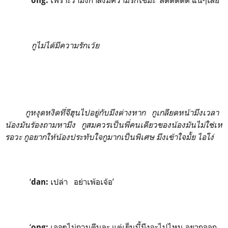
ong:
กูไม่ได้มีความรักเว้ย
กูหงุดหงิดที่จีฮุนไปอยู่กับมึงต่างหาก กูเกลียดหน้ามึงเวลา
น้องมันร้องถามหามึง กูสมควรเป็นพี่คนเดียวของน้องมันไม่ใช่เห
รอวะ กูอยากให้น้องประทับใจกูมากเป็นพิเศษ มึงเข้าใจมั้ย ไอโง่
‘
เปล่า อย่าเพ้อเจ้อ’
dan:
‘
เออๆไม่กวนตีนละ แต่เย็นนี้มึงจะไปไหน อยากออก
ong: