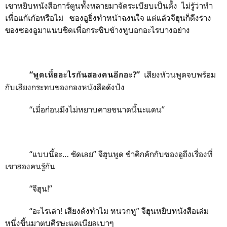
เขาหยิบหนังสือการ์ตูนทั้งหลายมาจัดระเบียบเป็นตั้ง ไม่รู้ว่าทำ
เพื่อแก้เก้อหรือไม่ ซองอูยิ่งทำหน้าฉงนใจ แต่แล้วจีฮุนก็ดึงร่าง
ของซองอูมาแนบชิดเพื่อกระซิบข้างหูบอกอะไรบางอย่าง
เสียงห้วนพูดจบพร้อม
“พูดเหี้ยอะไรกันสองคนอีกอะ
?”
กับเสียงกระทบของกองหนังสือดังปัง
“เมื่อก่อนมึงไม่หยาบคายขนาดนี้นะแดน”
“แบบนี้อะ… ชัดเลย” จีฮุนพูด ขำคิกคักกับซองอูถึงเรื่องที่
เขาสองคนรู้กัน
“จีฮุน!”
“อะไรเล่า! เสียงดังทำไม หนวกหู” จีฮุนหยิบหนังสือเล่ม
หนึ่งขึ้นมาตบศีรษะแดเนียลเบาๆ