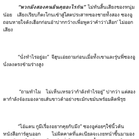
ไม่ทันสิ้นเสียงของหนุ่ม
“พวกมึงสองคนยืนคุยอะไรกัน”
น้อย เสียงเรียบก็ตะโกนเข้าสู่โสตประสาทของชายทั้งสอง ซองอู
ถอนหายใจดังเฮือกก่อนอ้าปากกว้างเพื่อพูดว่าคำว่า‘เสือก’ ไม่ออก
เสียง
“นั่งทำไรอยู่อะ” จีฮุนเอ่ยถามก่อนเมื่อทั้งเขาและรุ่นพี่ซองอู
นั่งลงตรงข้ามร่างสูง
“ถามทำไม ไม่เห็นเหรอว่ากำลังทำไรอยู่” ปากว่า แต่สอง
ตากำลังจ้องมองลายเส้นขาวดำอย่างขะมักเขม้นพร้อมติดพิรุธ
“ไอ้แดน กูมีเรื่องอยากคุยกับมึง” ซองอูค่อยๆใช้นิ้วดัน
หนังสือการ์ตูนออก ไม่ผิดคาดที่แดเนียลจะเงยหน้าขึ้นมามอง