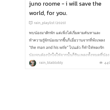
juno roome - i will save the
world, for you.
rain_playlist (2020)
พบน้องมาสักพัก แต่เพิ่งได้เริ่มตามค้นหาและ
ทำความรู้จักน้องมากขึ้นก็เมื่อวานจากที่ฟังเพลง
"the man and his wife" ไปแล้ว ก็ทำให้หลงรัก
น้องจนต้องปักใจให้จากนั้นก็รันเพลงทั้งหมดที่น้อง
ปล่อยออกมาใน Spotify แล้วยิ่งชอบขึ้นอีก คือสิ่งที่
44
rain_blablobly
ใช่
https://completemusicupdate.com/article/app
a-harlana/ ข้อค...