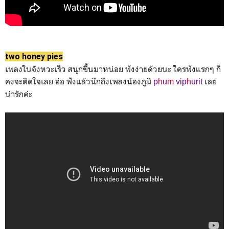
two honey pies
เพลงในจังหวะเร็ว สนุกขึ้นมาหน่อย ฟังง่ายด้วยนะ ใครฟังแรกๆ ก็
คงจะติดใจเลย อ่อ ฟังแล้วนึกถึงเพลงน้องภูมิ
เลย
p
h
u
m
vip
h
urit
น่ารักค่ะ