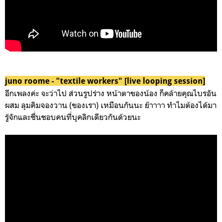
juno roome - "textile workers" [live looping session]
อีกเพลงค่ะ จะว่าไป ส่วนรูปร่าง หน้าตาของน้อง ก็คล้ายคุณไบรอัน
ผสม ลุมคิมจองวาน (ของเรา) เหมือนกันนะ ย๊าาาา ทำไมต้องได้มา
รู้จักและชื่นชอบคนที่บุคลิกเดียวกันด้วยนะ