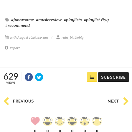
#junoroome
#musicreview
#playlists
#playlist ติดหู
#recommend
29th August 2020, 5:15 am
rain_blablobly
Report
629
SUBSCRIBE
VIEWS
PREVIOUS
NEXT
0
0
0
0
0
0