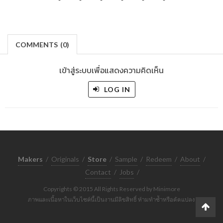
COMMENTS
(
0)
เข้าสู่ระบบเพื่อแสดงความคิดเห็น
LOG IN
Makers
/
Originals
/
Store
/
Sample
/
Redeem
/
About
/
Contact
/
Jobs
/
Copyrights © 2015 All Rights Reserved by Minimore
ภาพและเนื้อหาในเว็บไซต์นี้เป็นงานมีลิขสิทธิ์ ห้ามทำซ้ำหรือดัดแปลง