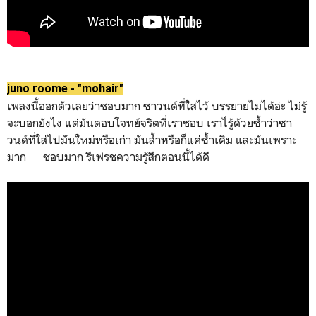
juno roome - "mohair"
เพลงนี้ออกตัวเลยว่าชอบมาก ซาวนด์ที่ใส่ไว้ บรรยายไม่ได้อ่ะ ไม่รู้
จะบอกยังไง แต่มันตอบโจทย์จริตที่เราชอบ เราไ่รู้ด้วยซ้ำว่าซา
วนด์ที่ใส่ไปมันใหม่หรือเก่า มันล้ำหรือก็แค่ซ้ำเดิม และมันเพราะ
มาก ชอบมาก รีเฟรชความรู้สึกตอนนี้ได้ดี