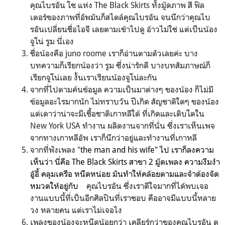
คุณไบรอัน โช แห่ง The Black Skirts ทั้งมู๊ดภาพ สี ฟิล
เตอร์ของภาพที่อัพมันก็สไตล์คุณไบรอัน จนนึกว่าคุณไบ
รอันเปลี่ยนชื่อไอจี เลยตามเข้าไปดู อ้าวไม่ใช่ แต่เป็นน้อง
จูโน่ รูม นี่เอง
ชื่อน้องคือ juno roome เราก็อ่านตามตัวเลยค่ะ บาง
บทความก็เรียกน้องว่า รูม ซึ่งน่ารักดี บางบทสัมภาษณ์ก็
เรียกจูโน่เลย งั้นเราเรียนน้องจูโน่ละกัน
จากที่ไปตามค้นข้อมูล ความเป็นมาต่างๆ ของน้อง ก็ไม่มี
ข้อมูลอะไรมากนัก ไม่ทราบวัน ปีเกิด สัญชาติใดๆ ของน้อง
แต่เดาว่าน่าจะมีเชื้อชาติเกาหลีใต้ ที่เกิดและเติบโตใน
New York USA ทำงาน ผลิตงานจากที่นั่น ซึ่งเราเห็นเพจ
จากทางเกาหลีอัพ เราก็นึกว่าอยู่และทำงานที่เกาหลี
จากที่ฟังเพลง "
the man and his wife" ไป เราก็ลงความ
เห็นว่า นี่คือ The Black Skirts สาขา 2 มู๊ดเพลง ความงึมงำ
อู้อี้ คลุมเครือ หนืดหน่อย มันทำให้คล้อยตามและจำต้องจัด
หมวดให้อยู่กับ
คุณไบรอัน ซึ่งเราดีใจมากที่ได้พบเจอ
งานแบบนี้ที่เป็นอีกศิลปินที่เราชอบ คืออาจมีแบบนี้หลาย
วง หลายคน แต่เราไม่เจอไง
เพลงของน้องจะหนืดน้อยกว่า เคลียร์กว่าของคุณไบรอัน ดู