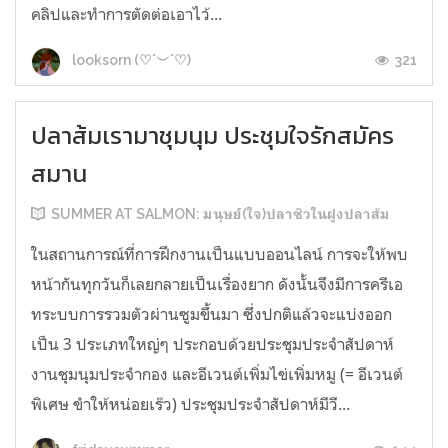
คลิปและทำการตัดต่อเอาไว้...
321
looksorn (♡˙︶˙♡)
ปลาส้มเรามาชุมนุม ประชุมใจรักสมัคร
สมาน
SUMMER AT SALMON: มนุษย์(ใจ)ปลาซิวในฝูงปลาส้ม
ในสถานการณ์ที่การฝึกงานเป็นแบบออนไลน์ การจะให้พบ
หน้ากันทุกวันก็เลยกลายเป็นเรื่องยาก ดังนั้นจึงมีการครีเอ
ทระบบการรวมตัวผ่านซูมขึ้นมา ซึ่งปกติแล้วจะแบ่งออก
เป็น 3 ประเภทใหญ่ๆ ประกอบด้วยประชุมประจำสัปดาห์
งานชุมนุมประจำกอง และอีเวนต์เพิ่มไข่เพิ่มหมู (= อีเวนต์
พิเศษ ขำให้หน่อยเร๊ว) ประชุมประจำสัปดาห์มีวี...