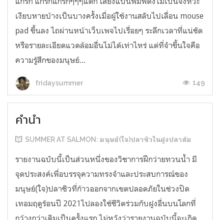
แกร่ก แกร่กแกร่กๆๆๆแต๊ก เสียงแป้นพิมพ์ดังไม่เป็นจังหวะ
เงียบหายบ้างเป็นบางครั้งเมื่อผู้ใช้งานสลับไปเลื่อน mouse
pad ขึ้นลง ไถผ่านหน้าเว็บเพจไปเรื่อยๆ ระลึกเวลาที่แน่ชัด
หรือรายละเอียดแวดล้อมอื่นไม่ได้เท่าไหร่ แต่ที่จำขึ้นใจคือ
ความรู้สึกของมนุษย์...
149
fridaysummer
คำนำ
SUMMER AT SALMON: มนุษย์(ใจ)ปลาซิวในฝูงปลาส้ม
รายงานฉบับนี้เป็นส่วนหนึ่งของวิชาการฝึกว่ายทวนน้ำ มี
จุดประสงค์เพื่อบรรจุความทรงจำและประสบการณ์ของ
มนุษย์(ใจ)ปลาซิวที่ก้าวออกจากเขตปลอดภัยในช่วงปิด
เทอมฤดูร้อนปี 2021ไปลองใช้ชีวิตร่วมกับฝูงอื่นบนโลกที่
กว้างกว่าเดิมเป็นครั้งแรก ไม่หวังว่ารายงานฉบับนี้จะเกิด