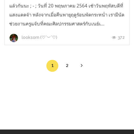
แล้วกันนะ ; - ; วันที่ 20 พฤษภาคม 2564 เช้าวันพฤหัสบดีที่
แสงแดดจ้า หลังจากเมื่อคืนพายุฤดูร้อนพัดกระหน่ำ เรามีนัด
ช่วยงานครูแจ๊บที่คณะศิลปกรรมศาสตร์กับเนย์เ...
372
looksorn (♡˙︶˙♡)
1
2