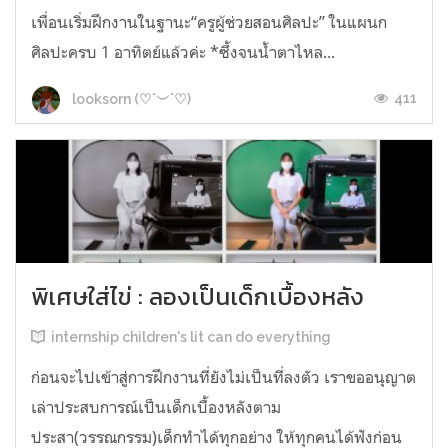
เพื่อนเริ่มฝึกงานในฐานะ“ครูผู้ช่วยสอนศิลปะ” ในแผนก
ศิลปะครบ 1 อาทิตย์แล้วค่ะ *ซึ้งจนน้ำตาไหล...
411
looksorn (♡˙︶˙♡)
พิเศษใส่ไข่ : ลองเป็นเด็กเบื้องหลัง
internship children's lit can do everything
ก่อนจะไปเข้าสู่การฝึกงานที่ยังไม่เป็นที่ลงตัว เราขออนุญาต
เล่าประสบการณ์เป็นเด็กเบื้องหลังตาม
ประสา(วรรณกรรม)เด็กทำได้ทุกอย่าง ให้ทุกคนได้ฟังก่อน