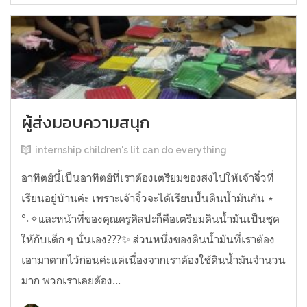
ผู้ส่งมอบความสนุก
internship children's lit can do everything
อาทิตย์นี้เป็นอาทิตย์ที่เราต้องเตรียมของส่งไปให้เจ้าจิ๋วที่
เรียนอยู่บ้านค่ะ เพราะเจ้าจิ๋วจะได้เรียนปั้นดินน้ำมันกัน ⋆
°˖✧และหน้าที่ของคุณครูศิลปะก็คือเตรียมดินน้ำมันเป็นชุด
ให้กับเด็ก ๆ นั่นเอง??‍?✨ ส่วนหนึ่งของดินน้ำมันที่เราต้อง
เอามาตากไว้ก่อนค่ะแต่เนื่องจากเราต้องใช้ดินน้ำมันจำนวน
มาก พวกเราเลยต้อง...