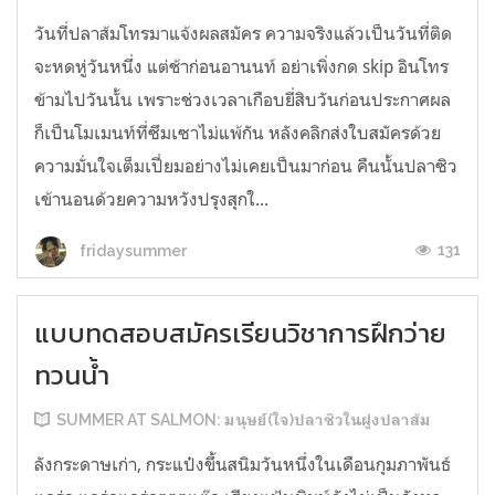
วันที่ปลาส้มโทรมาแจ้งผลสมัคร ความจริงแล้วเป็นวันที่ติด
จะหดหู่วันหนึ่ง แต่ช้าก่อนอานนท์ อย่าเพิ่งกด skip อินโทร
ข้ามไปวันนั้น เพราะช่วงเวลาเกือบยี่สิบวันก่อนประกาศผล
ก็เป็นโมเมนท์ที่ซึมเซาไม่แพ้กัน หลังคลิกส่งใบสมัครด้วย
ความมั่นใจเต็มเปี่ยมอย่างไม่เคยเป็นมาก่อน คืนนั้นปลาซิว
เข้านอนด้วยความหวังปรุงสุกใ...
131
fridaysummer
แบบทดสอบสมัครเรียนวิชาการฝึกว่าย
ทวนน้ำ
SUMMER AT SALMON: มนุษย์(ใจ)ปลาซิวในฝูงปลาส้ม
ลังกระดาษเก่า, กระแป๋งขึ้นสนิมวันหนึ่งในเดือนกุมภาพันธ์