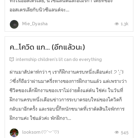
ทั้งในออสเตรเลีย, นิวซีแลนด์และอเมริกา โดยที่ของ
ออสเตรเลียกับนิวซีแลนด์จะ...
1.3k
Mie_Dyasha
ค...โควิด แก... (อีกแล้วนะ)
internship children's lit can do everything
ผ่านมาสัปดาห์กว่า ๆ เราก็ฝึกงานครบหนึ่งเดือนค่ะ꒰ ੭ '‧̫'꒱
੭ซึ่งก็ถือว่าผ่านมาครึ่งทางของการฝึกงานแล้ว แต่เพราะว่า
ชีวิตของเด็กฝึกงานของเราไม่ง่ายตั้งแต่ต้น ใช่ค่ะ ในวันที่
ฝึกงานครบหนึ่งเดือนข่าวการระบาดรอบใหม่ของโควิดก็
กลับมาอีกครั้ง และรอบนี้ก็หนักขนาดที่เราตัดสินใจพักการ
ฝึกงานค่ะ ใช่แล้วค่ะ พักฝึกงา...
545
looksorn (♡˙︶˙♡)