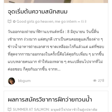
จุดเริ่มต้นความสนิทสนม
✿ Good girls go heaven, me go intern ꕀ ꒰ i ꒱
วันออกกองถ่ายนาฬิกาแบรนด์หนึ่ง : 8 มิถุนายน วันนี้ตื่น
เช้ามากก ง่วงมาก แต่สนุกดี เราเป็นคนคอยดูแลเรื่องต่าง ๆ
ข้าวน้ำอาหารถ่ายเอกสาร ขาดเหลืออะไรก็แล้วแต่ แต่ที่ชอบ
ที่สุดจากการมาออกกองในครั้งนี้คือได้คุยกับเพื่อน ๆ มากขึ้น
แบบหลายคนมาก ทำให้มองหลาย ๆ คนเปลี่ยนไปจากที่ไม่
ค่อยชอบ ก็คุยกันมากขึ้น จากท...
278
bbgum
ผลการสมัครวิชาการฝึกว่ายทวนน้ำ
SUMMER AT SALMON: มนุษย์(ใจ)ปลาซิวในฝูงปลาส้ม