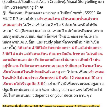
(Southeast/Southeast Asian Creative), Visual Storytelling และ
Film Screenwriting จ้า ❤️
😙 เรื่องเทอมเห็นคนงงเยอะมากแบบไม่มีอะไรมากั้น 55555 คือ
MUIC มี 3 เทอมใช่ปะ
เข้าเทอมไหน เรียนเทอมนั้นแล้วทบ
ไม่ใช่ว่าเข้าเทอม 2 หรือ 3 ต้องเก็บเครดิตให้ทัน
เทอมเอาจ้า
เทอม 1 น้า (คือของรุ่นเราอะ เราเทอม 3 แต่เก็บเครดิตนรกเพราะ
หลักสูตรมันจะเปลี่ยน คือถ้าเด็กที่เข้าใหม่ไม่ต้องเร่งเก็บเพราะ
หลักสูตรมันจะเปลี่ยน และ study plan ที่อาจารย์ให้มามันก็เป็น
แบบนั้น)
ก็คือเก็บ 4 ปีก็ได้หรือจะน้อยกว่า 4 ปีแต่ไม่น้อยกว่า
3 ปีก็ได้ แล้วแต่ตัวคนเรียน คือมหาลัยมัน free อะ ไม่เหมือน
ตอนมัธยมและต้องรับผิดชอบตัวเองให้มาก จะเก็บยังไงมัน
อยู่ที่ความรับผิดชอบของพวกเธอเลย รับผิดชอบไหวแค่ไหน
อย่าไปตามเพื่อน
เรียนไหวแค่ไหนก็ประเมินตัวเองดู
เข้าเทอม
ไหนก็นับไปจนกว่าจะเรียนครบ 4 ปีหรือ 12 เทอม แต่ IC เรา
จ้า เข้ามาก็จะมีเพื่อนร่วมเทอมอยู่ละ รอ
เรียนจบได้เร็วสุดคือ 3 ปี
ปฐมนิเทศน์และรออาจารย์แจก study plan เลยแกร ไม่ใช่ต้องไป
เก็บให้ทันแน่นอน it depends on your decision ล้วน ๆ ?
🤓 ชีวิตมี่เมื่อเรียน MUIC media com part 3 รีวิวการเรียน