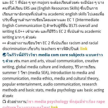
และ EC 1 ที่น้อง ๆ ทุก majors จะต้องเรียนด้วยค่ะ จะมีน้อง ๆ บาง
คนที่ได้เรียน ERS เลย (English Resources Skills) ซึ่งเป็นการ
เรียนภาษาอังกฤษที่เน้นด้าน academic english skills ไปเลยเพื่อ
ปรับพื้นฐานด้านการเขียนโดยเฉพาะและ EC 1 (Intermediate
English Communication I) สำหรับผู้ที่ยื่น IELTS overall and
writing 6.0++ เข้ามาค่ะ และก็มีรีวิว EC 2 ที่เน้นด้าน academic
writing มาก ๆ ด้วยค่ะ
👀 ตัวอย่างงานเขียนวิชา EC 2 ที่เน้นเรื่อง racism and racial
discrimination เกี่ยวกับ teachers ชาวฟิลิปปินส์:
link
🌏 ในรีวิวนี้มีรีวิววิชา media com core subjects แบบคร่าว
เช่น man and arts, visual communication, creative
ๆ ด้วย
writing, global media culture and industry, รีวิวการเรียน
summer 1 วิชา (media SEA), introduction to media and
communication, media ethics, media and cultural theory,
popular entertainment, audio communication, research
methods and basic stats, media psychology และ basic acting
ด้วยค่ะ
📺 ตัวอย่างงาน
วิชา media psychology ที่กลุ่มมี่ทำเรื่อง rape
:
culture ในวงการละครไทย
link