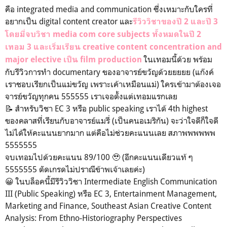
คือ integrated media and communication ซึ่งเหมาะกับใครที่
อยากเป็น digital content creator และ
รี
วิววิชาของปี 2 และปี 3
โดยมี่จบวิชา media com core subjects ทั้งหมดในปี 2
เทอม 3 และเริ่มเรียน creative content concentration and
ในเทอมนี้ด้วย พร้อม
major elective เป็น film production
กับรีวิวการทำ documentary ของอาจารย์ขวัญด้วยยยยย (แก๊งค์
เราชอบเรียกเป็นแม่ขวัญ เพราะเค้าเหมือนแม่) ใครเข้ามาต้องเจอ
จารย์ขวัญทุกคน 555555 เราเจอตั้งแต่เทอมแรกเลย
📝 สำหรับวิชา EC 3 หรือ public speaking เราได้ 4th highest
ของคลาสที่เรียนกับอาจารย์แมรี่ (เป็นคนอเมริกัน) จะว่าใจดีก็ใจดี
ไม่ได้ให้คะแนนยากมาก แต่คือไม่ช่วยคะแนนเลย สภาพพพพพพ
5555555
จบเทอมไปด้วยคะแนน 89/100 🥹 (อีกคะแนนเดียวแท้ ๆ
5555555 ตัดเกรดไม่ปราณีข้าพเจ้าเลยค่ะ)
😀 ในบล็อคนี้มีรีวิววิชา Intermediate English Communication
III (Public Speaking) หรือ EC 3, Entertainment Management,
Marketing and Finance, Southeast Asian Creative Content
Analysis: From Ethno-Historiography Perspectives