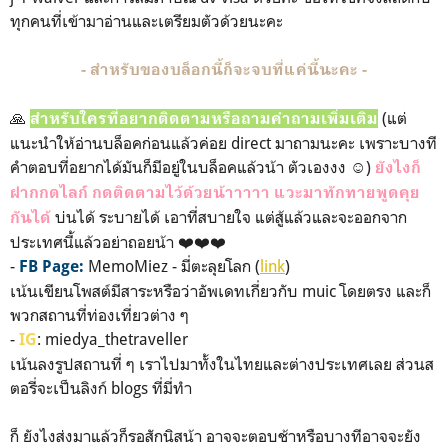
ทุกคนที่เข้ามาอ่านและเตรียมตัวด้วยนะคะ
- สำหรับของบล็อกนี้ก็จะจบที่แค่นี้นะคะ -
🙏
(แต่
สำหรับใครที่อยากติดตามหรือถามคำถามเพิ่มเติม
แนะนำให้อ่านบล็อคก่อนแล้วค่อย direct มาถามนะคะ เพราะบางที
คำตอบที่อยากได้มันก็มีอยู่ในบล็อคแล้วน้า ตัวเองงง ☺️)
ยังไงก็
ฝากกดไลก์ กดติดตามไว้ด้วยน้าาาาา แวะมาทักทายพูดคุย
บ่นได้ ระบายได้ เอาที่สบายใจ แต่สู้แล้วและจะออกจาก
กันได้
ประเทศนี้แล้วอย่าถอยน้า ❤️❤️❤️
-
MemoMiez - มี่ตะลุยโลก (
link
)
FB Page:
เน้นเขียนโพสต์มีสาระหรือว่าอัพเดทเกี่ยวกับ muic โดยตรง และก็
พวกสถานที่ท่องเที่ยวต่าง ๆ
-
: miedya_thetraveller
IG
เน้นลงรูปสถานที่ ๆ เราไปมาทั้งในไทยและต่างประเทศเลย ส่วนส
ตอรี่จะเป็นลิงก์ blogs ที่มี่ทำ
ก็ ยังไงส่งมาแล้วก็รอสักนิสน้า อาจจะตอบช้าหรือบางทีอาจจะยัง