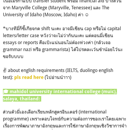
ในอเมริกาแบบ transfer student พร้อม financial aid บางส่วน
จาก Maryville College (Maryville, Tenessee) และ The
University of Idaho (Moscow, Idaho) ค่า ☺️
*บางทีมี่ก็ขี้เกียจกด shift นะคะ อาจมีเขียน cap หรือไม่ capital
letters/letter case หวังว่าจะไม่ว่ากันนะคะ แต่ตอนมี่เขียน
essays or reports คือเป๊ะแน่นอนไม่ต้องห่วงค่า (กลัวเจอ
grammar nazi หรือ grammarista) ได้โปรดละเว้นข้าน้อยไว้นะ
ขอรับบบบ
✌️ about english requirements (IELTS, duolingo english
test):
(ไปอ่านน้าาา)
pls read here
🎓 mahidol university international college (muic),
salaya, thailand:
ส่วนตัวมี่เองเลือกเรียนหลักสูตรอินเตอร์ (international
programme) เพราะตอบโจทย์กับความต้องการของเราโดยเฉพาะ
เรื่องการพัฒนาภาษาอังกฤษและการใช้ภาษาอังกฤษเชิงวิชาการจ๋า