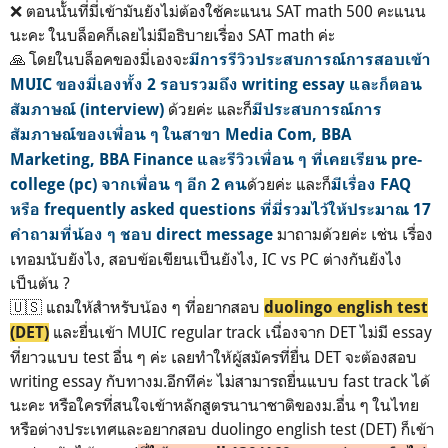
❌ ตอนนั้นที่มี่เข้ามันยังไม่ต้องใช้คะแนน SAT math 500 คะแนน
นะคะ ในบล็อคก็เลยไม่มีอธิบายเรื่อง SAT math ค่ะ
🙏 โดยในบล็อคของมี่เองจะ
มีการรีวิวประสบการณ์การสอบเข้า
MUIC ของมี่เองทั้ง 2 รอบรวมถึง writing essay และก็ตอน
ด้วยค่ะ และก็
สัมภาษณ์ (interview)
มีประสบการณ์การ
สัมภาษณ์ของเพื่อน ๆ ในสาขา Media Com, BBA
Marketing, BBA Finance และรีวิวเพื่อน ๆ ที่เคยเรียน pre-
ด้วยค่ะ และก็
college (pc) จากเพื่อน ๆ อีก 2 คน
มีเรื่อง FAQ
หรือ frequently asked questions ที่มี่รวมไว้ให้ประมาณ 17
มาถามด้วยค่ะ เช่น เรื่อง
คำถามที่น้อง ๆ ชอบ direct message
เทอมนับยังไง, สอบข้อเขียนเป็นยังไง, IC vs PC ต่างกันยังไง
เป็นต้น ?
🇺🇸 แถมให้สำหรับน้อง ๆ ที่อยากสอบ
duolingo english test
และยื่นเข้า MUIC regular track เนื่องจาก DET ไม่มี essay
(DET)
ที่ยาวแบบ test อื่น ๆ ค่ะ เลยทำให้ผู้สมัครที่ยื่น DET จะต้องสอบ
writing essay กับทางม.อีกทีค่ะ ไม่สามารถยื่นแบบ fast track ได้
นะคะ หรือใครที่สนใจเข้าหลักสูตรนานาชาติของม.อื่น ๆ ในไทย
หรือต่างประเทศและอยากสอบ duolingo english test (DET) ก็เข้า