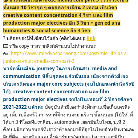
ทั้งหมด 10 วิชาจุก ๆ ตลอดการเรียน 2 เทอม เป็นวิชา
creative content concentration 4 วิชา และ film
production major electives อีก 3 วิชา + gen ed สาย
humanities & social science อีก 3 วิชา
? บล็อคของมี่ที่เขียนไว้แล้ว (คลิกได้เลย):
link
⌨️ หรือ copy วางหากลิงก์ด้านบนไม่ทำงานนะ
คะ:
https://www.miedyasha-wong.com/post/mie-life-as-a-
junior-at-muic-media-com-part-3
พาร์ทนี้เหมือน ่journey ในการเรียนสาย media and
communication ที่สิ้นสุดลงแล้วนั่นเอง เนื่องจากตัวมี่เอง
เก็บเครดิตของ major core subjects (จบไปก่อนหน้านี้ครึ่งปี
ได้), creative content concentration และ film
production major electives จบไปในเทอมที่ 2 ปีการศึกษา
ปัจจุบันตัวมี่เองกำลังฝึกงานเพื่อเก็บเครดิต
2021-2022 แล้วค่ะ
อยู่ เดี๋ยวบล็อครีวิวการหาที่ฝึกงานจะมาเร็ว ๆ นี้แน่นอน (ใบ้ให้: มี่
ได้มา 3 ที่โดยที่แรกคือบ. automotive เยอรมันในไทย, บ.ที่ 2
คือบ.ผลิตภาพยนตร์ที่เราว่าทำออกมาดีที่สุดในไทยสำหรับเราและ
อีกที่คือ... ค่ายที่ดูแลคูมอิ้งค์ วรันธร/serious bacon และพี่บีน