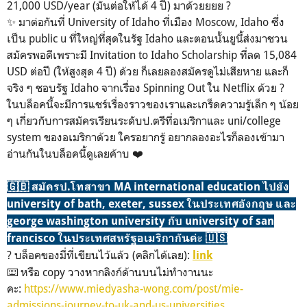
21,000 USD/year (มันต่อให้ได้ 4 ปี) มาด้วยยยย ?
✨ มาต่อกันที่ University of Idaho ที่เมือง Moscow, Idaho ซึ่ง
เป็น public u ที่ใหญ่ที่สุดในรัฐ Idaho และตอนนั้นยูนี้ส่งมาชวน
สมัครพอดีเพราะมี Invitation to Idaho Scholarship ที่ลด 15,084
USD ต่อปี (ให้สูงสุด 4 ปี) ด้วย ก็เลยลองสมัครดูไม่เสียหาย และก็
จริง ๆ ชอบรัฐ Idaho จากเรื่อง Spinning Out ใน Netflix ด้วย ?
ในบล็อคนี้จะมีการแชร์เรื่องราวของเราและเกร็ดความรู้เล็ก ๆ น้อย
ๆ เกี่ยวกับการสมัครเรียนระดับป.ตรีที่อเมริกาและ uni/college
system ของอเมริกาด้วย ใครอยากรู้ อยากลองอะไรก็ลองเข้ามา
อ่านกันในบล็อคนี้ดูเลยค้าบ ❤️
🇬🇧 สมัครป.โทสาขา MA international education ไปยัง
university of bath, exeter, sussex ในประเทศอังกฤษ และ
george washington university กับ university of san
francisco ในประเทศสหรัฐอเมริกากันค่ะ 🇺🇸
? บล็อคของมี่ที่เขียนไว้แล้ว (คลิกได้เลย):
link
⌨️ หรือ copy วางหากลิงก์ด้านบนไม่ทำงานนะ
คะ:
https://www.miedyasha-wong.com/post/mie-
admissions-journey-to-uk-and-us-universities