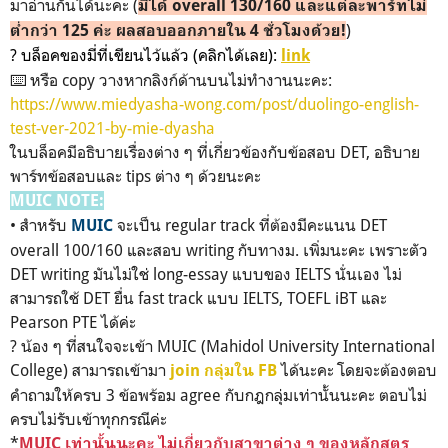
มาอ่านกันได้นะคะ (
มี่ได้ overall 130/160 และแต่ละพาร์ทไม่
)
ต่ำกว่า 125 ค่ะ ผลสอบออกภายใน 4 ชั่วโมงด้วย!
? บล็อคของมี่ที่เขียนไว้แล้ว (คลิกได้เลย):
link
⌨️ หรือ copy วางหากลิงก์ด้านบนไม่ทำงานนะคะ:
https://www.miedyasha-wong.com/post/duolingo-english-
test-ver-2021-by-mie-dyasha
ในบล็อคมีอธิบายเรื่องต่าง ๆ ที่เกี่ยวข้องกับข้อสอบ DET, อธิบาย
พาร์ทข้อสอบและ tips ต่าง ๆ ด้วยนะคะ
MUIC NOTE:
• สำหรับ
จะเป็น regular track ที่ต้องมีคะแนน DET
MUIC
overall 100/160 และสอบ writing กับทางม. เพิ่มนะคะ เพราะตัว
DET writing มันไม่ใช่ long-essay แบบของ IELTS นั่นเอง ไม่
สามารถใช้ DET ยื่น fast track แบบ IELTS, TOEFL iBT และ
Pearson PTE ได้ค่ะ
? น้อง ๆ ที่สนใจจะเข้า MUIC (Mahidol University International
College) สามารถเข้ามา
ได้นะคะ โดยจะต้องตอบ
join กลุ่มใน FB
คำถามให้ครบ 3 ข้อพร้อม agree กับกฎกลุ่มเท่านั้นนะคะ ตอบไม่
ครบไม่รับเข้าทุกกรณีค่ะ
*
MUIC เท่านั้นนะคะ ไม่เกี่ยวกับสาขาต่าง ๆ ของหลักสูตร