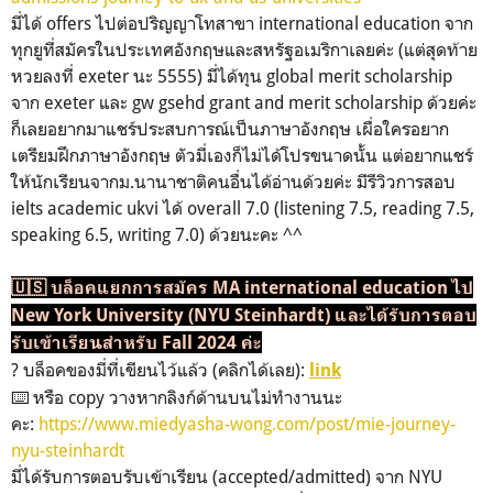
มี่ได้ offers ไปต่อปริญญาโทสาขา international education จาก
ทุกยูที่สมัครในประเทศอังกฤษและสหรัฐอเมริกาเลยค่ะ (แต่สุดท้าย
หวยลงที่ exeter นะ 5555) มี่ได้ทุน global merit scholarship
จาก exeter และ gw gsehd grant and merit scholarship ด้วยค่ะ
ก็เลยอยากมาแชร์ประสบการณ์เป็นภาษาอังกฤษ เผื่อใครอยาก
เตรียมฝึกภาษาอังกฤษ ตัวมี่เองก็ไม่ได้โปรขนาดนั้น แต่อยากแชร์
ให้นักเรียนจากม.นานาชาติคนอื่นได้อ่านด้วยค่ะ มีรีวิวการสอบ
ielts academic ukvi ได้ overall 7.0 (listening 7.5, reading 7.5,
speaking 6.5, writing 7.0) ด้วยนะคะ ^^
🇺🇸 บล็อคแยกการสมัคร MA international education ไป
New York University (NYU Steinhardt) และได้รับการตอบ
รับเข้าเรียนสำหรับ Fall 2024 ค่ะ
? บล็อคของมี่ที่เขียนไว้แล้ว (คลิกได้เลย):
link
⌨️ หรือ copy วางหากลิงก์ด้านบนไม่ทำงานนะ
คะ:
https://www.miedyasha-wong.com/post/mie-journey-
nyu-steinhardt
มี่ได้รับการตอบรับเข้าเรียน (accepted/admitted) จาก NYU