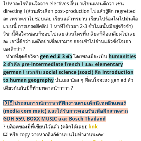
ไปหาอะไรที่สนใจจาก electives อื่นมาเรียนแทนดีกว่า เช่น
directing i (ส่วนตัวเลือก post-production ไปแล้วรู้สึก regretted
อะ เพราะเราไม่ชอบเลย เรียนแล้วทรมาน เรียนไปร้องไห้ไปมันคือ
แบบนี้ การเกรดสีคลิป 1 นาทีใช้เวลา 2-3 ชั่วโมงนั้นมีอยู่จริงจ้า)
วิชานี้คือใครชอบก็ชอบไปเลย ส่วนใครที่เกลียดก็คือเกลียดไปเลย
อะ เอางี้ดีกว่า แต่ก็อย่าเชื่อเรามาก ลองเข้าไปอ่านแล้วชั่งใจเอา
เองดีกว่า ?
- ท้ายที่สุดคือวิชา
โดยของมี่จะเป็น
gen ed มี 3 ตัว
humanities
2 ตัวคือ pre-intermediate french i และ elementary
german i บวกกับ social science (sosci) คือ introduction
นั่นเอง น้อง ๆ ที่สนใจจะลง gen ed ตัว
to human geography
เดียวกันกับมี่ก็ห้ามพลาดน้าาาาา ?
🇩🇪 ประสบการณ์การหาที่ฝึกงานสายเด็กนิเทศอินเตอร์
(media com muic) และได้รับการตอบรับเพื่อฝึกงานจาก
GDH 559, BOXX MUSIC และ Bosch Thailand
? บล็อคของมี่ที่เขียนไว้แล้ว (คลิกได้เลย):
link
⌨️ หรือ copy วางหากลิงก์ด้านบนไม่ทำงานนะคะ: