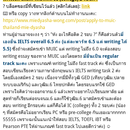
? บล็อคของมี่ที่เขียนไว้แล้ว (คลิกได้เลย):
link
⌨️ หรือ copy วางหากลิงก์ด้านบนไม่ทำงานนะคะ:
https://www.miedyasha-wong.com/post/apply-to-muic-
thailand-mie-dyasha
ท่านผู้อ่านอาจจะงง ๆ ว่า "ห้ะ อะไรคือติด 2 รอบ ?" ก็คือส่วนตัว
มี่
เองยื่น IELTS overall 6.5 ค่ะ (แต่ละพาร์ท 6.5 แต่ writing ได้
ซึ่งถ้าจะสมัครเข้า MUIC แต่ writing ไม่ถึง 6.0 จะต้องสอบ
5.5)
writing essay ของทาง MUIC เองโดยตรง
มี่ยื่นเป็น regular
เพราะเกณฑ์ writing ไม่ถึง fast track ค่ะ ซึ่งเป็นการ
track นะคะ
สอบเขียนเรียงความภาษาอังกฤษแนว IELTS writing task 2 ค่ะ
โดยมี่เองสมัคร 2 รอบ เนื่องจากมี่มีทั้งวุฒิ GED (เทียบวุฒิม.ปลาย
ระบบอเมริกัน) และวุฒิม.6 ไทยปกติค่ะ โดยรอบแรกใช้ GED
เพราะใจคิดว่าจะออกจากม.6 แล้วเพราะอยากไปเรียนมหาลัย แต่
สุดท้ายก็เรียนต่อจนจนม.6 และก็ใช้วุฒิม.6 มาสมัครเข้าและต้อง
สอบ writing อีกรอบค่ะ แต่ก็คือได้ IC (college) ทั้ง 2 รอบค่ะ (น้อง
ๆ ที่สมัครคือไม่อยากเรียน PC หรือ pre-college กันเยอะมากกกกก
55555 เพราะฉะนั้นแนะนำให้สอบ IELTS, TOEFL iBT หรือ
Pearson PTE ให้ผ่านเกณฑ์ fast track ไปเลยดีกว่าค่ะ) ☺️