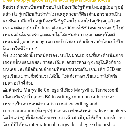
คือส่วนตัวเราเป็นคนที่ชอบไปเมืองหรือรัฐที่คนไทยอยู่น้อย ๆ อยู่
แล้ว (ไม่รู้เหมือนกันว่าทำไม แต่ดูดวงมาก็คือเค้าบอกว่าเราเป็น
คนที่ชอบเลือกไปอยู่เมืองหรือรัฐที่คนไม่ค่อยไปอยู่กันอยู่แล้วอะ
เราเลยคิดว่ามันเป็น lifestyle และวิถีการใช้ชีวิตของเราอะ ?) ไม่มี
เหตุผลอื่นใดรองรับและตอบไม่ได้เช่นกัน บางอย่างมันก็ไม่มี
เหตุผลที่ good enough มารองรับได้อะ เค้าเรียกว่ายังไงนะ ใช้ใจ
ในการใช้ชีวิตปะ ?
ทั้ง 2 schools นี้ เราสมัครเองแบบไม่ผ่านเอเจนซี่และดำเนินการ
เองทุกขั้นตอนเลยค่ะ รายละเอียดเอกสารต่าง ๆ จะอยู่ในลิงก์ข้าง
บนเลย และก็มีอธิบายคำถามที่คนชอบถามกัน เช่น เด็ก GED ขอ
ทุนเรียนเมกาเต็มจำนวนได้มั้ย, ไม่เก่งภาษาเรียนเมกาได้หรือ
เปล่า อะไรงี้ด้วย
⛰️ สำหรับ Maryville College ที่เมือง Maryville, Tennesse มี่
เลือกสมัครไปในสาขา BA in writing communication นะคะ
เพราะเป็นคนชอบด้าน arts+creative writing and
communication (ทั้ง ๆ ที่รู้ว่าอาจจะเขียนสู้เหล่า native speakers
ไม่ได้แน่ ๆ) ที่เลือกสมัครเพราะว่าเห็นมันมีทุนให้เด็ก transfer ค่า
โดยที่มี่ได้ทุน international maryville college scholarship