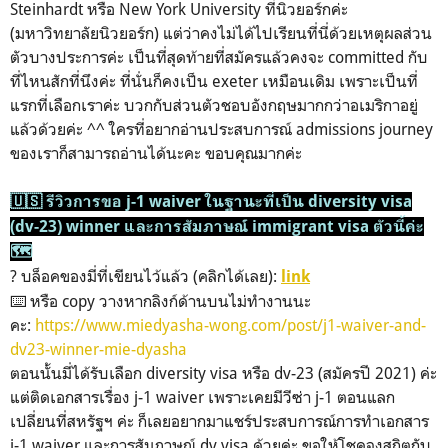
Steinhardt หรือ New York University ที่นิวยอร์กค่ะ
(มหาวิทยาลัยนิวยอร์ก) แต่ว่าคงไม่ได้ไปเรียนที่นี่ด้วยเหตุผลส่วน
ตัวบางประการค่ะ เป็นที่สุดท้ายที่สมัครแล้วคงจะ committed กับ
ที่ไหนสักที่นึงค่ะ ที่นั่นก็คงเป็น exeter เหมือนเดิม เพราะเป็นที่
แรกที่เลือกเราค่ะ บวกกับส่วนตัวชอบอังกฤษมากกว่าอเมริกาอยู่
แล้วด้วยค่ะ ^^ ใครที่อยากอ่านประสบการณ์ admissions journey
ของเราก็สามารถอ่านได้นะคะ ขอบคุณมากค่ะ
🇺🇸 รีวิวการขอ j-1 waiver ในฐานะที่เป็น diversity visa
(dv-23) winner และการสัมภาษณ์ immigrant visa ตัวนี้ค่ะ
🗺️
? บล็อคของมี่ที่เขียนไว้แล้ว (คลิกได้เลย):
link
⌨️ หรือ copy วางหากลิงก์ด้านบนไม่ทำงานนะ
คะ:
https://www.miedyasha-wong.com/post/j1-waiver-and-
dv23-winner-mie-dyasha
ตอนนั้นมี่ได้รับเลือก diversity visa หรือ dv-23 (สมัครปี 2021) ค่ะ
แต่ติดเอกสารเรื่อง j-1 waiver เพราะเคยมีวีซ่า j-1 ตอนแลก
เปลี่ยนที่สหรัฐฯ ค่ะ ก็เลยอยากมาแชร์ประสบการณ์การทำเอกสาร
j-1 waiver และการสัมภาษณ์ dv visa ด้วยค่ะ ขอให้โชคจงสถิตกับ