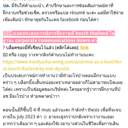
มี่รับให้คำแนะนำ, คำปรึกษาและการซ้อมสัมภาษณ์หาที่
ปล.
ฝึกงานหรือช่วยเช็ค, ตรวจหรือแปล résumé นะคะ แต่มีค่าใช้จ่าย
เพิ่มเติมน้า ทักมาคุยกันในเพจ facebook ก่อนได้ค่า
🇩🇪 แถมประสบการณ์การฝึกงานที่ bosch thailand ใน
ฐานะ corporate communications intern ค่า
? บล็อคของมี่ที่เขียนไว้แล้ว (คลิกได้เลย):
link
⌨️ หรือ copy วางหากลิงก์ด้านบนไม่ทำงานนะคะ:
https://www.miedyasha-wong.com/post/mie-as-a-boschler-
at-bosch-thailand-by-mie-dyasha
เป็นประสบการณ์การทำงานว่ามี่ทำอะไรบ้างตอนฝึกงานแบบ
คร่าว ๆ บล็อกนี้จะสั้นหน่อยเพราะหลายอย่างก็ไม่สามารถเปิดเผย
ได้ค่ะ เพราะเป็นข้อมูลของบริษัทค่ะ ใครอยากรู้ว่าการฝึกงานที่บ๊
อช มีอะไรบ้าง ห้ามพลาดน้าาา
ตอนนั้นมี่ก็ขึ้นปี 4 ที่ muic แล้วนะคะ กำลังทำ thesis เพื่อที่จะจบ
ภายใน july 2023 ค่า ☺️ อาจจะยุ่งกว่าปกติเพราะว่างานเยอะ
มากกว่าเดิมมาก ๆ และต้องใช้เวลาบางส่วนในชีวิตเพื่อการเดิน