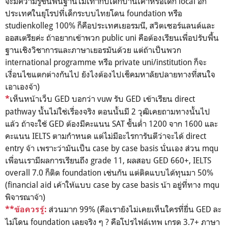
จะมีความรู้ขั้นพื้นฐานไม่เท่ากับเด็กบ้านเค้าหรือเด็ก local อีก
ประเทศในยุโรปที่เด็กระบบไทยโดน foundation หรือ
studienkolleg 100% ก็คือประเทศเยอรมนี, สวิตเซอร์แลนด์และ
ออสเตรียค่ะ ถ้าอยากเข้าพวก public uni คือต้องเรียนเพื่อปรับพื้น
ฐานเชิงวิชาการและภาษาเยอรมันด้วย แต่ถ้าเป็นพวก
international programme หรือ private uni/institution ก็จะ
เงื่อนไขแตกต่างกันไป ยังไงต้องไปเช็คมหาลัยปลายทางที่สนใจ
เอาเองจ้า)
เห็นหน้าเว็บ GED บอกว่า vuw รับ GED เข้าเรียน direct
*
pathway นั้นไม่ใช่เรื่องจริง ตอนนั้นมี 2 วุฒิเคยถามทางนั้นไป
แล้ว ถ้าจะใช้ GED ต้องมีคะแนน SAT ขั้นต่ำ 1200 จาก 1600 และ
คะแนน IELTS ตามกำหนด แต่ไม่มีอะไรการันตีว่าจะได้ direct
entry จ้า เพราะว่ามันเป็น case by case basis นั่นเอง ส่วน mqu
เพื่อนเรามีผลการเรียนถึง grade 11, ผลสอบ GED 660+, IELTS
overall 7.0 ก็ติด foundation เช่นกัน แต่ติดแบบได้ทุนมา 50%
(financial aid เค้าให้แบบ case by case basis น้า อยู่ที่ทาง mqu
พิจารณาจ้า)
ส่วนมาก 99% (คือเรายังไม่เคยเห็นใครที่ยื่น GED ละ
**ข้อควรรู้:
ไม่โดน foundation เลยจริง ๆ ? คือโปรไฟล์เทพ เกรด 3.7+ ภาษา