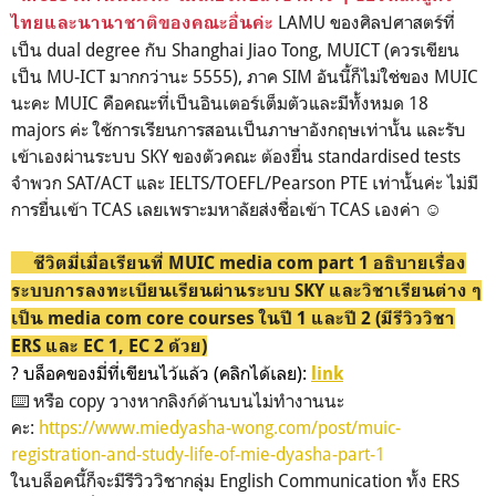
LAMU ของศิลปศาสตร์ที่
ไทยและนานาชาติของคณะอื่นค่ะ
เป็น dual degree กับ Shanghai Jiao Tong, MUICT (ควรเขียน
เป็น MU-ICT มากกว่านะ 5555), ภาค SIM อันนี้ก็ไม่ใช่ของ MUIC
นะคะ MUIC คือคณะที่เป็นอินเตอร์เต็มตัวและมีทั้งหมด 18
majors ค่ะ ใช้การเรียนการสอนเป็นภาษาอังกฤษเท่านั้น และรับ
เข้าเองผ่านระบบ SKY ของตัวคณะ ต้องยื่น standardised tests
จำพวก SAT/ACT และ IELTS/TOEFL/Pearson PTE เท่านั้นค่ะ ไม่มี
การยื่นเข้า TCAS เลยเพราะมหาลัยส่งชื่อเข้า TCAS เองค่า ☺️
🎦
ชีวิตมี่เมื่อเรียนที่ MUIC media com part 1 อธิบายเรื่อง
ระบบการลงทะเบียนเรียนผ่านระบบ SKY และวิชาเรียนต่าง ๆ
เป็น media com core courses ในปี 1 และปี 2 (มีรีวิววิชา
ERS และ EC 1, EC 2 ด้วย)
? บล็อคของมี่ที่เขียนไว้แล้ว (คลิกได้เลย):
link
⌨️ หรือ copy วางหากลิงก์ด้านบนไม่ทำงานนะ
คะ:
https://www.miedyasha-wong.com/post/muic-
registration-and-study-life-of-mie-dyasha-part-1
ในบล็อคนี้ก็จะมีรีวิววิชากลุ่ม English Communication ทั้ง ERS