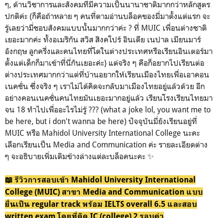
ๆ, ด้านวิชาการและสังคมที่มีความเป็นนานาชาติมากกว่าหลักสูตร
ปกติค่ะ (ก็คือถ้าหลาย ๆ คนที่ตามอ่านบล็อคของมี่มาตั้งแต่แรก จะ
รู้เลยว่ามี่ชอบสังคมแบบนั้นมากกว่าค่ะ ? ที่ MUIC เพื่อนต่างชาติ
เยอะมากค่ะ ทั้งอเมริกัน สวิส สิงคโปร์ อินเดีย เนปาล เมียนมาร์
อังกฤษ ลูกครึ่งและคนไทยที่โตในต่างประเทศหรือเรียนอินเตอร์มา
ตั้งแต่เด็กก็มาเข้าที่นี่กันเยอะค่ะ) แต่จริง ๆ คือก็อยากไปเรียนต่อ
ต่างประเทศมากกว่าแต่ที่บ้านอยากให้เรียนเมืองไทยเพื่อเอาคอน
เนคชั่น ซึ่งจริง ๆ เราไม่ได้คิดจะกลับมาเมืองไทยอยู่แล้วด้วย อีก
อย่างคอนเนคชั่นคนไทยมันเยอะมากอยู่แล้ว เรียนโรงเรียนไทยมา
จน 18 ทำไปเพื่ออะไรไม่รู้ ??? (what a joke lol, you want me to
be here, but i don't wanna be here) ปัจจุบันมี่ยังเรียนอยู่ที่
MUIC หรือ Mahidol University International College นะคะ
เลือกเรียนเป็น Media and Communication ค่ะ รายละเอียดต่าง
ๆ จะอธิบายเพิ่มเติมข้างล่างแต่ละบล็อคนะคะ ✨
📖 รีวิวการสอบเข้า Mahidol University International
College (MUIC) สาขา Media and Communication แบบ
ยื่นเป็น regular track พร้อม IELTS overall 6.5 และสอบ
written exam โดยที่ติด IC (college) 2 รอบค่า