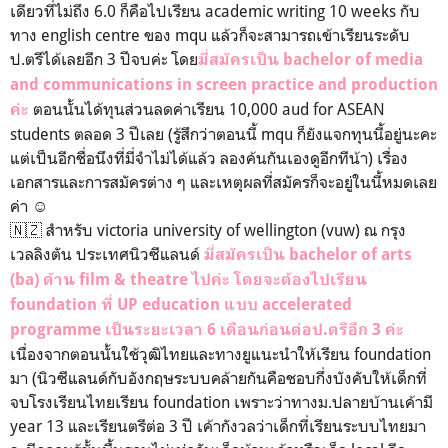
เดียวที่ไม่ถึง 6.0 ก็คือไปเรียน academic writing 10 weeks กับ
ทาง english centre ของ mqu แล้วก็จะสามารถเข้าเรียนระดับ
ป.ตรีได้เลยอีก 3 ปีจบค่ะ โดย
มี่สมัครเป็น bachelor of media
and communications in screen practice and production
ตอนนั้นได้ทุนส่วนลดค่าเรียน 10,000 aud for ASEAN
ค่ะ
students ตลอด 3 ปีเลย (รู้สึกว่าตอนนี้ mqu ก็ยังแจกทุนนี้อยู่นะคะ
แต่เป็นอีกชื่อนึงที่มี่จำไม่ได้แล้ว ลองค้นกันเองดูอีกทีน้า) เรื่อง
เอกสารและการสมัครต่าง ๆ และเหตุผลที่สมัครก็จะอยู่ในนี้หมดเลย
ค่า ☺️
🇳🇿 สำหรับ victoria university of wellington (vuw) ณ กรุง
เวลลิงตัน ประเทศนิวซีแลนด์
มี่สมัครเป็น bachelor of arts
(ba) ด้าน film & theatre ไปค่ะ โดยจะต้องไปเรียน
foundation ที่ UP education แบบ accelerated
programme เป็นระยะเวลา 6 เดือนก่อนต่อป.ตรีอีก 3 ค่ะ
เนื่องจากตอนนั้นใช้วุฒิไทยและทางยูแนะนำให้เรียน foundation
มา (นิวซีแลนด์กับอังกฤษระบบคล้ายกันคือชอบกึ่งบังคับให้เด็กที่
จบโรงเรียนไทยเรียน foundation เพราะว่าทางม.ปลายบ้านเค้ามี
year 13 และเรียนตรีต่อ 3 ปี เค้ากังวลว่าเด็กที่เรียนระบบไทยมา