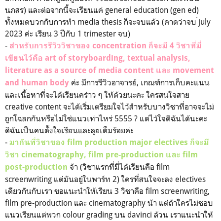
นภสร) และต่อจากนี้จะเรียนแค่ general education (gen ed)
ทั้งหมดบวกกับการทำ media thesis ก็จะจบแล้ว (คาดว่าจบ ่july
2023 ค่ะ เรียน 3 ปีกับ 1 trimester จบ)
-
สำหรับการรีวิววิชาของ concentration ก็จะมี 4 วิชาที่มี่
เขียนไว้คือ art of storyboarding, textual analysis,
literature as a source of media content และ movement
ค่ะ มีการรีวิวอาจารย์, เกณฑ์การเก็บคะแนน
and human body
และเนื้อหาที่จะได้เรียนคร่าว ๆ ให้ด้วยนะคะ ใครสนใจสาย
creative content จะได้เริ่มเตรียมใจไว้สำหรับบางวิชาที่อาจจะไม่
ถูกโฉลกกันหรือไม่ใช่แนวเท่าไหร่ 5555 ? แต่ไว้ใจดิฉันได้นะคะ
ดิฉันเป็นคนตั้งใจเรียนและลุยเต็มร้อยค่ะ
-
มากันที่วิชาของ film production major electives ก็จะมี
วิชา cinematography, film pre-production และ film
จ้า (วิชาแรกที่มี่ได้เรียนคือ film
post-production
screenwriting แต่มันอยู่ในพาร์ท 2) ใครที่สนใจจะลง electives
เดียวกันกับเรา ขอแนะนำให้เรียน 3 วิชาคือ film screenwriting,
film pre-production และ cinematography น้า แต่ถ้าใครไม่ชอบ
แนวเรียนแต่พวก colour grading บน davinci ล้วน เราแนะนำให้