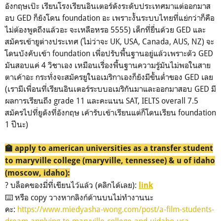
อังกฤษเป๊ะ เรียนโรงเรียนอินเตอร์ดังระดับประเทศมาแต่ออกมาส
อบ GED ก็ยังโดน foundation อะ เพราะงั้นระบบไทยที่แย่กว่าก็คือ
ไม่ต้องพูดถึงแล้วอะ จะเหลือหรอ 5555) เด็กที่ยื่นด้วย GED และ
สมัครเข้ายูต่างประเทศ (ไม่ว่าจะ UK, USA, Canada, AUS, NZ) จะ
โดนบังคับเข้า foundation เพื่อปรับพื้นฐานอยู่แล้วเพราะตัว GED
มันสอบแค่ 4 วิชาเอง เหมือนเรื่องพื้นฐานความรู้มันไม่พอในสาย
ตาเค้าอะ กระทั่งจะสมัครยูในอเมริกาเองก็ยังมีขั้นต่ำของ GED เลย
(เรามีเพื่อนที่เรียนอินเตอร์ระบบอเมริกันมาและออกมาสอบ GED มี
ผลการเรียนถึง grade 11 และคะแนน SAT, IELTS overall 7.5
สมัครไปที่ยูดังที่อังกฤษ เค้ารับเข้าเรียนแต่ก็โดนเรียน foundation
1 ปีนะ)
🏫 apply to american universities as a transfer student
to maryville college (maryville, tennessee) & u of idaho
(moscow, idaho):
? บล็อคของมี่ที่เขียนไว้แล้ว (คลิกได้เลย):
link
⌨️ หรือ copy วางหากลิงก์ด้านบนไม่ทำงานนะ
คะ:
https://www.miedyasha-wong.com/post/a-film-students-
dream-applying-to-maryville-college-and-uidaho-usa