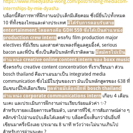
https://www.miedyasha-wong.com/post/finding-mediacom-
internships-by-mie-dyasha
บล็อกนี้คือการหาที่ฝึกงานฉบับเด็กมีเดียคอม ซึ่งมี่ยื่นไปทั้งหมด
10 ที่ทั้งของไทยและต่างประเทศ
มี่ได้รับการตอบรับสาย
entertainment โดยตรงคือ GDH 559 ซึ่งได้เป็นตำแหน่ง
ตรงกับ film production major
production crew intern
electives ที่มี่เรียน และสายค่ายเพลงที่ดูแลคูมอิ้งค์, serious
bacon และพี่บีน ซึ่งเป็นศิลปินหลักที่เราติดตาม
มี่สมัครไปเป็น
ตำแหน่ง creative online content intern ของ boxx music
ซึ่งตรงกับ creative content concentration ที่เราเรียนมา ส่วน
bosch thailand คือเราเอนมาเป็น integrated media
communication ซึ่งไม่มีในรุ่นของเรา มันเป็นหลักสูตรของ 638 ที่
มีแขนงนี้ให้เลือกเรียน
สุดท้ายมี่เลือกฝึกที่ bosch thailand
เกือบ 4 เดือน
ตำแหน่ง corporate communications intern
นะคะ และประเมินการฝึกงานผ่านเรียบร้อยแล้วค่า ✨?
สำหรับรายละเอียดการเตรียมตัว, เอกสารที่ใช้, การสัมภาษณ์ต่าง ๆ
คลิกเข้าไปอ่านฉบับเต็มได้เลยค้าบ บล็อคนี้จะสั้นกว่าอันอื่นที่
เขียนมาครึ่งนึงเลย ประมาณ 8 นาที หวังว่าจะไม่นานเกินไป
สำหรับการอ่านนะคะ ?