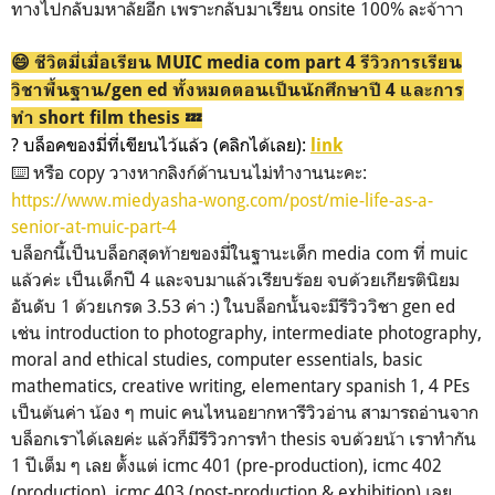
ทางไปกลับมหาลัยอีก เพราะกลับมาเรียน onsite 100% ละจ้าาา
😄 ชีวิตมี่เมื่อเรียน MUIC media com part 4 รีวิวการเรียน
วิชาพื้นฐาน/gen ed ทั้งหมดตอนเป็นนักศึกษาปี 4 และการ
ทำ short film thesis 💤
? บล็อคของมี่ที่เขียนไว้แล้ว (คลิกได้เลย):
link
⌨️ หรือ copy วางหากลิงก์ด้านบนไม่ทำงานนะคะ:
https://www.miedyasha-wong.com/post/mie-life-as-a-
senior-at-muic-part-4
บล็อกนี้เป็นบล็อกสุดท้ายของมี่ในฐานะเด็ก media com ที่ muic
แล้วค่ะ เป็นเด็กปี 4 และจบมาแล้วเรียบร้อย จบด้วยเกียรตินิยม
อันดับ 1 ด้วยเกรด 3.53 ค่า :) ในบล็อกนั้นจะมีรีวิววิชา gen ed
เช่น introduction to photography, intermediate photography,
moral and ethical studies, computer essentials, basic
mathematics, creative writing, elementary spanish 1, 4 PEs
เป็นต้นค่า น้อง ๆ muic คนไหนอยากหารีวิวอ่าน สามารถอ่านจาก
บล็อกเราได้เลยค่ะ แล้วก็มีรีวิวการทำ thesis จบด้วยน้า เราทำกัน
1 ปีเต็ม ๆ เลย ตั้งแต่ icmc 401 (pre-production), icmc 402
(production), icmc 403 (post-production & exhibition) เลย