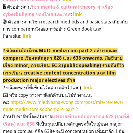
🖥️ ตัวอย่างงาน
วิชา media & cultural theory ทำเรื่อง
:
cyberbullying ของไทยและเทศ
link
🎬 ตัวอย่างงานวิชา research methods and basic stats เกี่ยวกับ
การ compare หนังออสการ์อย่าง Green Book และ
Parasite:
link
? ชีวิตมี่เมื่อเรียน MUIC media com part 2 อธิบายและ
compare เรื่องหลักสูตร 628 และ 638 onwards, มีอธิบาย
เรื่อง minor, การเรียน EC 3 (public speaking) รวมถึงรีวิว
การเรียน creative content concentration และ film
production major electives ด้วย
? บล็อคของมี่ที่เขียนไว้แล้ว (คลิกได้เลย):
link
⌨️ หรือ copy วางหากลิงก์ด้านบนไม่ทำงานนะ
คะ:
https://www.miedyasha-wong.com/post/mie-reviews-
muic-media-com-sophomore-part-2
สำหรับพาร์ทนี้จะเป็นการ
เปรียบเทียบหลักสูตรของ 628 (รุ่นที่มี่
ที่เป็นรุ่นเปลี่ยนหลักสูตรครั้งใหญ่ของ major
เรียน) และ 638
media comเลย ก็คือ 638+ จะมี concentration เพิ่มมาอีก 1 อัน