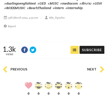
#duolingoenglishtest
#GED
#MUIC
#mediacom
#ฝึกงาน
#GDH
#BOXXMUSIC
#BoschThailand
#intern
#internship
15th March 2022, 4:52 am
Mie_Dyasha
Report
1.3k
SUBSCRIBE
VIEWS
PREVIOUS
NEXT
0
0
0
0
0
0