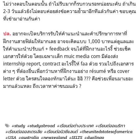
ไม่ว่างตอบในตอนนั้น ถ้าไม่รีบมากก็รบกวนรอหน่อยนะคับ ถ้าเกิน
2-3 วันแล้วยังไม่ตอบค่อยส่งข้อความย้ำมาอีกทีแล้วกันค่า ขอบคุณ
ที่เข้ามาอ่านกันค่า
อยากจะเปิดบริการรับให้คำแนะนำและคำปรึกษาการหาที่
ปล.
ฝึกงานสายฟิล์มให้มากเลย อาจจะคิดแบบ 1,000 บาทแต่ดูแลและ
ให้คำแนะนำปรับแก้ + feedback จนได้ที่ฝึกงานอะไรงี้ ช่วยเช็ค
เอกสารให้ด้วย โดยเฉพาะเด็ก muic media com มีต้องส่ง
internship report, contract อะไรงี้ให้ faa ด้วย รวมไปถึงเอกสาร
ต่าง ๆ ที่ต้องยื่นเพื่อกว้านหาที่ฝึกงานอย่าง résumé หรือ cover
letter ด้วย ใครสนใจลองทักมาได้นะ อิอิ ??? คือช่วยเพื่อนมาเยอะ
มากแล้วแหละ ถึงเวลาหาค่าขนมแล้ว ?
#study
#studyabroad
#เรียนต่อต่างประเทศ
#เรียนต่ออเมริกา
#เรียนต่อออสเตรเลีย
#เรียนต่อนิวซีแลนด์
#theunitedstatesofamerica
#USA
#australia
#newzealand
#IELTS
#duolingo