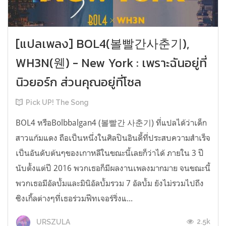
[แปลเพลง] BOL4(볼빨간사춘기),
WH3N(웬) - New York : เพราะฉันอยู่ที่
นิวยอร์ก ส่วนคุณอยู่ที่โซล
Pick UP! The Song
BOL4 หรือBolbbalgan4 (볼빨간 사춘기) ที่แปลได้ว่าเด็ก
สาวแก้มแดง ถือเป็นหนึ่งในศิลปินอินดี้ที่ประสบความสำเร็จ
เป็นอันดับต้นๆของเกาหลีในขณะนี้เลยก็ว่าได้ ภายใน 3 ปี
นับตั้งแต่ปี 2016 พวกเธอก็มีผลงานเพลงมากมาย จนขณะนี้
พวกเธอมีอัลบั้มและมินิอัลบั้มรวม 7 อัลบั้ม ยังไม่รวมไปถึง
ซิงเกิ้ลต่างๆที่เธอร่วมฟีทเจอร์ริ่งแ...
2.5k
URSZULA