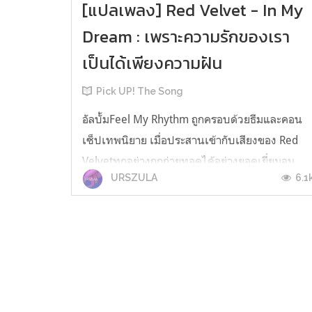
[แปลเพลง] Red Velvet - In My
Dream : เพราะความรักของเรา
เป็นได้เพียงความฝัน
Pick UP! The Song
อัลบั้มFeel My Rhythm ถูกครอบด้วยธีมและคอน
เซ็ปเทพนิยาย เมื่อประสานเข้ากับเสียงของ Red
Velvetทุกอย่างถูกถ่ายทอดได้อย่างยอดเยี่ยมจน
6.1
URSZULA
ทำให้ผู้ฟังอย่างเราหลุดเข้าไปในภวังค์ เหมือนกับ
ว่าแทร็คเพลงต่างๆ ของอัลบั้มนี้เป็นดั่งนิทานที่
แตกต่างกันออกไป ทั้งเปี่ยมไปด้วยรัก เต็มไปด้วย
ความสนุกสนาน อัดแน่นไปด้วยความม...