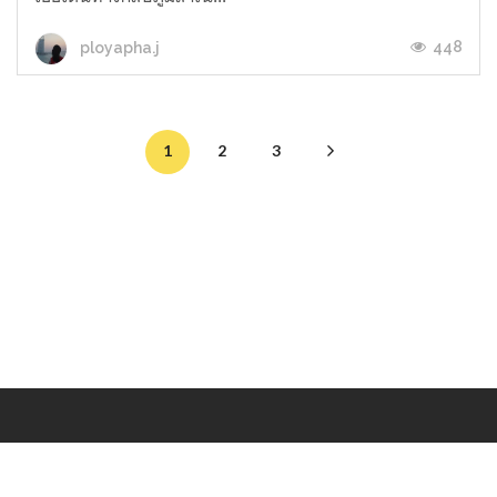
448
ployapha.j
1
2
3
Makers
/
Originals
/
Store
/
Sample
/
Redeem
/
About
/
Contact
/
Jobs
/