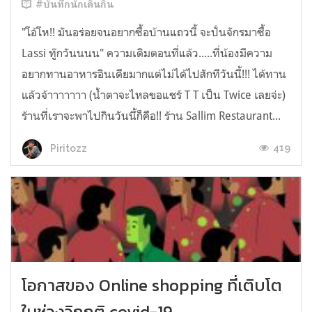
#บันทึกนักเดินกิน
"โอ้โห!! มันอร่อยจนอยากซื้อบ้านแถวนี้ จะปั่นจักรมาซื้อ
Lassi ทู๊กวันนนน" ความเดิมตอนที่แล้ว.....ที่น้องมีความ
อยากทานอาหารอินเดียมากแต่ไม่ได้ไปสักทีวันนี้!!! ได้ทาน
แล้วจ้าาาาาาา (น้ำตาจะไหลขอแชร์ T T เป็น Twice เลยจ่ะ)
ร้านที่เราจะพาไปกินวันนี้ก็คือ!! ร้าน Sallim Restaurant...
419
Piritozz
โอกาสของ Online shopping ที่เติบโต
ในช่วงวิกฤติ covid-19