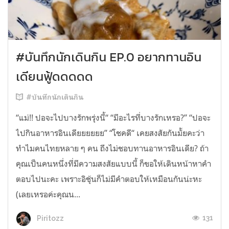
#บันทึกนักเดินกิน EP.0 อยากทานอิน
เดียนฟู้ดดดดด
#บันทึกนักเดินกิน
“แม่!! ปอจะไปบางรักพรุ่งนี้“ “มีอะไรที่บางรักเหรอ?” “ปอจะ
ไปกินอาหารอินเดียยยยยย” “โชคดี“ เคยสงสัยกันมั้ยคะว่า
ทำไมคนไทยหลาย ๆ คน ถึงไม่ชอบทานอาหารอินเดีย? ถ้า
คุณเป็นคนหนึ่งที่มีความสงสัยแบบนี้ ก็ขอให้เดินหน้าหาคำ
ตอบไปนะคะ เพราะอิชุ้นก็ไม่มีคำตอบให้เหมือนกันน่ะหะ
(เลยเหรอค่ะคุณน...
131
Piritozz