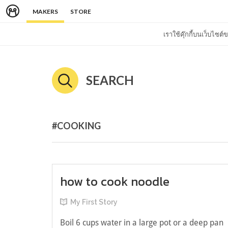
MAKERS
STORE
เราใช้คุ๊กกี้บนเว็บไซ
SEARCH
#COOKING
how to cook noodle
My First Story
Boil 6 cups water in a large pot or a deep pan