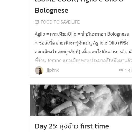
Bolognese
FOOD TO SAVE LIFE
Aglio = กระเทียมOlio = น้ำมันมะกอก Bolognese
= ซอสเนื้อ อายเพิ่งมารู้จักเมนู Aglio e Olio (ที่ซึ่ง
ออกเสียงไม่เคยถูกสักที) เมื่อตอนไปกินอาหารอิตาล
ที่ร้าน Terano แถวเมืองทอง ประมาณปีหนึ่งมาแล้
ซึ่งด้วยความที่ตอนนั้นก็สั่งสเต๊ก พิซซ่า ซุปหัวหอม
1.4
jjphnx
สลัดมะเขือเทศกับชีส ขาดแต่ก็พาสต้า ที่บ้านไม่
ค่อยชอบทาน...
Day 25: หุงข้าว first time