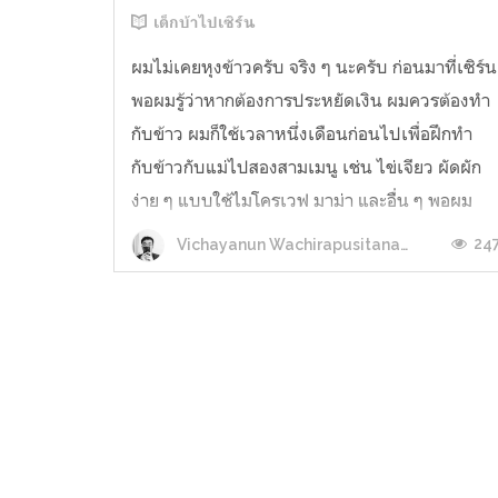
เด็กบ้าไปเซิร์น
ผมไม่เคยหุงข้าวครับ จริง ๆ นะครับ ก่อนมาที่เซิร์น
พอผมรู้ว่าหากต้องการประหยัดเงิน ผมควรต้องทำ
กับข้าว ผมก็ใช้เวลาหนึ่งเดือนก่อนไปเพื่อฝึกทำ
กับข้าวกับแม่ไปสองสามเมนู เช่น ไข่เจียว ผัดผัก
ง่าย ๆ แบบใช้ไมโครเวฟ มาม่า และอื่น ๆ พอผม
ย้ายมาใช้ชีวิตที่นี่ ครัวก็เหมือนเป็นของเราจริง ๆ
24
Vichayanun Wachirapusitanand
ผมจึงเริ่มลองมั่วเมนูตา...