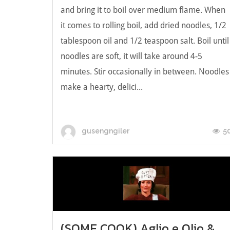
and bring it to boil over medium flame. When
it comes to rolling boil, add dried noodles, 1/2
tablespoon oil and 1/2 teaspoon salt. Boil until
noodles are soft, it will take around 4-5
minutes. Stir occasionally in between. Noodles
make a hearty, delici...
5
gusengngiler
(SOME COOK) Aglio e Olio &