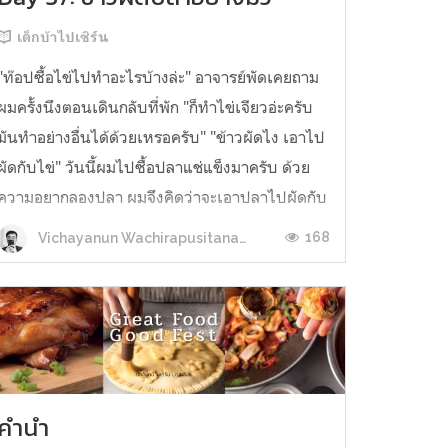
เด็กบ้าไปเซิร์น
"ท๊อปซื้อไข่ไปทำอะไรบ้างล่ะ" อาจารย์พัดเคยถาม
ผมครั้งนึงตอนเดินกลับที่พัก "ก็ทำไข่เจียวอ่ะครับ
มันทำอย่างอื่นได้ด้วยเหรอครับ" "ข้าวผัดไง เอาไป
ผัดกับไข่" วันนี้ผมไปซื้อปลาแช่แข็งมาครับ ด้วย
ความอยากลองปลา ผมจึงคิดว่าจะเอาปลาไปผัดกับ
หัวหอมและไข่ แล้วค่อยราดข้าว วันนี้ผมหุงข้าวกับ
168
Vichayanun Wachirapusitanand
เตาไมโครเวฟเหมือนเดิม ...
คำนำ