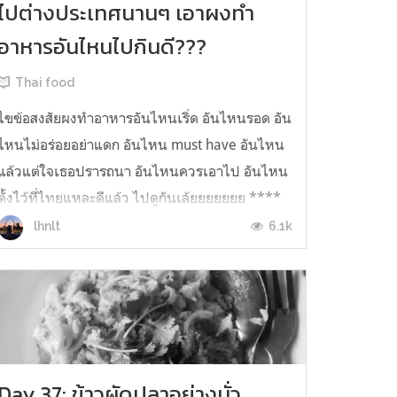
ไปต่างประเทศนานๆ เอาผงทำ
อาหารอันไหนไปกินดี???
Thai food
ไขข้อสงสัยผงทำอาหารอันไหนเริ่ด อันไหนรอด อัน
ไหนไม่อร่อยอย่าแดก อันไหน must have อันไหน
แล้วแต่ใจเธอปรารถนา อันไหนควรเอาไป อันไหน
ตั้งไว้ที่ไทยแหละดีแล้ว ไปดูกันเล้ยยยยยยย ****
หมายเหตุ: อาจใช้ภาษาวิบัติบ้างเพื่อให้เข้าถึง
6.1k
lhnlt
อารมณ์และอรรถรสยิ่งขึ้นนะคะ **** อันนี้คือผงตั่ง
ต่างที่เราเอาไปตอน work & tr...
Day 37: ข้าวผัดปลาอย่างมั่ว