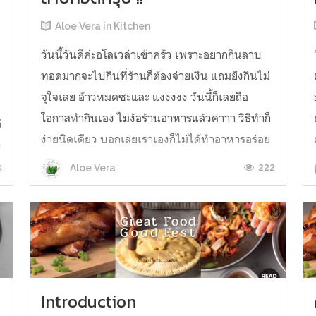
Aloe Vera in Kitchen
วันนี้วันดีค่ะอโลเวล่าเข้าครัว เพราะอยากกินลาบ
ทอดมากจะไปกินที่ร้านก็ต้องจ่ายเงิน แถมยังกินไม่
จุใจเลย อ้าวหมดซะและ แงงงงง วันนี้ก็เลยถือ
โอกาสทำกินเอง ไม่ง้อร้านอาหารแล้วค่าาา วิธีทำก็
ี
ง่ายนิดเดียว บอกเลยเราเองก็ไม่ได้ทำอาหารอร่อย
ว
เลิศเหมือนคุณหรีด ซอยผัก หั่นหมู ไม่ได้สวยเลิศ
k
222
Aloe Vera
อลังการเหมือนมาสเตอร์เ...
Introduction