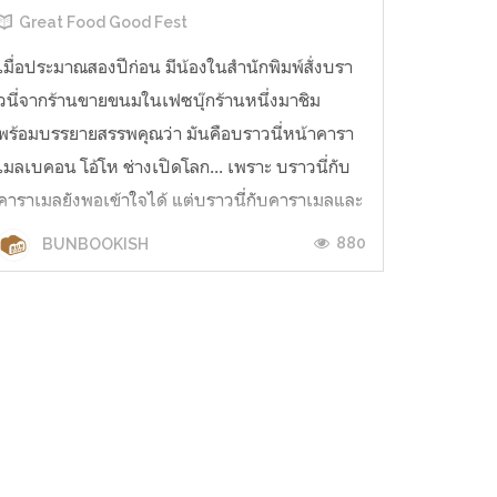
Great Food Good Fest
เมื่อประมาณสองปีก่อน มีน้องในสำนักพิมพ์สั่งบรา
วนี่จากร้านขายขนมในเฟซบุ๊กร้านหนึ่งมาชิม
พร้อมบรรยายสรรพคุณว่า มันคือบราวนี่หน้าคารา
เมลเบคอน โอ้โห ช่างเปิดโลก... เพราะ บราวนี่กับ
คาราเมลยังพอเข้าใจได้ แต่บราวนี่กับคาราเมลและ
เบคอนมันคืออะไร... พอมาปีนี้ก็มีโอกาสได้รู้จักกับ
880
BUNBOOKISH
‘เช้า—ต่อจันทร์ แค...