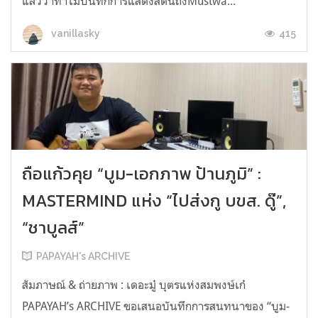
แล้วว่าทำไมบันทึกการแสดงสดนี้ถึงMustwa...
415
vanillasky
ถือแก้วคุย “บูม-เอกภาพ ป้านภูมิ” :
MASTERMIND แห่ง “ไปส่งกู บขส. ดู๊”,
“ชาบูลส์”
PAPAYAH's ARCHIVE
สัมภาษณ์ & ถ่ายภาพ : เดอะมู๋ บุตรแห่งสมพงษ์เก๋
PAPAYAH’s ARCHIVE ขอเสนอบันทึกการสนทนาของ “บูม-