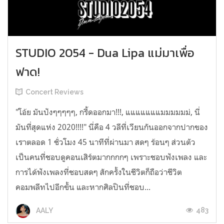
STUDIO 2054 - Dua Lipa แม่มาเพื่อ
ฟาด!
Concert Reviews
"โอ้ย มันปังๆๆๆๆๆ, กรี้ดออกมา!!!, แแแแแแแมมมมมม่, นี่
มันที่สุดแห่ง 2020!!!!" นี่คือ 4 วลีที่เวียนกันออกจากปากของ
เราตลอด 1 ชั่วโมง 45 นาทีที่ผ่านมา สดๆ ร้อนๆ ส่วนตัว
เป็นคนที่ชอบดูคอนเสิร์ตมากกกกๆ เพราะชอบฟังเพลง และ
การได้ฟังเพลงที่ชอบสดๆ สักครั้งในชีวิตก็ถือว่าชีวิต
คอมพลีทไปอีกขั้น และหากศิลปินที่ชอบ...
483
AALY