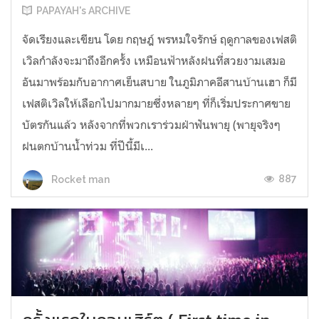
PAPAYAH's ARCHIVE
จัดเรียงและเขียน โดย กฤษฎ์ พรหมใจรักษ์ ฤดูกาลของเฟสติ
เวิลกำลังจะมาถึงอีกครั้ง เหมือนฟ้าหลังฝนที่สวยงามเสมอ
อันมาพร้อมกับอากาศเย็นสบาย ในภูมิภาคอีสานบ้านเฮา ก็มี
เฟสติเวิลให้เลือกไปมากมายซึ่งหลายๆ ที่ก็เริ่มประกาศขาย
บัตรกันแล้ว หลังจากที่พวกเราร่วมฝ่าฟันพายุ (พายุจริงๆ
ฝนตกบ้านน้ำท่วม ที่ปีนี้มีเ...
887
Rocket man