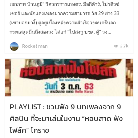
เอกภาพ ป้านภูมิ” วิศวกรการเกษตร, มือกีต้าร์, โปรดิวซ์
เซอร์ และนักแต่งเพลงมากความสามารถ วัย 29 ย่าง 33
(เขาบอกมางี้) ผู้อยู่เบื้องหลังความสำเร็จวงดนตรีนอก
กระแสสุดมึนถึงสองวง ได้แก่ “ไปส่งกู บขส. ดู๊” วง...
2.7k
Rocket man
PLAYLIST : ชวนฟัง 9 บทเพลงจาก 9
ศิลปิน ที่จะมาเล่นในงาน “หอบสาด ฟัง
โฟล์ค” โคราช