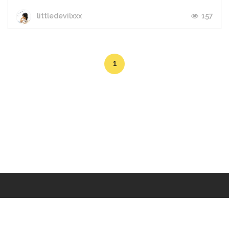
157
littledevilxxx
1
Makers
/
Originals
/
Store
/
Sample
/
Redeem
/
About
/
Contact
/
Jobs
/