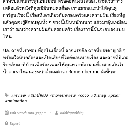
สำหรับแฟนการ์ตูนอนิเมชัน หรือคอหนังสไตล์อื่น ถ้ามีเวลาว่าง
เหลือแล้วหนังที่คุณมีมันหมดสต็อค เราอยากแนะนำให้คุณดู
การ์ตูนเรื่องนี้ เรื่องที่เล่าเกี่ยวกับครอบครัวและความฝัน เรื่องที่ดู
แล้วคุณจะรู้สึกอบอุ่นทั้ง ๆ ช่วงนี้เป็นหน้าหนาว แล้วมาลุ้นเหมือน
เราว่า ระหว่างความฝันกับครอบครัว เรื่องราวนี้มันจะจบลงแบบ
ไหน
ปล. ฉากที่เราชอบที่สุดในเรื่องนี้ ฉากแรกคือ ฉากที่บรรดาญาติ ๆ
พร้อมใจหันกล้องและเปิดเสียงที่ไมค์ตอนท้ายเรื่อง และฉากที่มิเกล
รีบกลับมาที่บ้านเพื่อร้องเพลงให้คุณทวดฟัง ก่อนที่จะสายเกินไป
น้ำตาเราไหลนองหน้าตั้งแต่คำว่า Remember me ดังขึ้นมา
#review
#แนะนำหนัง
#moviereview
#coco
#Disney
#pixar
#animation
12th March 2018, 3:27 pm
BabbityRabbity
Report