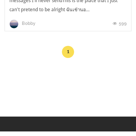
messages I'll never sendThis is the place that I just
can't pretend to be alright ฉันเข้านอ...
599
Bobby
1
Makers
/
Originals
/
Store
/
Sample
/
Redeem
/
About
/