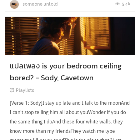
5.4k
someone untold
แปลเพลง is your bedroom ceiling
bored? - Sody, Cavetown
Playlists
[Verse 1: Sody]I stay up late and I talk to the moonAnd
I can't stop telling him all about youWonder if you do
the same thing I doAnd these four white walls, they
know more than my friendsThey watch me type