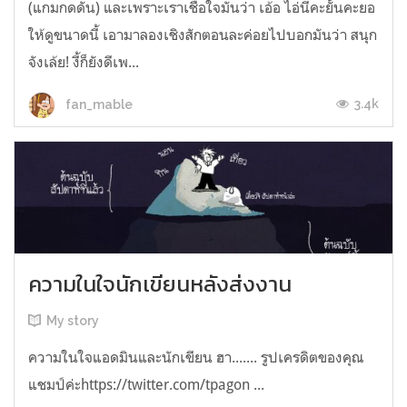
(แกมกดดัน) และเพราะเราเชื่อใจมันว่า เอ้อ ไอ่นี่คะยั้นคะยอ
ให้ดูขนาดนี้ เอามาลองเชิงสักตอนละค่อยไปบอกมันว่า สนุก
จังเล้ย! งี้ก็ยังดีเพ...
3.4k
fan_mable
ความในใจนักเขียนหลังส่งงาน
My story
ความในใจแอดมินและนักเขียน ฮา....... รูปเครดิตของคุณ
แชมป์ค่ะhttps://twitter.com/tpagon ...