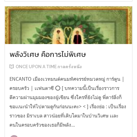
พลังวิเศษ คือการไม่พิเศษ
ONCE UPON A TIME กาลครั้งหนึ่ง
ENCANTO เมืองเวทมนต์คนมหัศจรรย์หมวดหมู่ การ์ตูน |
ครอบครัว | เเฟนตาซี ⭕️ [ บทความนี้เป็นเรื่องราวการ
ตีความผ่านมุมมองของผู้เขียน ซึ่งใครที่ยังไม่ดู พี่ดาร์ลิ่งก็
ขอเเนะนำให้ไปตามดูกันก่อนนะคะ> < ] เรื่องย่อ : เป็นเรื่อง
ราวของ มิราเบล สาวน้อยที่เติบโตมาในบ้านวิเศษ เเละ
คนในครอบครัวของเธอก็มีพลัง...