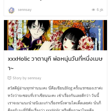
6.3k
sennsay
xxxHolic วาตานุกิ พ่อหนุ่นวันที่หนึ่งเมษ
า~
Story by sennsay
สวัสดีผู้อ่านทุกท่านนะคะ นี่คือเขียนBlog ครั้งแรกของเราค่ะ
หวังว่าจะชอบที่เราเขียนนะคะ เข้าเรื่องกันเลยดีกว่า วันนี้
เราจะมาแนะนำอนิเมะเก่าเรื่องหนึ่งตามไตเติ้ลเลยค่ะ นั่นก็
คืออนิเมะที่มีชื่อเรื่องว่า xxxHolic หรือชื่อภาษาไทยคือ