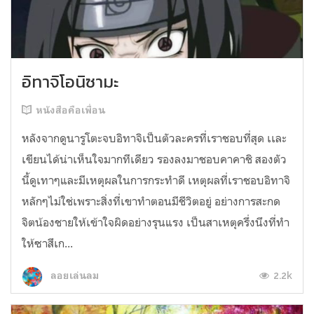
อิทาจิโอนิซามะ
หนังสือคือเพื่อน
หลังจากดูนารูโตะจบอิทาจิเป็นตัวละครที่เราชอบที่สุด เเละ
เขียนได้น่าเห็นใจมากทีเดียว รองลงมาชอบคาคาชิ สองตัว
นี้ดูเทาๆและมีเหตุผลในการกระทำดี เหตุผลที่เราชอบอิทาจิ
หลักๆไม่ใช่เพราะสิ่งที่เขาทำตอนมีชีวิตอยู่ อย่างการสะกด
จิตน้องชายให้เข้าใจผิดอย่างรุนแรง เป็นสาเหตุครึ่งนึงที่ทำ
ให้ซาสึเก...
2.2k
ลอยเล่นลม