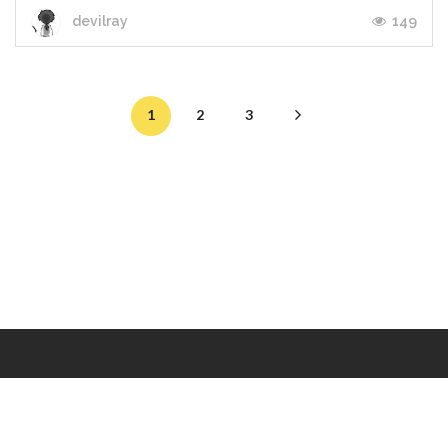
149
devilray
1
2
3
Makers
/
Originals
/
Store
/
Sample
/
Redeem
/
About
/
Contact
/
Jobs
/
Copyrights © 2015 All Rights Reserved by Minimore