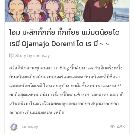
โอม มะลึกกึ๊กกึ๋ย กึ๊กกึ๋ยย แม่มดน้อยโด
เรมี Ojamajo Doremi โด เร มี ~ ~
Story by sennsay
สวัสดีนักอ่านทุกคนค่าาาาBlog นี้กลับมาเจอกันอีกครั้งหนึ่ง
กับอนิเมะเกี่ยวกับเวทมนตร์และแม่มด กับอนิเมะที่มีชื่อว่า
แม่มดน้อยโดเรมี ใครเคยดูบ้าง ยกมือขึ้นนน เราเองงงง //
ยกมือสุดแขนน อนิเมะเรื่องนี้ก็ค่อนข้างเก่าเลยล่ะค่ะ แต่ว่าก็
เป็นอนิเมะในดวงใจเลยค่ะ ดูบ่อยมากกกก สนุกมากกกกก
อยากจะเป็นแม่มดน้อยเหมือ...
4.5k
sennsay