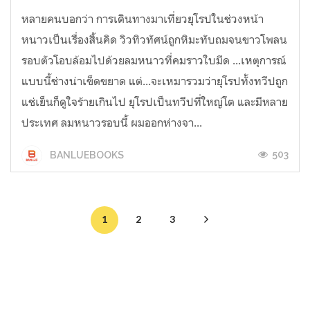
หลายคนบอกว่า การเดินทางมาเที่ยวยุโรปในช่วงหน้า
หนาวเป็นเรื่องสิ้นคิด วิวทิวทัศน์ถูกหิมะทับถมจนขาวโพลน
รอบตัวโอบล้อมไปด้วยลมหนาวที่คมราวใบมีด ...เหตุการณ์
แบบนี้ช่างน่าเข็ดขยาด แต่...จะเหมารวมว่ายุโรปทั้งทวีปถูก
แช่เย็นก็ดูใจร้ายเกินไป ยุโรปเป็นทวีปที่ใหญ่โต และมีหลาย
ประเทศ ลมหนาวรอบนี้ ผมออกห่างจา...
503
BANLUEBOOKS
1
2
3