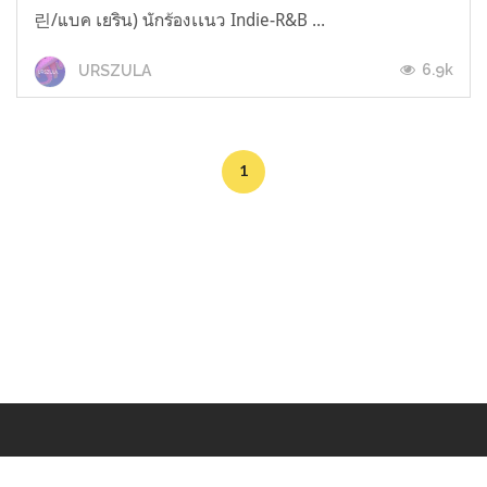
린/แบค เยริน) นักร้องเเนว Indie-R&B ...
6.9k
URSZULA
1
Makers
/
Originals
/
Store
/
Sample
/
Redeem
/
About
/