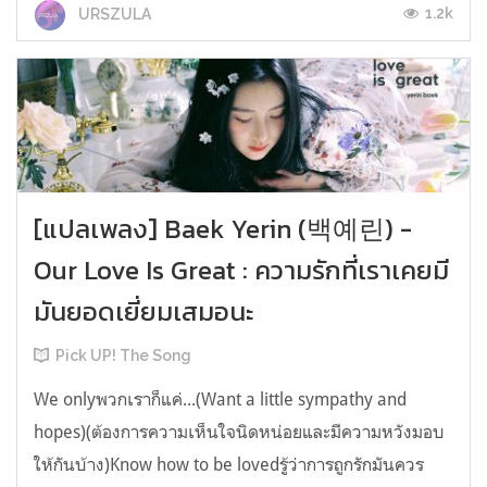
1.2k
URSZULA
[แปลเพลง] Baek Yerin (백예린) -
Our Love Is Great : ความรักที่เราเคยมี
มันยอดเยี่ยมเสมอนะ
Pick UP! The Song
We onlyพวกเราก็แค่...(Want a little sympathy and
hopes)(ต้องการความเห็นใจนิดหน่อยและมีความหวังมอบ
ให้กันบ้าง)Know how to be lovedรู้ว่าการถูกรักมันควร