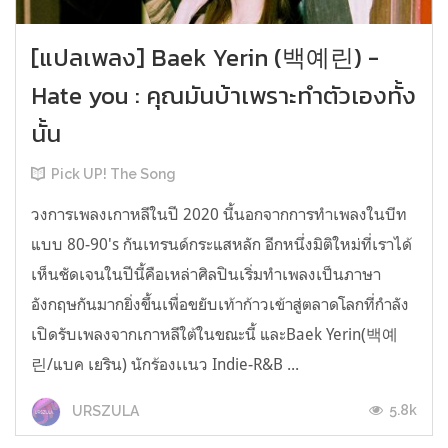
[แปลเพลง] Baek Yerin (백예린) -
Hate you : คุณมันบ้าเพราะทำตัวเองทั้ง
นั้น
Pick UP! The Song
วงการเพลงเกาหลีในปี 2020 นี้นอกจากการทำเพลงในบีท
แบบ 80-90's กันเทรนด์กระแสหลัก อีกหนึ่งมิติใหม่ที่เราได้
เห็นชัดเจนในปีนี้คือเหล่าศิลปินเริ่มทำเพลงเป็นภาษา
อังกฤษกันมากยิ่งขึ้นเพื่อขยับเท้าก้าวเข้าสู่ตลาดโลกที่กำลัง
เปิดรับเพลงจากเกาหลีใต้ในขณะนี้ และBaek Yerin(백예
린/แบค เยริน) นักร้องเเนว Indie-R&B ...
5.8k
URSZULA