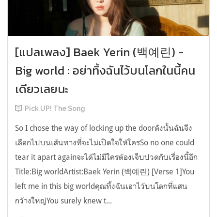
[แปลเพลง] Baek Yerin (백예린) -
Big world : อย่าทิ้งฉันไว้บนโลกในนี้คน
เดียวเลยนะ
Pick UP! The Song
So I chose the way of locking up the doorดังนั้นฉันจึง
เลือกไปบนเส้นทางที่จะไม่เปิดใจให้ใครSo no one could
tear it apart againจะได้ไม่มีใครต้องเจ็บปวดกับเรื่องนี้อีก
Title:Big worldArtist:Baek Yerin (백예린) [Verse 1]You
left me in this big worldคุณทิ้งฉันเอาไว้บนโลกที่แสน
กว้างใหญ่You surely knew t...