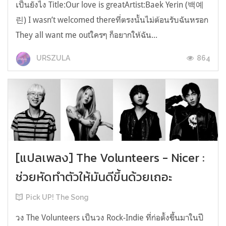
เป็นยังไง Title:Our love is greatArtist:Baek Yerin (백예
린) I wasn’t welcomed thereที่ตรงนั้นไม่ต้อนรับฉันหรอก
They all want me outใครๆ ก็อยากให้ฉัน...
864
URSZULA
[แปลเพลง] The Volunteers - Nicer :
ช่วยหัดทำตัวให้มันดีขึ้นด้วยเถอะ
Pick UP! The Song
วง The Volunteers เป็นวง Rock-Indie ที่ก่อตั้งขึ้นมาในปี