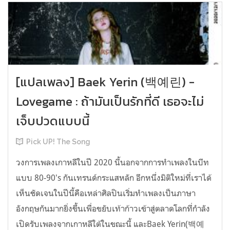
[แปลเพลง] Baek Yerin (백예린) -
Lovegame : ถ้ามันเป็นรักที่ดี เธอจะไม่
เจ็บปวดแบบนี้
Pick UP! The Song
วงการเพลงเกาหลีในปี 2020 นี้นอกจากการทำเพลงในบีท
แบบ 80-90's กันเทรนด์กระแสหลัก อีกหนึ่งมิติใหม่ที่เราได้
เห็นชัดเจนในปีนี้คือเหล่าศิลปินเริ่มทำเพลงเป็นภาษา
อังกฤษกันมากยิ่งขึ้นเพื่อขยับเท้าก้าวเข้าสู่ตลาดโลกที่กำลัง
เปิดรับเพลงจากเกาหลีใต้ในขณะนี้ และBaek Yerin(백예