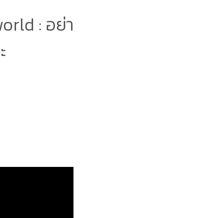
rld : อย่า
ะ