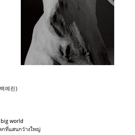
 (백예린)
 big world
ลกที่แสนกว้างใหญ่