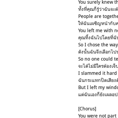
You surely knew tha
ทั้งที่คุณก็รู้ว่าฉันจ
People are togethe
ให้ฉันเผชิญหน้ากับ
You left me with n
คุณทิ้งฉันไปโดยที่ฉั
So I chose the way
ดังนั้นฉันจึงเลือกไป
So no one could te
จะได้ไม่มีใครต้องเจ็บ
I slammed it hard 
ฉันกระแทกปิดเสียงด
But I left my win
แต่ฉันเองก็ยังเผลอปล
[Chorus]
You were not part