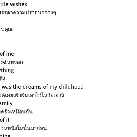
ttle wishes
ะบรรดาความปราถนาต่างๆ
กับคุณ
 of me
ของฉันหรอก
ything
ิ่ง
 was the dreams of my childhood
าได้เคยเฝ้าฝันเอาไว้ในวัยเยาว์
amily
ครัวเหมือนกัน
f it
่วนหนึ่งในนั้นมาก่อน
thing