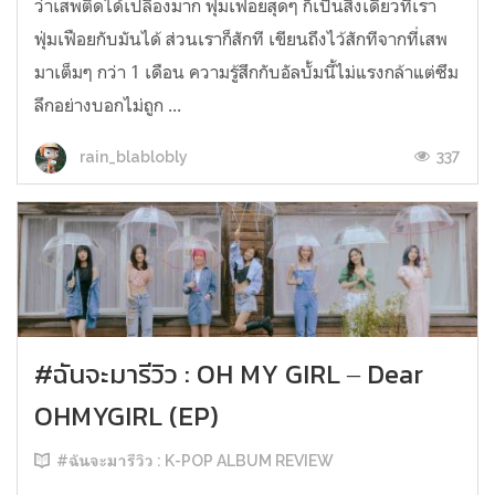
ว่าเสพติดได้เปลืองมาก ฟุ่มเฟอยสุดๆ ก็เป็นสิ่งเดียวที่เรา
ฟุ่มเฟือยกับมันได้ ส่วนเราก็สักที เขียนถึงไว้สักทีจากที่เสพ
มาเต็มๆ กว่า 1 เดือน ความรู้สึกกับอัลบั้มนี้ไม่แรงกล้าแต่ซึม
ลึกอย่างบอกไม่ถูก ...
337
rain_blablobly
#ฉันจะมารีวิว : OH MY GIRL ‒ Dear
OHMYGIRL (EP)
#ฉันจะมารีวิว : K-POP ALBUM REVIEW