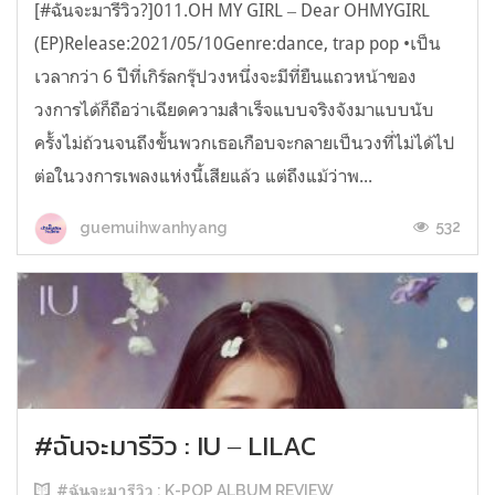
[#ฉันจะมารีวิว?]011.OH MY GIRL ‒ Dear OHMYGIRL
(EP)Release:2021/05/10Genre:dance, trap pop •เป็น
เวลากว่า 6 ปีที่เกิร์ลกรุ๊ปวงหนึ่งจะมีที่ยืนแถวหน้าของ
วงการได้ก็ถือว่าเฉียดความสำเร็จแบบจริงจังมาแบบนับ
ครั้งไม่ถ้วนจนถึงขั้นพวกเธอเกือบจะกลายเป็นวงที่ไม่ได้ไป
ต่อในวงการเพลงแห่งนี้เสียแล้ว แต่ถึงแม้ว่าพ...
532
guemuihwanhyang
#ฉันจะมารีวิว : IU ‒ LILAC
#ฉันจะมารีวิว : K-POP ALBUM REVIEW