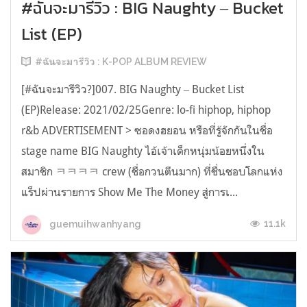
#ฉันจะมารีวิว : BIG Naughty ‒ Bucket
List (EP)
#ฉันจะมารีวิว : K-POP ALBUM REVIEW
[#ฉันจะมารีวิว?]007. BIG Naughty ‒ Bucket List
(EP)Release: 2021/02/25Genre: lo-fi hiphop, hiphop
r&b ADVERTISEMENT > ซอดงฮยอน หรือที่รู้จักกันในชื่อ
stage name BIG Naughty ไอ้เจ้าเด็กหนุ่มน้อยหนึ่งใน
สมาชิก ㅋㅋㅋㅋ crew (ชื่อกวนตีนมาก) ที่ชื่นชอบโลกแห่ง
แร็ปผ่านรายการ Show Me The Money สู่การเ...
11.1k
guemuihwanhyang