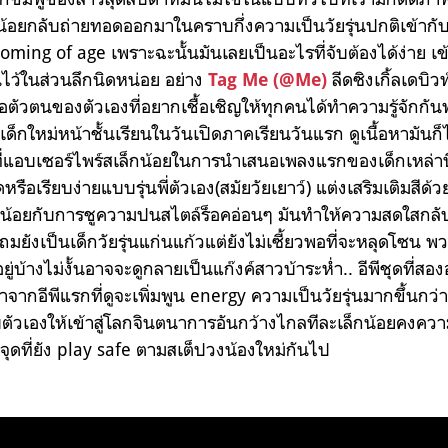
กน้อยกลับถ่ายทอดออกมาในคราบกึ่งความเป็นวัยรุ่นปกติเข้ากับย
 coming of age เพราะฉะนั้นมันเลยเป็นอะไรที่จับต้องได้ง่าย เข
นไว้ในส่วนลึกนิดหน่อย อย่าง
ลีดซิงเกิ้ลเดบิว
Tag Me (@Me)
นอตัวตนของตัวเองที่อยากเชื้อเชิญให้ทุกคนได้ทำความรู้จักก
ด็กใหม่หน้าชั้นเรียนในวันเปิดภาคเรียนวันแรก ดูเนื้อหามันก็
ที่แอบเซอร์ไพร์สเล็กน้อยในการนำเสนอเพลงแรกของเด็กเหล่านี้
ดหรือเรียบง่ายแบบรุ่นพี่ตัวเอง(สมัยวัยเยาว์) แต่งเสริมเติมสีด้
็กน้อยกับการชูความปนสไตล์ร็อคอ่อนๆ มันทำให้ความสดใสกลับไ
แถมยังเป็นเด็กวัยรุ่นแก่นแก้วแต่ยังไม่เซี้ยวพอที่จะหลุดโซน พ
บ้างไม่งั้นอาจจะดูกลายเป็นแก๊งค์สาวบ้าระห่ำ.. อีพีชุดที่สอ
ากอีพีแรกที่ดูจะเพิ่มพูน energy ความเป็นวัยรุ่นมากขึ้นกว่
บตัวเองให้เข้าสู่โลกจินตนาการอันกว้างไกลทีละเล็กน้อยคงควา
จุดที่ยัง play safe ตามสเต็ปวงน้องใหม่กันไป