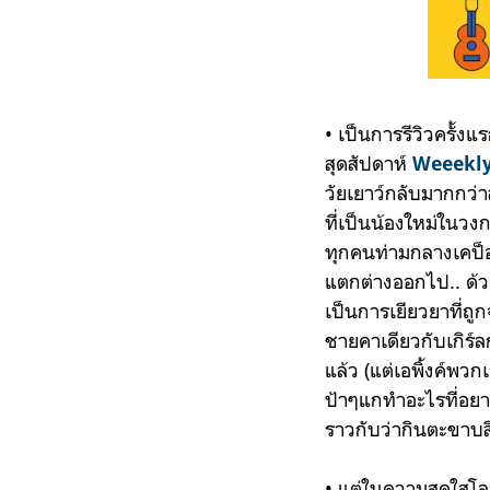
• เป็นการรีวิวครั้งแ
สุดสัปดาห์
Weeekl
วัยเยาว์กลับมากกว่
ที่เป็นน้องใหม่ในวง
ทุกคนท่ามกลางเคป็อ
แตกต่างออกไป.. ด้ว
เป็นการเยียวยาที่ถู
ชายคาเดียวกับเกิร์ล
แล้ว (แต่เอพิ้งค์
ป้าๆแกทำอะไรที่อยาก
ราวกับว่ากินตะขาบส
• แต่ในความสดใสโลก