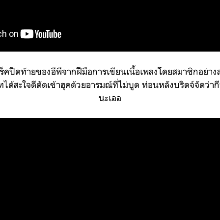
็คปิดท้ายของอีพีจากฝีมือการเขียนเนื้อเพลงโดยสมาชิกอย่าง
ด้สะใจดีตัดเข้าฮุคด้วยอารมณ์ที่ไม่บูด ท่อนหลังบริดจ์จัดว่ากี
นะเออ