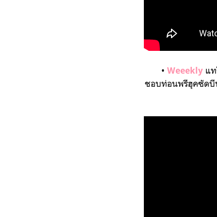
•
แทร
Weeekly
ชอบท่อนพรีฮุคซัดบีทไ