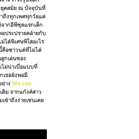
ุคสมัย ณ ปัจจุบันที่
้าถึงทุกเพศทุกวัยแต่
ท์จากอีพีชุดแรกเด็ก
ันพอประปรายคล้ายกับ
ไม่ได้พิเศษพิโสอะไร
คือซาวนด์ที่ไม่ได้
วยลูกเล่นของ
ม่น่าเบื่อแบบที่
วกเธอยังพอมี
งอย่าง
We can
าเดิม จากแก๊งค์สาว
มเข้าถึงง่ายเช่นเคย