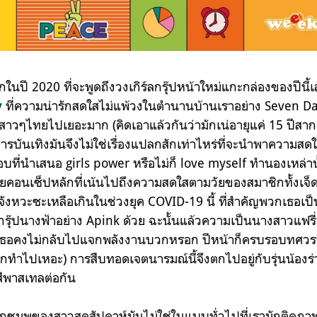
รกในปี 2020 ที่จะพูดถึงวงเกิร์ลกรุ๊ปหน้าใหม่แกะกล่องของปีนี้เล
ที่ความน่ารักสดใสไม่แพ้วงในตำนานบ้านเราอย่าง Seven Days 
y
าสาวๆไทยไปเยอะมาก (คิดเอาแล้วกันว่ามักเน่อายุแค่ 15 ปีสา
การบันเทิงมันจึงไม่ใช่เรื่องแปลกสักเท่าไหร่ที่จะนำพาความสด
บที่นำเสนอ girls power หรือไม่ก็ love myself ทำนองเหล่าน
ยคอนเซ็ปหลักที่เน้นไปถึงความสดใสตามวัยของสมาชิกทั้งเจ็
กจังหวะซะเหลือเกินในช่วงยุค COVID-19 นี้ ที่สำคัญพวกเธอเป็น
กรุ๊ปนางฟ้าอย่าง Apink ด้วย ฉะนั้นแล้วความเป็นนางสาวแฟรี่เท
พวกเธอคงไม่กลับไปแจกพลังงานบวกหรอก ปีหน้าก็ครบรอบทศวร
ทำไปเหอะ) การสืบทอดเจตนารมณ์นี้จึงตกไปอยู่กับรุ่นน้องร่ว
ีพาสเทลต่อกัน
ชมพูของสาวสุดสัปดาห์มันไม่ใช่ในแบบทั่วไปที่เรามักติดภาพจ