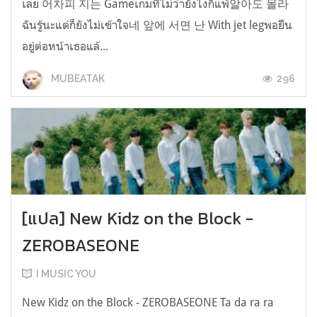
เลย 어차피 지는 Gameเกมที่ไม่ว่ายังไงก็แพ้알아도 몰라
ฉันรู้นะแต่ก็ยังไม่เข้าใจ네 앞에 서면 난 With jet legพอยืน
อยู่ต่อหน้าเธอแล้...
296
MUBEATAK
[แปล] New Kidz on the Block -
ZEROBASEONE
I MUSIC YOU
New Kidz on the Block - ZEROBASEONE Ta da ra ra