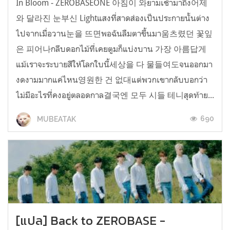
In Bloom - ZEROBASEONE 아침이 와ยามเช้ามาถึง어제
와 달라진 눈부신 Lightแสงที่สาดส่องเป็นประกายนั้นต่าง
ไปจากเมื่อวาน눈을 뜨면พอฉันลืมตาขึ้นมา움츠렸던 꽃잎
은 피어나กลีบดอกไม้ที่เคยตูมก็แบ่งบาน 가장 아름답게
แม้เราจะระบายสีให้โลกใบนี้세상을 다 물들여도จนออกมา
งดงามมากแค่ไหน영원한 건 없대แต่พวกเขากลับบอกว่า
ไม่มีอะไรที่คงอยู่ตลอดกาล결국엔 모두 시들 테니สุดท้าย...
690
MUBEATAK
[แปล] Back to ZEROBASE -