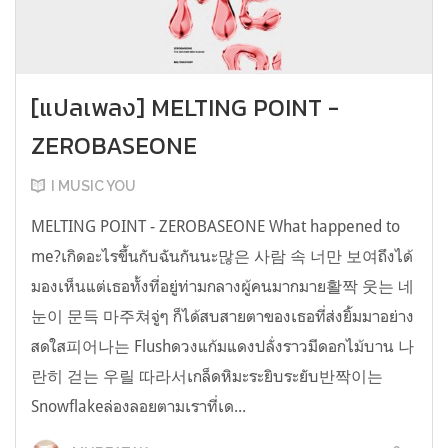
[แปลเพลง] MELTING POINT -
ZEROBASEONE
I MUSIC YOU
MELTING POINT - ZEROBASEONE What happened to
me?เกิดอะไรขึ้นกับฉันกันนะ많은 사람 속 너만 보여ถึงได้
มองเห็นแต่เธอทั้งที่อยู่ท่ามกลางผู้คนมากมาย활짝 웃는 네
눈이 문득 마주쳐จู่ๆ ก็ได้สบสายตาของเธอที่ส่งยิ้มมาอย่าง
สดใส피어나는 Flushดวงแก้มแดงปลั่งราวมีดอกไม้บาน 나
란히 걷는 우릴 따라서เกล็ดหิมะระยิบระยับ반짝이는
Snowflakeล่องลอยตามเราที่เด...