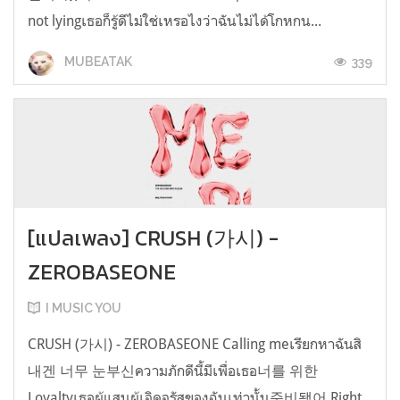
not lyingเธอก็รู้ดีไม่ใช่เหรอไงว่าฉันไม่ได้โกหกน...
339
MUBEATAK
[แปลเพลง] CRUSH (가시) -
ZEROBASEONE
I MUSIC YOU
CRUSH (가시) - ZEROBASEONE Calling meเรียกหาฉันสิ
내겐 너무 눈부신ความภักดีนี้มีเพื่อเธอ너를 위한
Loyaltyเธอผู้แสนผู้เจิดจรัสของฉันเท่านั้น준비됐어 Right