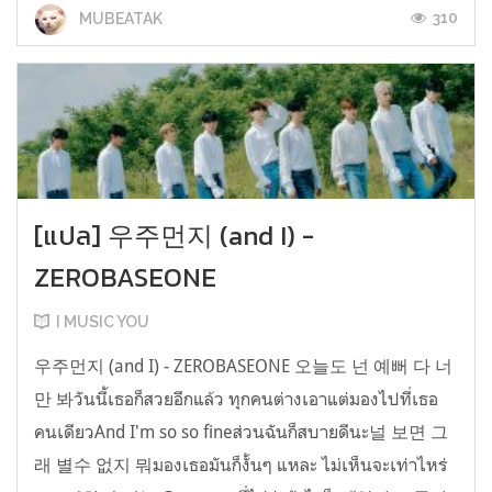
310
MUBEATAK
[แปล] 우주먼지 (and I) -
ZEROBASEONE
I MUSIC YOU
우주먼지 (and I) - ZEROBASEONE 오늘도 넌 예뻐 다 너
만 봐วันนี้เธอก็สวยอีกแล้ว ทุกคนต่างเอาแต่มองไปที่เธอ
คนเดียวAnd I'm so so fineส่วนฉันก็สบายดีนะ널 보면 그
래 별수 없지 뭐มองเธอมันก็งั้นๆ แหละ ไม่เห็นจะเท่าไหร่