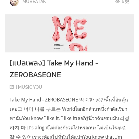
655
MUBEATAK
[แปลเพลง] Take My Hand -
ZEROBASEONE
I MUSIC YOU
Take My Hand - ZEROBASEONE 익숙한 공간พื้นที่อันคุ้น
เคย그 너머 나를 부르는 Worldโลกอีกด้านหนึ่งกำลังเรียก
หาฉันYou know I like it, I like itเธอก็รู้นี่ว่าฉันชอบมัน걱정
하지 마 It’s alrightไม่ต้องกังวลไปหรอกนะ ไม่เป็นไร우린
갈 수 있어เราจะต้องไปที่นั่นได้แน่ๆYou know that I’m