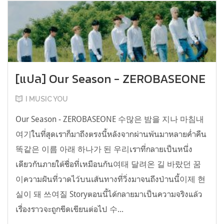
[แปล] Our Season - ZEROBASEONE
I MUSIC YOU
Our Season - ZEROBASEONE 수많은 밤을 지나 마침내
여기ในที่สุดเราก็มาถึงตรงนี้หลังจากผ่านพ้นมาหลายค่ำคืน
똑같은 이름 아래 하나가 된 우리เราที่กลายเป็นหนึ่ง
เดียวกันภายใต้ชื่อที่เหมือนกัน여태 달려온 길 바랐던 꿈
이ความฝันที่วาดไว้บนเส้นทางที่วิ่งมาจนถึงป่านนี้이제 현
실이 돼 쓰여질 Storyตอนนี้ได้กลายมาเป็นความจริงแล้ว
เรื่องราวจะถูกขีดเขียนต่อไป 수...