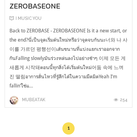
ZEROBASEONE
I MUSIC YOU
Back to ZEROBASE - ZEROBASEONE Is it a new start, or
the end?นี่เป็นจุดเริ่มต้นใหม่หรือว่าจุดจบกันนะ너와 나 사
이를 가르던 평행선이เส้นขนานที่แบ่งแยกเราออกจาก
กันFalling slowlyมันร่วงหล่นลงไปอย่างช้าๆ 이제 모든 게
새롭게 시작돼ตอนนี้ทุกสิ่งได้เริ่มต้นใหม่어둠 속에 느껴
진 떨림อาการสั่นไหวที่รู้สึกได้ในความมืดมิดYeah I’m
fallin’ใช่แ...
254
MUBEATAK
1