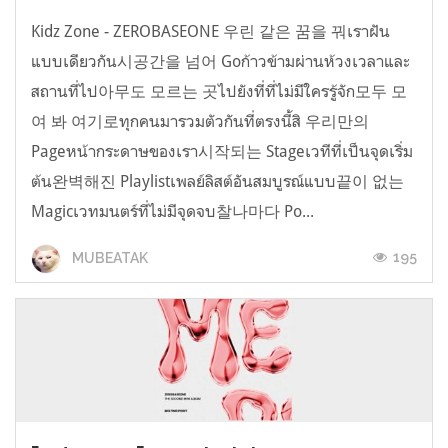
Kidz Zone - ZEROBASEONE 우린 같은 꿈을 꿔เราฝัน
แบบเดียวกัน시공간을 넘어 Goก้าวข้ามผ่านห้วงเวลาและ
สถานที่ไป아무도 모르는 곳ไปยังที่ที่ไม่มีใครรู้จัก모두 모
여 봐 여기로ทุกคนมารวมตัวกันที่ตรงนี้สิ 우리만의
Pageหน้ากระดาษของเรา시작되는 Stageเวทีที่เป็นจุดเริ่ม
ต้น완벽해진 Playlistเพลย์ลิสต์อันสมบูรณ์แบบ끝이 없는
Magicเวทมนตร์ที่ไม่มีจุดจบ찰나마다 Po...
195
MUBEATAK