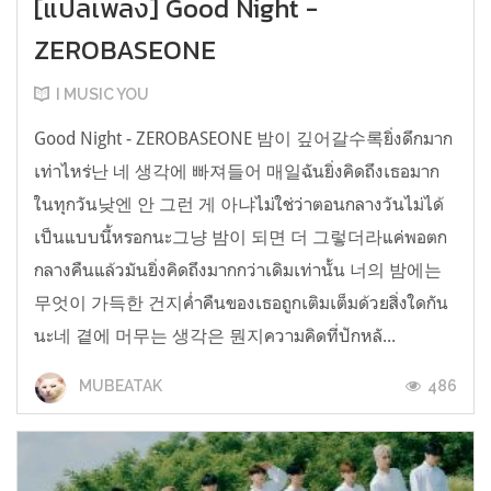
[แปลเพลง] Good Night -
ZEROBASEONE
I MUSIC YOU
Good Night - ZEROBASEONE 밤이 깊어갈수록ยิ่งดึกมาก
เท่าไหร่난 네 생각에 빠져들어 매일ฉันยิ่งคิดถึงเธอมาก
ในทุกวัน낮엔 안 그런 게 아냐ไม่ใช่ว่าตอนกลางวันไม่ได้
เป็นแบบนี้หรอกนะ그냥 밤이 되면 더 그렇더라แค่พอตก
กลางคืนแล้วมันยิ่งคิดถึงมากกว่าเดิมเท่านั้น 너의 밤에는
무엇이 가득한 건지ค่ำคืนของเธอถูกเติมเต็มด้วยสิ่งใดกัน
นะ네 곁에 머무는 생각은 뭔지ความคิดที่ปักหลั...
486
MUBEATAK