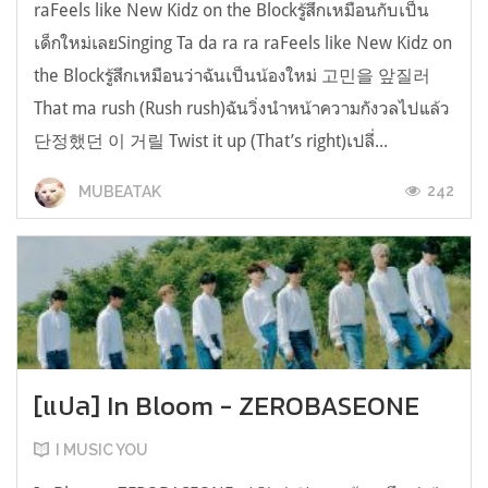
raFeels like New Kidz on the Blockรู้สึกเหมือนกับเป็น
เด็กใหม่เลยSinging Ta da ra ra raFeels like New Kidz on
the Blockรู้สึกเหมือนว่าฉันเป็นน้องใหม่ 고민을 앞질러
That ma rush (Rush rush)ฉันวิ่งนำหน้าความกังวลไปแล้ว
단정했던 이 거릴 Twist it up (That’s right)เปลี่...
242
MUBEATAK
[แปล] In Bloom - ZEROBASEONE
I MUSIC YOU