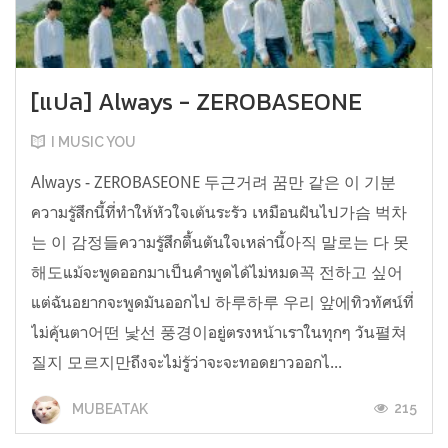
[แปล] Always - ZEROBASEONE
I MUSIC YOU
Always - ZEROBASEONE 두근거려 꿈만 같은 이 기분
ความรู้สึกนี้ที่ทำให้หัวใจเต้นระรัว เหมือนฝันไป가슴 벅차
는 이 감정들ความรู้สึกตื้นตันใจเหล่านี้아직 말로는 다 못
해도แม้จะพูดออกมาเป็นคำพูดได้ไม่หมด꼭 전하고 싶어
แต่ฉันอยากจะพูดมันออกไป 하루하루 우리 앞에ทิวทัศน์ที่
ไม่คุ้นตา어떤 낯선 풍경이อยู่ตรงหน้าเราในทุกๆ วัน펼쳐
질지 모르지만ถึงจะไม่รู้ว่าจะจะทอดยาวออกไ...
215
MUBEATAK