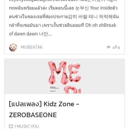
nowฉันพร้อมแล้วล่ะ เริ่มตอนนี้เลย 눈부신 Your insideตัว
ตนข้างในของเธอที่ส่องประกาย감히 바랄 테니 허락해ฉัน
กล้าที่จะขอมันมา เพราะงั้นช่วยยินยอมที Oh oh ohBreak
of dawn dawn 너만...
464
MUBEATAK
[แปลเพลง] Kidz Zone -
ZEROBASEONE
I MUSIC YOU