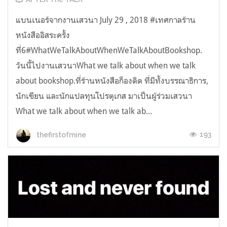
แบนเนอร์จากงานเสวนา July 29 , 2018 #เทศกาลร้าน
หนังสืออิสระครั้ง
ที่6#WhatWeTalkAboutWhenWeTalkAboutBookshop.
วันนี้ไปงานเสวนาWhat we talk about when we talk
about bookshop.ที่ร้านหนังสือก็องดิด ที่มีทั้งบรรณาธิการ,
นักเขียน และนักแปลทุนโปรตุเกส มาเป็นผู้ร่วมเสวนา
What we talk about when we talk ab...
193
thefirstofmine