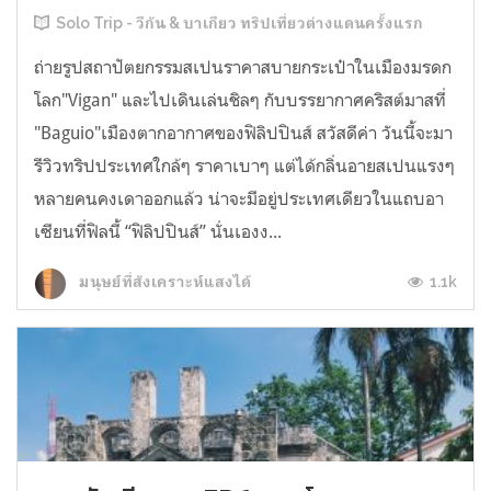
Solo Trip - วีกัน & บาเกียว ทริปเที่ยวต่างแดนครั้งแรก
ถ่ายรูปสถาปัตยกรรมสเปนราคาสบายกระเป๋าในเมืองมรดก
โลก"Vigan" และไปเดินเล่นชิลๆ กับบรรยากาศคริสต์มาสที่
"Baguio"เมืองตากอากาศของฟิลิปปินส์ สวัสดีค่า วันนี้จะมา
รีวิวทริปประเทศใกล้ๆ ราคาเบาๆ แต่ได้กลิ่นอายสเปนแรงๆ
หลายคนคงเดาออกแล้ว น่าจะมีอยู่ประเทศเดียวในแถบอา
เซียนที่ฟิลนี้ “ฟิลิปปินส์” นั่นเองง...
1.1k
มนุษย์ที่สังเคราะห์แสงได้