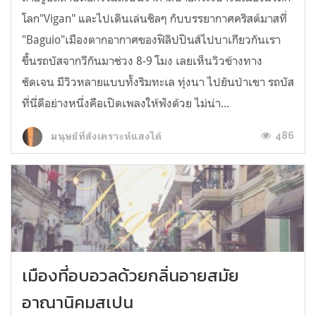
โลก"Vigan" และไปเดินเล่นชิลๆ กับบรรยากาศคริสต์มาสที่
"Baguio"เมืองตากอากาศของฟิลิปปินส์ไปบาเกียวกันเรา
ขึ้นรถบัสจากวีกันมาช่วง 8-9 โมง เลยเห็นวิวข้างทาง
ชัดเจน มีวิวหลายแบบทั้งริมทะเล ทุ่งนา ไปยันป่าเขา รถบัส
ที่นี่ดีอย่างหนึ่งคือเปิดเพลงให้ฟังด้วย ไม่น่า...
486
มนุษย์ที่สังเคราะห์แสงได้
เมืองที่อบอวลด้วยกลิ่นอายสมัย
อาณานิคมสเปน