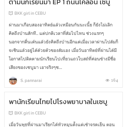
ตามนักเรียนมา EP 1 ถนนโคลอน เซบู
BKK girl in CEBU
ผ่านมาเกือบสองอาทิตย์แล้วเหมือนกันนะเนี้ย ก็ยังไม่เลิก
คิดถึงบ้านสักที.. แต่ปกติเวลาที่ส้มไปไหน ช่วงแรกๆ
นอกจากตื่นเต้นแล้วยังคิดถึงบ้านอีกแต่เมื่อเวลาผ่านไปส้มก็
จะชินแล้วอยู่ได้ด้วยตัวของส้มเอง เมื่อวันอาทิตย์ที่ผ่านได้มี
โอกาสไปติดตามนักเรียนไปเที่ยวแถวโบสถ์ที่ค่อนข้างมีชื่อ
เสียงของเซบูมา เอาจริงๆช...
164
S. pannarai
พานักเรียนไทยไปโรงพยาบาลในเซบู
BKK girl in CEBU
เมื่อวันพุธที่ผ่านมาเรียกได้หัวหมุนตั้งแต่เช้าจรดเย็น ตอน