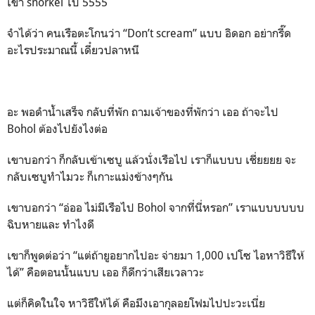
เข้า snorkel ไป 5555
จำได้ว่า คนเรือตะโกนว่า “Don’t scream” แบบ อิดอก อย่ากรี๊ด
อะไรประมาณนี้ เดี๋ยวปลาหนี
อะ พอดำน้ำเสร็จ กลับที่พัก ถามเจ้าของที่พักว่า เออ ถ้าจะไป
Bohol ต้องไปยังไงต่อ
เขาบอกว่า ก็กลับเข้าเซบู แล้วนั่งเรือไป เราก็แบบบ เชี่ยยยย จะ
กลับเซบูทำไมวะ ก็เกาะแม่งข้างๆกัน
เขาบอกว่า “อ่ออ ไม่มีเรือไป Bohol จากที่นี่หรอก” เราแบบบบบบ
ฉิบหายและ ทำไงดี
เขาก็พูดต่อว่า “แต่ถ้ายูอยากไปอะ จ่ายมา 1,000 เปโซ ไอหาวิธีให้
ได้” คือตอนนั้นแบบ เออ ก็ดีกว่าเสียเวลาวะ
แต่ก็คิดในใจ หาวิธีให้ได้ คือมึงเอากุลอยโฟมไปปะวะเนี่ย