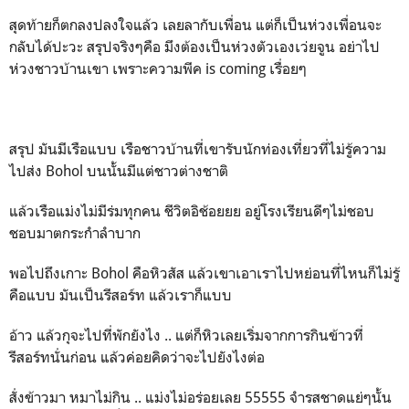
สุดท้ายก็ตกลงปลงใจแล้ว เลยลากับเพื่อน แต่ก็เป็นห่วงเพื่อนจะ
กลับได้ปะวะ สรุปจริงๆคือ มึงต้องเป็นห่วงตัวเองเว่ยจูน อย่าไป
ห่วงชาวบ้านเขา เพราะความพีค is coming เรื่อยๆ
สรุป มันมีเรือแบบ เรือชาวบ้านที่เขารับนักท่องเที่ยวที่ไม่รู้ความ
ไปส่ง Bohol บนนั้นมีแต่ชาวต่างชาติ
แล้วเรือแม่งไม่มีร่มทุกคน ชีวิตอิช้อยยย อยู่โรงเรียนดีๆไม่ชอบ
ชอบมาตกระกำลำบาก
พอไปถึงเกาะ Bohol คือหิวสัส แล้วเขาเอาเราไปหย่อนที่ไหนก็ไม่รู้
คือแบบ มันเป็นรีสอร์ท แล้วเราก็แบบ
อ้าว แล้วกุจะไปที่พักยังไง .. แต่ก็หิวเลยเริ่มจากการกินข้าวที่
รีสอร์ทนั่นก่อน แล้วค่อยคิดว่าจะไปยังไงต่อ
สั่งข้าวมา หมาไม่กิน .. แม่งไม่อร่อยเลย 55555 จำรสชาดแย่ๆนั้น