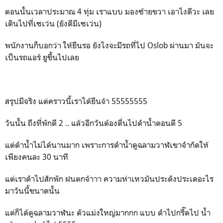
ตอนนั้นเวลาประมาณ 4 ทุ่ม เราแบบ มองซ้ายขวา เอาไงดีวะ เลย
เดินไปที่เซเว่น (ยังดีมีเซเว่น)
พนักงานก็บอกว่า ให้ยืนรอ ยังไงจะมีรถที่ไป Oslob ผ่านมา มันจะ
เป็นรถแอร์ ยูขึ้นไปเลย
สรุปมีจริง แต่คราวนี้เราได้ยืนจ้า 55555555
วันนั้น ถึงที่พักตี 2 .. แล้วอีกวันต้องตื่นไปดำน้ำตอนตี 5
แต่ดำน้ำไม่ได้นานมาก เพราะการดำน้ำดูฉลามวาฬเขาจำกัดให้
เพียงคนละ 30 นาที
แต่เราดำไปสักพัก ฝนตกจ้าาา ความห่าเหวมันประดังประเดอะไร
มาวันนี้ขนาดนั้น
แต่ก็ได้ดูฉลามวาฬนะ ตัวแม่งใหญ่มากกก แบบ ดำไปกรี๊ดไป น้ำ