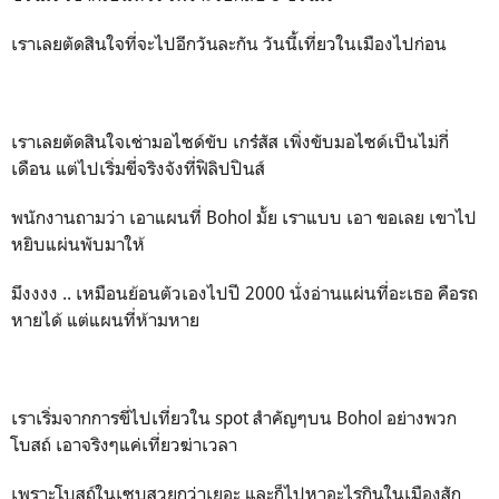
เราเลยตัดสินใจที่จะไปอีกวันละกัน วันนี้เที่ยวในเมืองไปก่อน
เราเลยตัดสินใจเช่ามอไซด์ขับ เกร๋สัส เพิ่งขับมอไซด์เป็นไม่กี่
เดือน แต่ไปเริ่มขี่จริงจังที่ฟิลิปปินส์
พนักงานถามว่า เอาแผนที่ Bohol มั้ย เราแบบ เอา ขอเลย เขาไป
หยิบแผ่นพับมาให้
มึงงงง .. เหมือนย้อนตัวเองไปปี 2000 นั่งอ่านแผ่นที่อะเธอ คือรถ
หายได้ แต่แผนที่ห้ามหาย
เราเริ่มจากการขี่ไปเที่ยวใน spot สำคัญๆบน Bohol อย่างพวก
โบสถ์ เอาจริงๆแค่เที่ยวฆ่าเวลา
เพราะโบสถ์ในเซบูสวยกว่าเยอะ และก็ไปหาอะไรกินในเมืองสัก