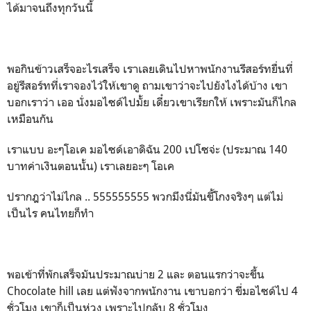
ได้มาจนถึงทุกวันนี้
พอกินข้าวเสร็จอะไรเสร็จ เราเลยเดินไปหาพนักงานรีสอร์ทยื่นที่
อยู่รีสอร์ทที่เราจองไว้ให้เขาดู ถามเขาว่าจะไปยังไงได้บ้าง เขา
บอกเราว่า เออ นั่งมอไซด์ไปมั้ย เดี๋ยวเขาเรียกให้ เพราะมันก็ไกล
เหมือนกัน
เราแบบ อะๆโอเค มอไซด์เอาดิฉัน 200 เปโซจ่ะ (ประมาณ 140
บาทค่าเงินตอนนั้น) เราเลยอะๆ โอเค
ปรากฎว่าไม่ไกล .. 555555555 พวกมึงนี่มันขี้โกงจริงๆ แต่ไม่
เป็นไร คนไทยก็ทำ
พอเข้าที่พักเสร็จมันประมาณบ่าย 2 และ ตอนแรกว่าจะขึ้น
Chocolate hill เลย แต่ฟังจากพนักงาน เขาบอกว่า ขี่มอไซด์ไป 4
ชั่วโมง เขาก็เป็นห่วง เพราะไปกลับ 8 ชั่วโมง