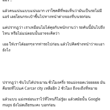
แล้วคนแน่นแบบแน่นมาก เราโชคดีที่พอเห็นว่ามันเป็นรถไม่มี
แอร์ เลยโยนกระเป๋าขึ้นไปทางหน้าต่างจองที่บนรถก่อน
แต่ปรากฎว่า เราเหมือนไม่ได้คุยกับพนักงานว่า รถคันนี้มันไปถึง
ไหน หรือไม่แน่ตอนนั้นอาจจะคิดว่า
เออ ให้เราได้ออกๆจากท่ารถไปก่อน แล้วไปคิดข้างหน้าว่าจะเอา
ยังไง
ปรากฎว่า ขับไปได้ประมาณ ชั่วโมงครึ่ง รถแม่งจอดเว่ยยยยย มัน
คือรถที่ไปแค่ Carcar city เหลืออีก 2 ชั่วโมง ถึงจะถึงที่หมาย
แล้วแบบ แม่งหย่อนเราไว้ที่ไหนก็ไม่รู้อะ แล้วสมัยนั้น Google
maps ยังไม่สเถียรนะคะ บอกก่อน