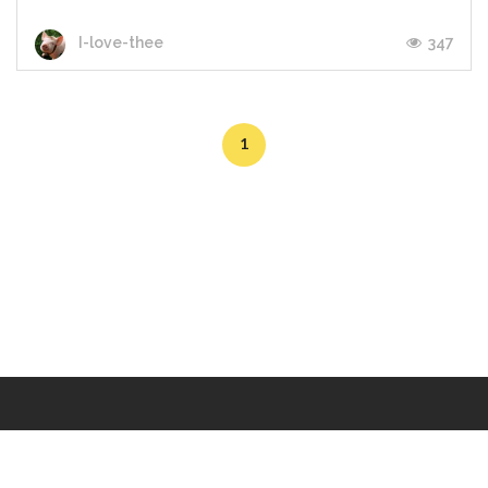
347
I-love-thee
1
Makers
/
Originals
/
Store
/
Sample
/
Redeem
/
About
/
Contact
/
Jobs
/