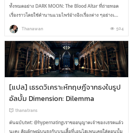
ทั้งหมดอย่าง DARK MOON: The Blood Altar ที่ถ่ายทอด
เรื่องราวโดยใช้ตำนานแวมไพร์อ้างอิงเรื่องต่าง ๆอย่างเ...
504
Thanawan
[แปล] เธรดวิเคราะห์ทฤษฎีจากธงในรูป
อัลบั้ม Dimension: Dilemma
thanatrans
ต้นฉบับtwt: @hypernatingเราขออนุญาตเจ้าของเธรดแล้ว
นะคะ สัญลักษณ์บนธงกับบนเสื้อที่เอนไฮเพนเคยใส่ตอนบั้ม