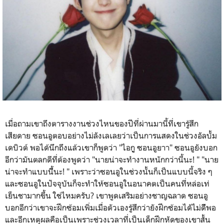
เมื่อถามเขาถึงตารางงานช่วงไหนของปีที่ผ่านมานี้ที่เขารู้สึก
เสียดาย ซอนอูตอบอย่างไม่ลังเลเลยว่าเป็นการแสดงในช่วงอัลบั้ม
เดบิวต์ พอได้นึกถึงแล้วเขาก็พูดว่า "ไอกูู ซอนอูยาา" ซอนอูยังบอก
อีกว่ามันตลกดีที่ต้องพูดว่า "นายน่าจะทำงานหนักกว่านี้นะ! " "นาย
น่าจะทำแบบนี้ีนะ! " เพราะว่าซอนอูในช่วงนั้นก็เป็นแบบนี้จริง ๆ
และซอนอูในปัจจุบันก็จะทำให้ซอนอูในอนาคตเป็นคนที่หล่อเท่
เย็นชามากขึ้น ใช่ไหมครับ? เขาพูดเสริมอย่างชาญฉลาด​ ซอนอู
บอกอีกว่าเขาจะฝึกซ้อมเพิ่มเมื่อตัวเองรู้สึกว่ายังฝึกซ้อมไดัไม่ดีีพอ
และอีกเหตุผลคือเป็นเพราะช่วงเวลาที่เป็นเด็กฝึกหัดของเขาสั้น