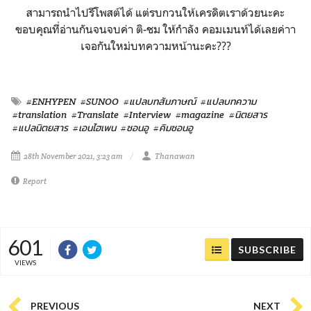
สามารถนำไปรีโพสต์ได้ แต่รบกวนให้เครดิตเราด้วยนะคะ
ขอบคุณที่อ่านกันจนจบค่า ติ-ชม ให้กำลัง คอมเมนท์ได้เลยค่าา
เจอกันใหม่บทความหน้านะคะ???
#ENHYPEN
#SUNOO
#แปลบทสัมภาษณ์
#แปลบทความ
#translation
#Translate
#Interview
#magazine
#นิตยสาร
#แปลนิตยสาร
#เอนไฮเพน
#ซอนอู
#คิมซอนอู
28th November 2021, 3:23 am
Thanawan
Report
601
SUBSCRIBE
VIEWS
PREVIOUS
NEXT