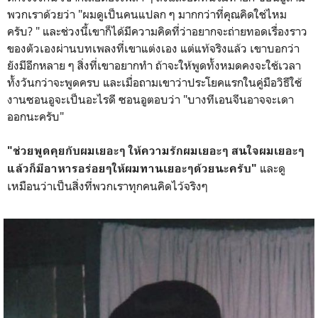
พวกเราด้วยว่า "ผมดูเป็นคนแปลก ๆ มากกว่าที่คุณคิดใช่ไหม
ครับ? " และช่วงนี้เขาก็ได้มีความคิดที่ว่าอยากจะถ่ายทอดเรื่องราว
ของตัวเองผ่านบทเพลงที่เขาแต่งเอง แต่แท้จริงแล้ว เขาบอกว่า
ยังมีอีกหลาย ๆ สิ่งที่เขาอยากทำ ถ้าจะให้พูดทั้งหมดคงจะใช้เวลา
ทั้งวันกว่าจะพูดครบ และเมื่อถามเขาว่าประโยคแรกในคู่มือวิธีใช้
งานซอนอูจะเป็นอะไรดี ซอนอูตอบว่า "บางทีเอนจีนอาจจะเดา
ออกนะครับ"
"ช่วยพูดคุยกับผมเยอะๆ ให้ความรักผมเยอะๆ สนใจผมเยอะๆ
และดู
แล้วก็มีอาหารอร่อยๆให้ผมทานเยอะๆด้วยนะครับ"
เหมือนว่าเป็นสิ่งที่พวกเราทุกคนคิดไว้จริงๆ