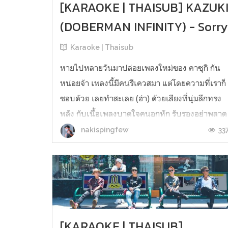
[KARAOKE | THAISUB] KAZUK
(DOBERMAN INFINITY) - Sorry
Karaoke | Thaisub
หายไปหลายวันมาปล่อยเพลงใหม่ของ คาซุกิ กัน
หน่อยจ้า เพลงนี้มีคนรีเควสมา แต่โดยความที่เราก็
ชอบด้วย เลยทำสะเลย (ฮ่า) ด้วยเสียงที่นุ่มลึกทรง
พลัง กับเนื้อเพลงบาดใจคนอกหัก รับรองอย่าพลาด
เพลงนี้นะคะ คาซุกิร้องได้ดีมาก ฟังล่ะเศร้าเลยอ่ะ
33
nakispingfew
ยังไงอย่าลืมลองฟังกันน้าาาาา [KARAOKE |
THAISUB] KAZUKI (DOBERMAN INFINI...
[KARAOKE | THAISUB]