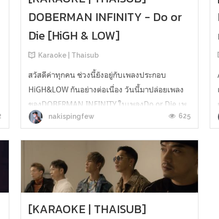
DOBERMAN INFINITY - Do or
Die [HiGH & LOW]
Karaoke | Thaisub
สวัสดีค่าทุกคน ช่วงนี้ยังอยู่กับเพลงประกอบ
HiGH&LOW กันอย่างต่อเนื่อง วันนี้มาปล่อยเพลง
ของDOBERMAN INFINITY ในเพลงDo or Die เพ
2
625
nakispingfew
ลงแร๊พสุดมันส์ของแก็งพระเอกจะเป็นยังไงลองดู
เลยค่า [KARAOKE | THAISUB] DOBERMAN
INFINITY - Do or Die [MV ver.] [KARAOKE |
THAISUB] DOBERMAN INFINITY - Do or Die
[MV D.I v...
[KARAOKE | THAISUB]