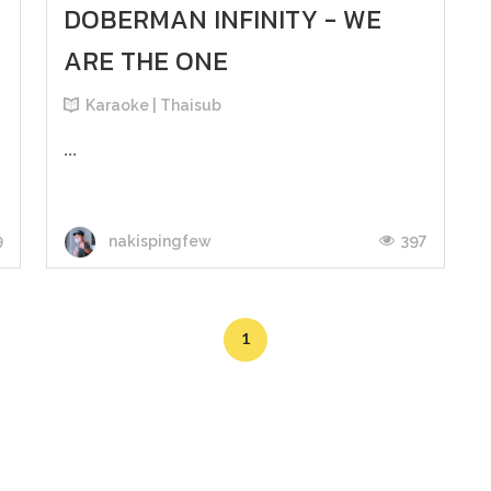
DOBERMAN INFINITY - WE
ARE THE ONE
Karaoke | Thaisub
...
9
397
nakispingfew
1