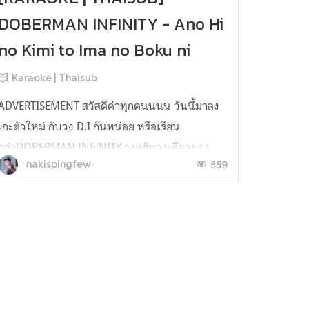
DOBERMAN INFINITY - Ano Hi
no Kimi to Ima no Boku ni
Karaoke | Thaisub
ADVERTISEMENT สวัสดีค่าทุกคนนนน วันนี้มาลง
เกะตัวใหม่ กับวง D.I กันหน่อย หรือเรียน
กว่าDOBERMAN INFINITY วงแร๊พวงเดียวของ
559
nakispingfew
ค่าย LDH ซึ่งวันนี้มาในเพลงAno Hi no Kimi to
Ima no Boku ni" あの日のキミと今の僕に หรือ
ชื่อไทยก็คือถึงคุณในวันนั้นและถึงฉันตอนนี้ แค่ชื่อก็
หน้าติดตามแล้วใช่ไหมยังไงไปลองฟังเพลงกันเลย
เนอะ วัน...