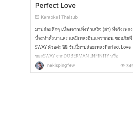
Perfect Love
Karaoke | Thaisub
มาปล่อยดึกๆ เนื่องจากเพิ่งทำเสร็จ (ฮ่า) ที่จริงเพลง
นี้จะทำตั้งนานล่ะ แต่มีเพลงอื่นแทรกก่อน ขออภัยพี่
SWAY ด้วยค่ะ อิอิ วันนี้มาปล่อยเพลงPerfect Love
ของSWAY จากDOBERMAN INFINITY หรือ
Gekidan exile เพลงนี้ก็เพราะมากเช่นกัน ชอบ
34
nakispingfew
สไตล์แบบนี้จัง ฟังสบาย เคลิ้มๆ หวานๆ แต่แอบ
แปลยากจังแหะ ^^" เนื่องจากแปลจาก...