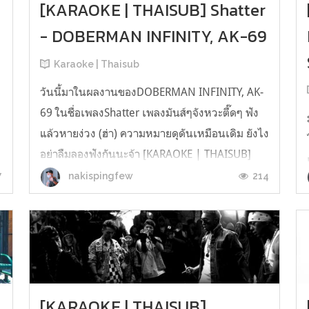
I
[KARAOKE | THAISUB] Shatter
- DOBERMAN INFINITY, AK-69
Karaoke | Thaisub
วันนี้มาในผลงานของDOBERMAN INFINITY, AK-
69 ในชื่อเพลงShatter เพลงมันส์ๆจังหวะตื๊ดๆ ฟัง
แล้วหายง่วง (ฮ่า) ความหมายดุดันเหมือนเดิม ยังไง
อย่าลืมลองฟังกันนะจ้า [KARAOKE | THAISUB]
Shatter - DOBERMAN INFINITY, AK-69 เผื่อโดน
7
214
nakispingfew
เก็บ Eng trans : Devil ChildTh Trans & Karaoke :
Nakispingfew ...
[KARAOKE | THAISUB]