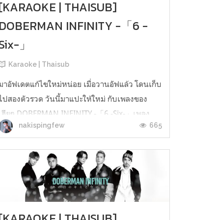
[KARAOKE | THAISUB]
DOBERMAN INFINITY -「6 -
Six-」
Karaoke | Thaisub
มาอัฟเดตแก้ไขใหม่หน่อย เมื่อวานอัฟแล้ว โดนเก็บ
ไปสองตัวรวด วันนี้มาแปะให้ใหม่ กับเพลงของ
เฮียๆ DOBERMAN INFINITY -「6 -Six-」เพลง
665
nakispingfew
ความหมายดีๆ แนวให้กำลังใจ และ
ประกอบHiGH&LOW THE WORST ด้วย ยังไงอย่า
ลืมไปฟังกันน้าาาาาาา [KARAOKE | THAISUB]
DOBERMAN INFINITY - 6 - Six [MV ver.]
[KARAOKE | THAISUB] DO...
[KARAOKE | THAISUB]