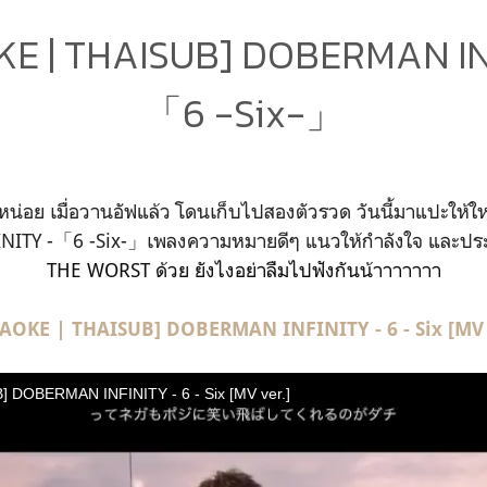
E | THAISUB] DOBERMAN IN
「6 -Six-」
น่อย เมื่อวานอัฟแล้ว โดนเก็บไปสองตัวรวด วันนี้มาแปะให้ใ
ITY -「6 -Six-」เพลงความหมายดีๆ แนวให้กำลังใจ และป
THE WORST ด้วย ยังไงอย่าลืมไปฟังกันน้าาาาาาา
AOKE | THAISUB] DOBERMAN INFINITY - 6 - Six [MV 