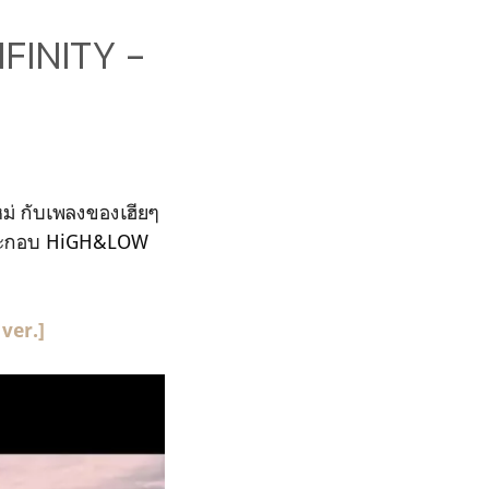
FINITY -
หม่ กับเพลงของเฮียๆ
ระกอบ
HiGH&LOW
ver.]