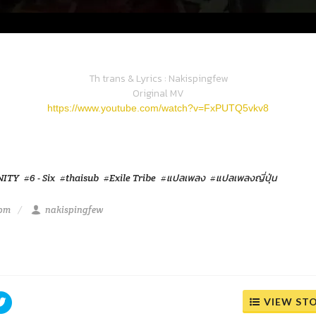
Th trans & Lyrics : Nakispingfew
Original MV
https://www.youtube.com/watch?v=FxPUTQ5vkv8
NITY
#6 - Six
#thaisub
#Exile Tribe
#แปลเพลง
#แปลเพลงญี่ปุ่น
 pm
nakispingfew
VIEW ST