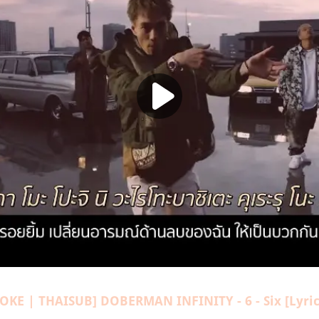
OKE | THAISUB] DOBERMAN INFINITY - 6 - Six [Lyrics