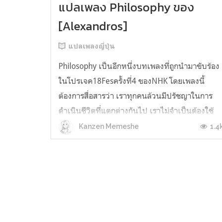
แปลเพลง Philosophy ของ
[Alexandros]
แปลเพลงญี่ปุ่น
Philosophy เป็นอีกหนึ่งบทเพลงที่ถูกนำมาขับร้อง
ในโปรเจค18Fesครั้งที่4 ของNHK โดยเพลงนี้
ต้องการสื่อสารว่า เราทุกคนล้วนมีปรัชญาในการ
ดำเนินชีวิตที่แตกต่างกันไป เราไม่จำเป็นต้องใช้
ชีวิตตามแบบที่คนในสังคมบอกว่าดี เพราะเราแตก
1.4
Kanzen Memeshe
ต่าง เราจึงงดงาม เพลง:Philosophyเนื้อร้อง &
ทำนอง: 川上 洋平 (Kawakami Yōhei) 何...