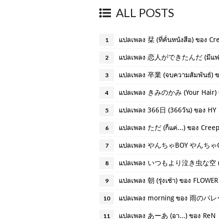
ALL POSTS
แปลเพลง 栞 (ที่คั่นหนังสือ) ของ C
1
แปลเพลง 恋人ができたんだ (มีแฟนแล้
2
แปลเพลง 卒業 (จบความสัมพันธ์) ข
3
แปลเพลง きみのかみ (Your Hair) ข
4
แปลเพลง 366日 (366วัน) ของ HY
5
แปลเพลง ただ (ก็แค่...) ของ Cree
6
แปลเพลง やんちゃBOY やんちゃGIR
7
8
แปลเพลง 朝 (รุ่งเช้า) ของ FLOWE
9
แปลเพลง morning ของ 雨のパレー
10
แปลเพลง あーあ (อา...) ของ ReN
11