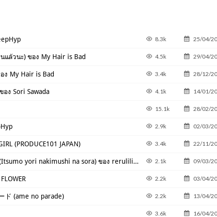
reepHyp
8.3k
25/04/2
วนะ) ของ My Hair is Bad
4.5k
29/04/2
อง My Hair is Bad
3.4k
28/12/2
อง Sori Sawada
4.1k
14/01/2
15.1k
28/02/2
pHyp
2.9k
02/03/2
L (PRODUCE101 JAPAN)
3.4k
22/11/2
แปลเพลง いつもより泣き虫な空 (Itsumo yori nakimushi na sora) ของ rerulili feat.Hatsune Miku
2.1k
09/03/2
R FLOWER
2.2k
03/04/2
ド (ame no parade)
2.2k
13/04/2
3.6k
16/04/2